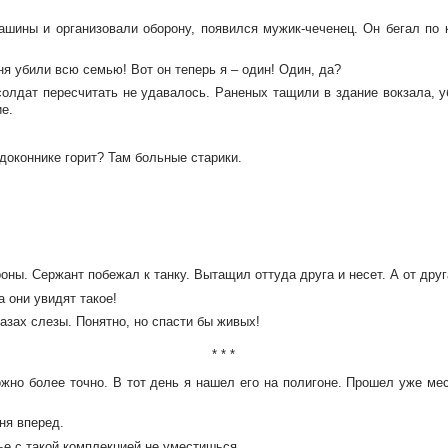
машины и организовали оборону, появился
мужик-чеченец
. Он бегал по 
ня убили всю семью! Вот он теперь я – один! Один, да?
олдат пересчитать не удавалось. Раненых тащили в здание вокзала, уб
е.
одоконнике горит? Там больные старики.
оны. Сержант побежал к танку. Вытащил оттуда друга и несет. А от друга
а они увидят такое!
лазах слезы. Понятно, но спасти бы живых!
* * *
жно более точно. В тот день я нашел его на полигоне. Прошел уже меся
ня вперед.
е с такой комплекцией не уместишься.