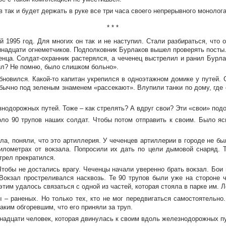
 так и будет держать в руке все три часа своего непрерывного монолога
* * *
 1995 год. Для многих он так и не наступил. Стали разбираться, что о
ринадцати огнеметчиков. Подполковник Бурлаков вышел проверять посты.
енца.
Солдат-охранник
растерялся, а чеченец выстрелил и ранил Бурлак
сил? Не помню, было слишком больно».
обновился.
Какой-то
капитан укрепился в одноэтажном домике у путей. 
обычно под зеленым знаменем «рассекают». Влупили танки по дому, где 
нодорожных путей. Тоже – как стрелять? А вдруг свои? Эти «свои» под
оло 90 трупов наших солдат. Чтобы потом отправить к своим. Было я
а, поняли, что это артиллерия. У чеченцев артиллерии в городе не бы
километрах от вокзала. Попросили их дать по цели дымовой снаряд. 
трел прекратился.
тобы не достались врагу. Чеченцы начали уверенно брать вокзал. Бои
Вокзал простреливался насквозь. Те 90 трупов были уже на стороне 
этим удалось связаться с одной из частей, которая стояла в парке им. Л
– раненых. Но только тех, кто не мог передвигаться самостоятельно
ким обгоревшим, что его приняли за труп.
надцати человек, которая двинулась к своим вдоль железнодорожных пу