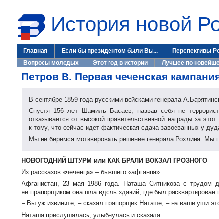
История новой Р
Главная
Если бы президентом были Вы...
Перспективы Р
Вопросы молодых
Этот год в истории
Лучшее по новейше
Петров В. Первая чеченская кампания
В сентябре 1859 года русскими войсками генерала А.Барятинс
Спустя 156 лет Шамиль Басаев, назвав себя не террорист
отказывается от высокой правительственной награды за это
к тому, что сейчас идет фактическая сдача завоеванных у дуд
Мы не беремся мотивировать решение генерала Рохлина. Мы пу
НОВОГОДНИЙ ШТУРМ или КАК БРАЛИ ВОКЗАЛ ГРОЗНОГО
Из рассказов «чеченца» – бывшего «афганца»
Афганистан, 23 мая 1986 года. Наташа Ситникова с трудом
ее прапорщиком она шла вдоль зданий, где был расквартирован 
– Вы уж извините, – сказал прапорщик Наташе, – на ваши уши это
Наташа прислушалась, улыбнулась и сказала: