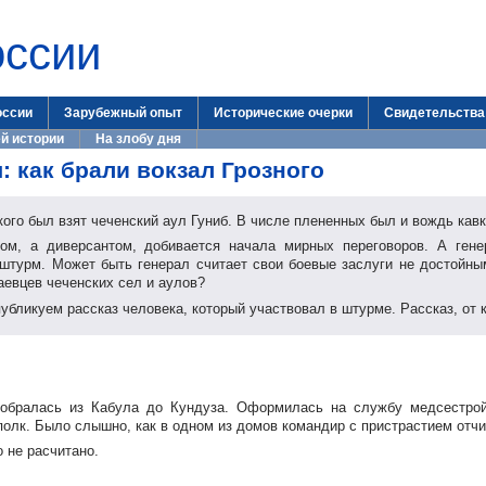
оссии
оссии
Зарубежный опыт
Исторические очерки
Свидетельства
й истории
На злобу дня
: как брали вокзал Грозного
кого был взят чеченский аул Гуниб. В числе плененных был и вождь кав
ом, а диверсантом, добивается начала мирных переговоров. А гене
т штурм. Может быть генерал считает свои боевые заслуги не достойн
аевцев чеченских сел и аулов?
бликуем рассказ человека, который участвовал в штурме. Рассказ, от к
 добралась из Кабула до Кундуза. Оформилась на службу медсестро
полк. Было слышно, как в одном из домов командир с пристрастием отч
 не расчитано.