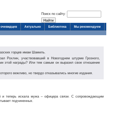
Поиск по сайту:
 очевидцев
Актуально
Библиотека
Мы рекомендуем
казских горцев имам Шамиль.
рал Рохлин, участвовавший в Новогоднем штурме Грозного,
ыми этой награды? Или тем самым он выразил свое отношение
оторого вежливо, но твердо отказывались многие издания.
й и теперь искала мужа – офицера связи. С сопровождающим
итывает подчиненных.