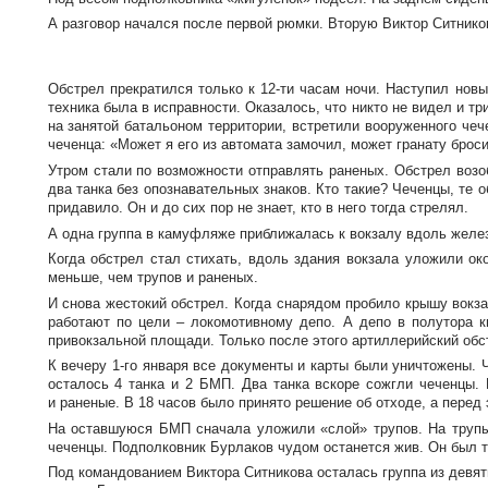
А разговор начался после первой рюмки. Вторую Виктор Ситников
Обстрел прекратился только к
12-ти
часам ночи. Наступил новый
техника была в исправности. Оказалось, что никто не видел и т
на занятой батальоном территории, встретили вооруженного чеч
чеченца: «Может я его из автомата замочил, может гранату бро
Утром стали по возможности отправлять раненых. Обстрел воз
два танка без опознавательных знаков. Кто такие? Чеченцы, те 
придавило. Он и до сих пор не знает, кто в него тогда стрелял.
А одна группа в камуфляже приближалась к вокзалу вдоль желез
Когда обстрел стал стихать, вдоль здания вокзала уложили ок
меньше, чем трупов и раненых.
И снова жестокий обстрел. Когда снарядом пробило крышу вокзал
работают по цели – локомотивному депо. А депо в полутора 
привокзальной площади. Только после этого артиллерийский обс
К вечеру
1-го
января все документы и карты были уничтожены. Ч
осталось 4 танка и 2 БМП. Два танка вскоре сожгли чеченцы. 
и раненые. В 18 часов было принято решение об отходе, а перед 
На оставшуюся БМП сначала уложили «слой» трупов. На трупы 
чеченцы. Подполковник Бурлаков чудом останется жив. Он был та
Под командованием Виктора Ситникова осталась группа из девят