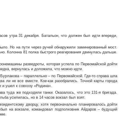
асов утра 31 декабря. Батальон, что должен был идти впереди,
было. Но на пути через ручей обнаружили заминированный мост.
о. Колонна 81 полка быстрого реагирования двинулась дальше.
ронемашины разведроты, которая успела по Первомайской дойти
едка, вернулась и доложила, что можно идти.
 Бурлакова – параллельно – по Первомайской.
Где-то
справа шла
ва ли не все вместе.
Кое-как
разобрались. Точной карты города
е и ушел к совхозу «Родина».
ава туда же подходили танки. Оказалось, что это
131-я
бригада.
льба усилилась, но в 14 часов вокзал был взят.
езидентскому дворцу, хотя первоначально планировалось дойти
 был на вокзале, командовал подполковник Айдаров – будущий
рме.