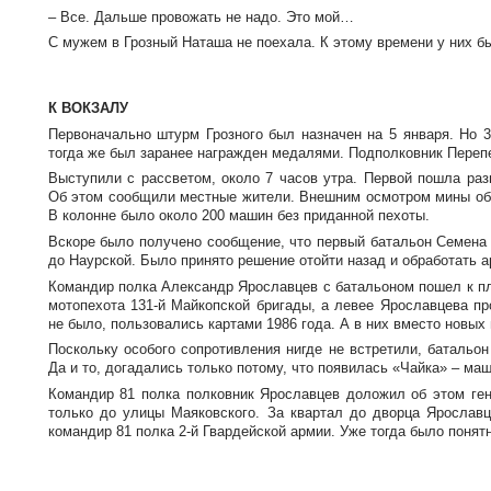
– Все. Дальше провожать не надо. Это мой…
С мужем в Грозный Наташа не поехала. К этому времени у них бы
К ВОКЗАЛУ
Первоначально штурм Грозного был назначен на 5 января. Но 3
тогда же был заранее награжден медалями. Подполковник Переп
Выступили с рассветом, около 7 часов утра. Первой пошла раз
Об этом сообщили местные жители. Внешним осмотром мины обн
В колонне было около 200 машин без приданной пехоты.
Вскоре было получено сообщение, что первый батальон Семена
до Наурской. Было принято решение отойти назад и обработать 
Командир полка Александр Ярославцев с батальоном пошел к п
мотопехота
131-й
Майкопской бригады, а левее Ярославцева пр
не было, пользовались картами 1986 года. А в них вместо новых
Поскольку особого сопротивления нигде не встретили, батальо
Да и то, догадались только потому, что появилась «Чайка» – ма
Командир 81 полка полковник Ярославцев доложил об этом ген
только до улицы Маяковского. За квартал до дворца Ярослав
командир 81 полка
2-й
Гвардейской армии. Уже тогда было понятн