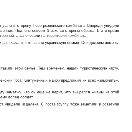
о ушли в сторону Новогрозненского комбината. Впереди увидели
сечник. Подполз совсем близко со стороны обрыва. В это время
тороной, а заночевали на территории комбината.
 и рассказали, что нашли украинскую семью. Они должны помочь.
ставили этой семье. Тем временем, нашли туристическую карту,
ченский пост. Контуженный майор предложил их всех «замочить»,
иду заметно, что он еще не верит, что выбрался живым из этой
 ему вслед солдат.
ост увидели издалека. С поста группу тоже заметили и осветили