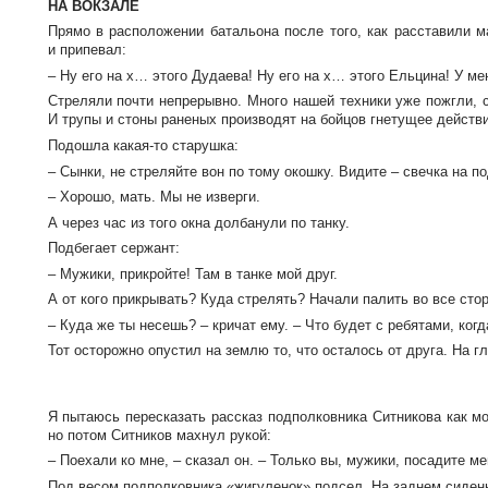
НА ВОКЗАЛЕ
Прямо в расположении батальона после того, как расставили 
и припевал:
– Ну его на х… этого Дудаева! Ну его на х… этого Ельцина! У ме
Стреляли почти непрерывно. Много нашей техники уже пожгли, с
И трупы и стоны раненых производят на бойцов гнетущее действи
Подошла
какая-то
старушка:
– Сынки, не стреляйте вон по тому окошку. Видите – свечка на п
– Хорошо, мать. Мы не изверги.
А через час из того окна долбанули по танку.
Подбегает сержант:
– Мужики, прикройте! Там в танке мой друг.
А от кого прикрывать? Куда стрелять? Начали палить во все стор
– Куда же ты несешь? – кричат ему. – Что будет с ребятами, когд
Тот осторожно опустил на землю то, что осталось от друга. На г
Я пытаюсь пересказать рассказ подполковника Ситникова как мо
но потом Ситников махнул рукой:
– Поехали ко мне, – сказал он. – Только вы, мужики, посадите ме
Под весом подполковника «жигуленок» подсел. На заднем сидень