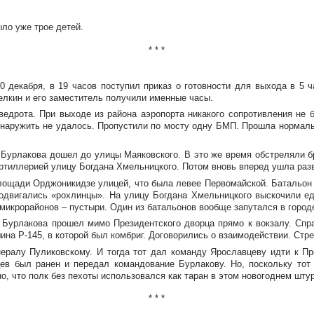
ло уже трое детей.
* * *
0 декабря, в 19 часов поступил приказ о готовности для выхода в 5 ч
елкин и его заместитель получили именные часы.
ведрота. При выходе из района аэропорта никакого сопротивления не 
аружить не удалось. Пропустили по мосту одну БМП. Прошла нормальн
 Бурлакова дошел до улицы Маяковского. В это же время обстреляли б
артиллерией улицу Богдана Хмельницкого. Потом вновь вперед ушла разв
лощади Орджоникидзе улицей, что была левее Первомайской. Батальон
одвигались «рохлинцы». На улицу Богдана Хмельницкого выскочили ед
 микрорайонов – пустыри. Один из батальонов вообще запутался в город
н Бурлакова прошел мимо Президентского дворца прямо к вокзалу. Спр
шина
Р-145
, в которой был комбриг. Договорились о взаимодействии. Стре
ералу Пуликовскому. И тогда тот дал команду Ярославцеву идти к Пр
цев был ранен и передал командование Бурлакову. Но, поскольку тот
о, что полк без пехоты использовался как таран в этом новогоднем шту
* * *