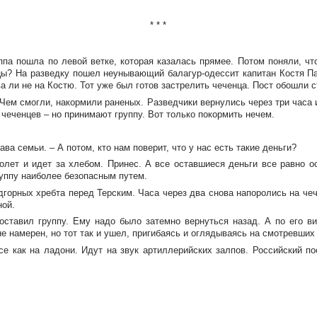
* * *
ппа пошла по левой ветке, которая казалась прямее. Потом поняли, чт
нцы? На разведку пошел неунывающий
балагур-одессит
капитан Костя Па
 ли не на Костю. Тот уже был готов застрелить чеченца. Пост обошли с
Чем смогли, накормили раненых. Разведчики вернулись через три часа
чеченцев – но принимают группу. Вот только покормить нечем.
ава семьи. – А потом, кто нам поверит, что у нас есть такие деньги?
толет и идет за хлебом. Принес. А все оставшиеся деньги все равно о
руппу наиболее безопасным путем.
дгорных хребта перед Терским. Часа через два снова напоролись на че
ной.
оставил группу. Ему надо было затемно вернуться назад. А по его в
не намерен, но тот так и ушел, пригибаясь и оглядываясь на смотревших
се как на ладони. Идут на звук артиллерийских залпов. Российский п