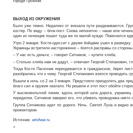
городе Грозном.
ВЫХОД ИЗ ОКРУЖЕНИЯ
Было уже темно. Недалеко от вокзала пути раздваиваются. Гру
костер. По виду –
блок-пост
. Снова непонятно – наши или чече
один из чеченцев пошел туда же по малой нужде. Помочился едва
Утро 2 января.
Костя-одессит
с двумя бойцами ушел в разведку. 
Украинцы встретили настороженно – боятся расправы со стороны 
– У нас есть деньги, – говорит Ситников, – купите хлеба.
– Столько хлеба нам не дадут, – отвечает Георгий Степанович, гл
Тогда Костя Пасечник переодевается в гражданское, берет пис
разобрались что к чему. Георгий Степанович взялся проводить г
Вышли в ночь со 2 на 3 января. Предстояло преодолеть два пре
благо сил и оружия хватало. Но решили и этот пост обойти сторо
У высоковольтной линии, вдоль которой шла дорога, украинец 
переделки. Ситников заверил его, что убивать проводника никто 
Группа Ситникова идет по дороге. Ночь. Светит Луна и видно в
прожектором.
Источник:
artofwar.ru
»