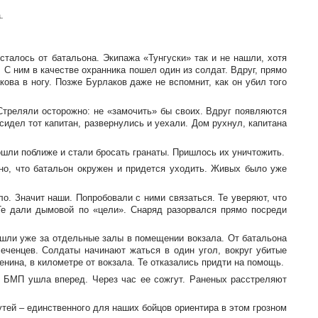
.
сталось от батальона. Экипажа «Тунгуски» так и не нашли, хотя
 С ним в качестве охранника пошел один из солдат. Вдруг, прямо
ова в ногу. Позже Бурлаков даже не вспомнит, как он убил того
Стреляли осторожно: не «замочить» бы своих. Вдруг появляются
сидел тот капитан, развернулись и уехали. Дом рухнул, капитана
ошли поближе и стали бросать гранаты. Пришлось их уничтожить.
сно, что батальон окружен и придется уходить. Живых было уже
ло. Значит наши. Попробовали с ними связаться. Те уверяют, что
Те дали дымовой по «цели». Снаряд разорвался прямо посреди
 шли уже за отдельные залы в помещении вокзала. От батальона
чеченцев. Солдаты начинают жаться в один угол, вокруг убитые
енина, в километре от вокзала. Те отказались придти на помощь.
. БМП ушла вперед. Через час ее сожгут. Раненых расстреляют
тей – единственного для наших бойцов ориентира в этом грозном