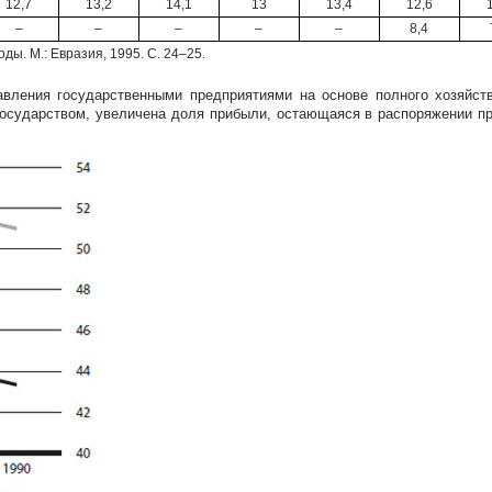
12,7
13,2
14,1
13
13,4
12,6
–
–
–
–
–
8,4
ды. М.: Евразия, 1995. С. 24–25.
авления государственными предприятиями на основе полного хозяйст
сударством, увеличена доля прибыли, остающаяся в распоряжении пре