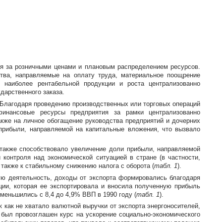
я за розничными ценами и плановым распределением ресурсов.
тва, направляемые на оплату труда, материальное поощрение
 наиболее рентабельной продукции и роста централизованно
дарственного заказа.
 Благодаря проведению производственных или торговых операций
финансовые ресурсы предприятия за рамки централизованно
акже на личное обогащение руководства предприятий и дочерних
прибыли, направляемой на капитальные вложения, что вызвало
 также способствовало увеличение доли прибыли, направляемой
 контроля над экономической ситуацией в стране (в частности,
 также к стабильному снижению налога с оборота (
табл. 1
).
ую деятельность, доходы от экспорта формировались благодаря
ии, которая ее экспортировала и вносила полученную прибыль
меньшились с 8,4 до 4,9% ВВП в 1990 году (
табл. 1
).
 как не хватало валютной выручки от экспорта энергоносителей,
 был провозглашен курс на ускорение
социально-экономического