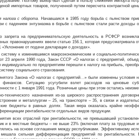
рудование. Поэтому выбор был сделан в пользу снижения импорта пот
ценой импортных товаров, полученной путем пересчета контрактной цены
я налога с оборота
. Начавшаяся в 1985 году борьба с пьянством при
зи с падением энтузиазма в борьбе с пьянством стали расти доходы о
о запрета на предпринимательскую деятельность в РСФСР возникла 
ных правонарушениях ввели статью 156.1, которая предусматривала от
 «Уклонение от подачи декларации о доходах».
ю систему к изменившимся макроэкономическим и
социально-политичес
от 23 апреля 1990 года, Закон СССР «О налогах с предприятий, объеди
 индивидуально по предприятиям перешли к налогу на прибыль, преобра
систему социального страхования.
принятого Закона «О налогах с предприятий…» были изменены условия 
 финансов. Ситуацию усугубили взлет расходов на ценовые су
нности с 1 января 1991 года. Розничные цены при этом остались неизм
но-технического
назначения
из-за
широкого распространения договорн
троении и металлургии – 25, на транспорте – 35, в связи и издатель
ские бюджеты в равных долях. Такая мера оказалась крайне неэффе
ференциации рентабельности отдельных видов продукции.
риятия всех отраслей при рентабельности, не превышавшей установле
ик и в местные бюджеты – не выше 23% (включая плату за трудовые и
лялись на основе соглашения между республиками. Эффективному испо
у мешала сильная дифференциация предприятий по рентабельности. 