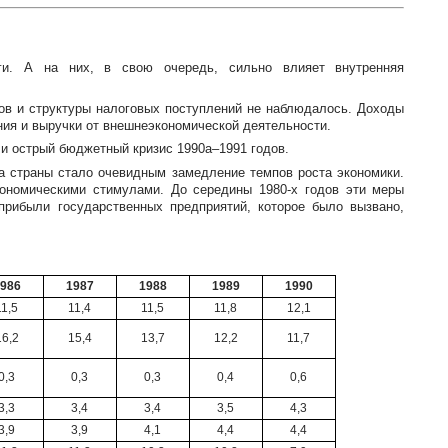
оги. А на них, в свою очередь, сильно влияет внутренняя
ов и структуры налоговых поступлений не наблюдалось. Доходы
ния и выручки от внешнеэкономической деятельности.
ли острый бюджетный кризис 1990а–1991 годов.
а страны стало очевидным замедление темпов роста экономики.
экономическими стимулами. До середины
1980-х
годов эти меры
прибыли государственных предприятий, которое было вызвано,
986
1987
1988
1989
1990
11,5
11,4
11,5
11,8
12,1
16,2
15,4
13,7
12,2
11,7
0,3
0,3
0,3
0,4
0,6
3,3
3,4
3,4
3,5
4,3
3,9
3,9
4,1
4,4
4,4