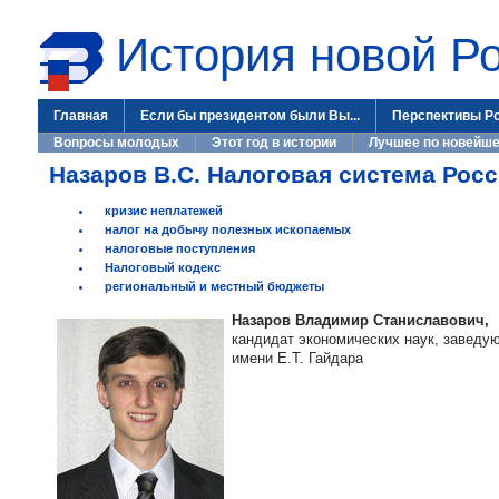
История новой Р
Главная
Если бы президентом были Вы...
Перспективы Р
Вопросы молодых
Этот год в истории
Лучшее по новейше
Назаров В.С. Налоговая система Росс
кризис неплатежей
налог на добычу полезных ископаемых
налоговые поступления
Налоговый кодекс
региональный и местный бюджеты
Назаров Владимир Станиславович,
кандидат экономических наук, заведу
имени Е.Т. Гайдара