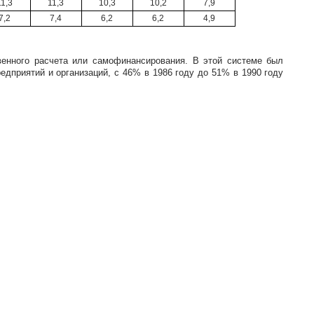
11,3
11,3
10,3
10,2
7,9
7,2
7,4
6,2
6,2
4,9
венного расчета или самофинансирования. В этой системе был
дприятий и организаций, с 46% в 1986 году до 51% в 1990 году