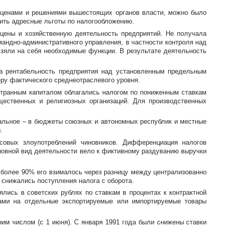
 ценами и решениями вышестоящих органов власти, можно было
ить адресные льготы по налогообложению.
 цены и хозяйственную деятельность предприятий. Не получала
мандно-административного
управления, в частности контроля над
взяли на себя необходимые функции. В результате деятельность
а рентабельность предприятия над установленным предельным
ру фактического среднеотраслевого уровня.
странным капиталом облагались налогом по пониженным ставкам
щественных и религиозных организаций. Для производственных
тальное – в бюджеты союзных и автономных республик и местные
.
совых злоупотреблений чиновников. Дифференциация налогов
сновной вид деятельности вело к фиктивному раздуванию выручки
х более 90% его взималось через разницу между централизованно
снижались поступления налога с оборота.
ялись в советских рублях по ставкам в процентах к контрактной
нами на отдельные экспортируемые или импортируемые товары
ним числом (с 1 июня). С января 1991 года были снижены ставки