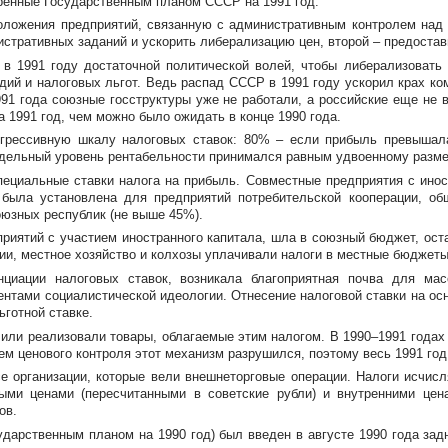
тренные Государственным планом СССР на 1991 год.
оложения предприятий, связанную с административным контролем над
стративных заданий и ускорить либерализацию цен, второй – предостав
 в 1991 году достаточной политической волей, чтобы либерализовать
дий и налоговых льгот. Ведь распад СССР в 1991 году ускорил крах
ко
91 года союзные госструктуры уже не работали, а российские еще не 
 1991 год, чем можно было ожидать в конце 1990 года.
огрессивную шкалу налоговых ставок: 80% – если прибыль превышал
редельный уровень рентабельности принимался равным удвоенному разме
пециальные ставки налога на прибыль. Совместные предприятия с ино
 была установлена для предприятий потребительской кооперации, об
оюзных республик (не выше 45%).
приятий с участием иностранного капитала, шла в союзный бюджет, ос
ии, местное хозяйство и колхозы уплачивали налоги в местные бюджеты
циации налоговых ставок, возникала благоприятная почва для мас
ментами социалистической идеологии. Отнесение налоговой ставки на о
ьготной ставке.
 или реализовали товары, облагаемые этим налогом. В 1990–1991 года
 ценового контроля этот механизм разрушился, поэтому весь 1991 год 
е организации, которые вели внешнеторговые операции. Налоги исчисл
ыми ценами (пересчитанными в советские рубли) и внутренними це
ов.
ударственным планом на 1990 год) был введен в августе 1990 года зад