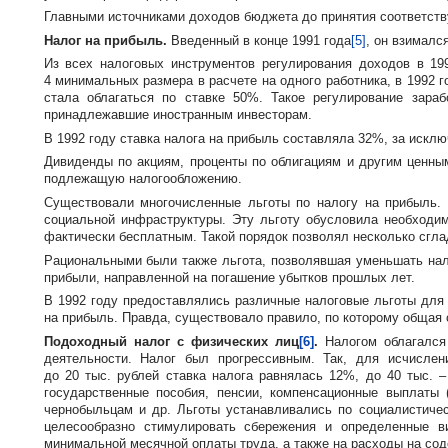
Главными источниками доходов бюджета до принятия соответств
Налог на прибыль.
Введенный в конце 1991 года
[5]
, он взималс
Из всех налоговых инструментов регулирования доходов в 1
4 минимальных размера в расчете на одного работника, в 1992 
стала облагаться по ставке 50%. Такое регулирование зара
принадлежавшие иностранным инвесторам.
В 1992 году ставка налога на прибыль составляла 32%, за искл
Дивиденды по акциям, проценты по облигациям и другим ценны
подлежащую налогообложению.
Существовали многочисленные льготы по налогу на прибыль. 
социальной инфраструктуры. Эту льготу обусловила необходи
фактически бесплатным. Такой порядок позволял несколько сгла
Рациональными были также льгота, позволявшая уменьшать нал
прибыли, направленной на погашение убытков прошлых лет.
В 1992 году предоставлялись различные налоговые льготы для 
на прибыль. Правда, существовало правило, по которому общая
Подоходный налог с физических лиц
[6]
.
Налогом облагался 
деятельности. Налог был прогрессивным. Так, для исчисле
до 20 тыс. рублей ставка налога равнялась 12%, до 40 тыс. 
государственные пособия, пенсии, компенсационные выплаты 
чернобыльцам и др. Льготы устанавливались по социалистиче
целесообразно стимулировать сбережения и определенные в
минимальной месячной оплаты труда, а также на расходы на соде