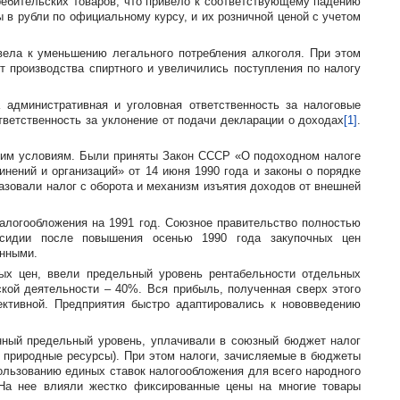
ребительских товаров, что привело к соответствующему падению
 в рубли по официальному курсу, и их розничной ценой с учетом
вела к уменьшению легального потребления алкоголя. При этом
т производства спиртного и увеличились поступления по налогу
административная и уголовная ответственность за налоговые
ветственность за уклонение от подачи декларации о доходах
[1]
.
ким
условиям. Были приняты Закон СССР «О подоходном налоге
нений и организаций» от 14 июня 1990 года и законы о порядке
зовали налог с оборота и механизм изъятия доходов от внешней
налогообложения на 1991 год. Союзное правительство полностью
бсидии после повышения осенью 1990 года закупочных цен
енными.
ых цен, ввели предельный уровень рентабельности отдельных
ской деятельности – 40%. Вся прибыль, полученная сверх этого
ктивной. Предприятия быстро адаптировались к нововведению
нный предельный уровень, уплачивали в союзный бюджет налог
 природные ресурсы). При этом налоги, зачисляемые в бюджеты
льзованию единых ставок налогообложения для всего народного
На нее влияли жестко фиксированные цены на многие товары