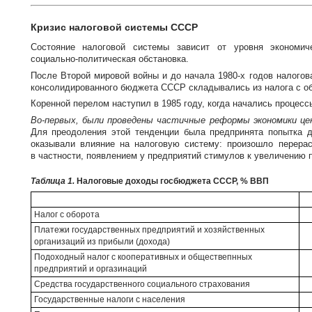
Кризис налоговой системы СССР
Состояние налоговой системы зависит от уровня экономич
социально-политическая
обстановка.
После Второй мировой войны и до начала
1980-х
годов налогов
консолидированного бюджета СССР складывались из налога с обо
Коренной перелом наступил в 1985 году, когда начались процес
Во-первых
, были проведены частичные реформы экономики це
Для преодоления этой тенденции была предпринята попытка 
оказывали влияние на налоговую систему: произошло перерас
в частности, появлением у предприятий стимулов к увеличению 
Таблица 1.
Налоговые доходы госбюджета СССР, % ВВП
Налог с оборота
Платежи государственных предприятий и хозяйственных
организаций из прибыли (дохода)
Подоходный налог с кооперативных и обществепнных
предприятий и оргазинаций
Средства государственного социального страхования
Государственные налоги с населения