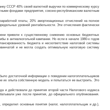
банку СССР 40% своей валютной выручки по коммерческому курсу
ютными фондами предприятия,
союзно-республиканским
валютным
заработной платы, 20% амортизационных отчислений на полное
предельных уровней рентабельности. Эти отчисления фактически
емени привели к существенному снижению основных бюджетных
гибы в антиалкогольной кампании. Но если в начале
1980-х
годов
лансированность бюджета и несоответствие налоговой системы
овинчатой и не могла создать оптимальную налоговую систему
е было достаточной информации о поведении налогоплательщиков
ве их опыта собственную модель и попытаться ее выстроить. Это
да и действовали до принятия второй части Налогового кодекса
абатывали уже после принятия, до официального опубликования.
определил основные понятия (налог, налогоплательщик и др.),