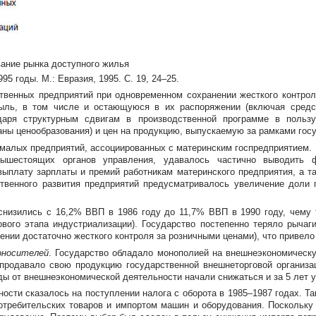
ание рынка доступного жилья
5 годы. М.: Евразия, 1995. С. 19, 24–25.
твенных предприятий при одновременном сохранении жесткого контрол
ыль, в том числе и остающуюся в их распоряжении (включая средс
одаря структурным сдвигам в производственной программе в пользу
ны ценообразования) и цен на продукцию, выпускаемую за рамками госу
 малых предприятий, ассоциированных с материнским госпредприятием.
вышестоящих органов управления, удавалось частично выводить 
выплату зарплаты и премий работникам материнского предприятия, а т
ственного развития предприятий предусматривалось увеличение доли 
 снизились с 16,2% ВВП в 1986 году до 11,7% ВВП в 1990 году, чему
вого этапа индустриализации). Государство постепенно теряло рычаги
нии достаточно жесткого контроля за розничными ценами), что привело
оносителей
. Государство обладало монополией на внешнеэкономическ
продавало свою продукцию государственной внешнеторговой организац
ы от внешнеэкономической деятельности начали снижаться и за 5 лет у
сти сказалось на поступлении налога с оборота в 1985–1987 годах. Так
требительских товаров и импортом машин и оборудования. Поскольку