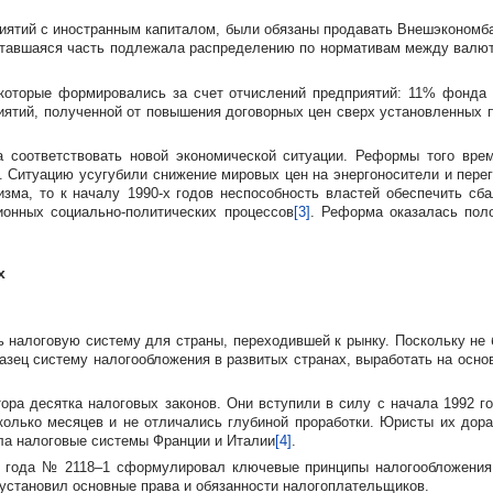
приятий с иностранным капиталом, были обязаны продавать Внешэконом
 Оставшаяся часть подлежала распределению по нормативам между вал
оторые формировались за счет отчислений предприятий: 11% фонда 
ятий, полученной от повышения договорных цен сверх установленных 
а соответствовать новой экономической ситуации. Реформы того вр
. Ситуацию усугубили снижение мировых цен на энергоносители и пере
изма, то к началу
1990-х
годов неспособность властей обеспечить сба
ционных
социально-политических
процессов
[3]
. Реформа оказалась пол
х
ть налоговую систему для страны, переходившей к рынку. Поскольку н
разец систему налогообложения в развитых странах, выработать на осно
ра десятка налоговых законов. Они вступили в силу с начала 1992 го
сколько месяцев и не отличались глубиной проработки. Юристы их дор
ла налоговые системы Франции и Италии
[4]
.
 года № 2118–1 сформулировал ключевые принципы налогообложения, 
установил основные права и обязанности налогоплательщиков.