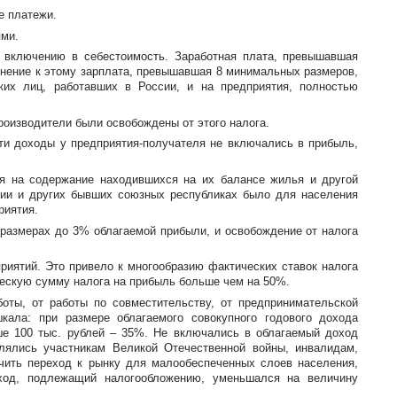
е платежи.
ями.
 включению в себестоимость. Заработная плата, превышавшая
олнение к этому зарплата, превышавшая 8 минимальных размеров,
ких лиц, работавших в России, и на предприятия, полностью
роизводители были освобождены от этого налога.
эти доходы у
предприятия-получателя
не включались в прибыль,
ая на содержание находившихся на их балансе жилья и другой
сии и других бывших союзных республиках было для населения
риятия.
размерах до 3% облагаемой прибыли, и освобождение от налога
риятий. Это привело к многообразию фактических ставок налога
ескую сумму налога на прибыль больше чем на 50%.
ты, от работы по совместительству, от предпринимательской
ала: при размере облагаемого совокупного годового дохода
ыше 100 тыс. рублей – 35%. Не включались в облагаемый доход
влялись участникам Великой Отечественной войны, инвалидам,
чить переход к рынку для малообеспеченных слоев населения,
оход, подлежащий налогообложению, уменьшался на величину