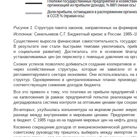
Рисунок 1.
Структура пакета законов, направленных на формиров
Источник
: Синельников С.Г. Бюджетный кризис в России: 1985–199
Существенно выросла финансовая самостоятельность государс
В результате они стали быстрыми темпами увеличивать приб
и социальное развитие). Достигалось это в основном благ
устанавливаемых цен (их пересмотр с помощью давления на орга
Схожих успехов позволяло добиваться создание кооперативов и
через хозяйственные структуры, которые не зависели от 
регламентируемого сектора экономики. Они использовалась на 
структур. Одновременно в централизованных планах производ
соответствующее снижение доходов бюджета.
Все это привело к тому, что платежи из прибыли предприятий
на капвложения (в рамках предпринятой попытки реализации но
деградировала система контроля за оптовыми ценами при сохране
Во-вторых
, ухудшилась конъюнктура на мировом рынке энерг
разнице между внутренними и мировыми ценами. Предприятие 
в бюджет. С 1985 года
из-за
падения мировых цен на нефть доход
Косвенно сокращение доходов от внешнеэкономической деятельно
советскому руководству пришлось выбирать между импортом по