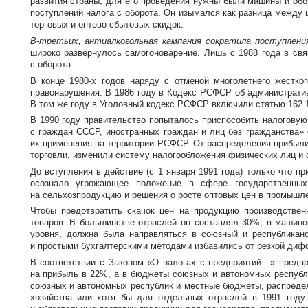
развития страны, для его проведения нужны были машины и обо
поступлений налога с оборота. Он изымался как разница между 
торговых и
оптово-сбытовых
скидок.
В-третьих
, антиалкогольная кампания сократила поступлени
широко развернулось самогоноварение. Лишь с 1988 года в свя
с оборота.
В конце
1980-х
годов наряду с отменой многолетнего жестког
правонарушения. В 1986 году в Кодекс РСФСР об административ
В том же году в Уголовный кодекс РСФСР включили статью 162.1
В 1990 году правительство попыталось приспособить налогову
с граждан СССР, иностранных граждан и лиц без гражданства» 
их применения на территории РСФСР. От распределения прибыли
торговли, изменили систему налогообложения физических лиц и 
До вступления в действие (с 1 января 1991 года) только что 
осознало угрожающее положение в сфере государственных
на сельхозпродукцию и решения о росте оптовых цен в промышле
Чтобы предотвратить скачок цен на продукцию
производствен
товаров. В большинстве отраслей он составлял 30%, в машинос
уровня, должна была направляться в союзный и республикан
и простыми бухгалтерскими методами избавились от резкой диф
В соответствии с Законом «О налогах с предприятий…» предп
на прибыль в 22%, а в бюджеты союзных и автономных республ
союзных и автономных республик и местные бюджеты, распреде
хозяйства или хотя бы для отдельных отраслей в 1991 год