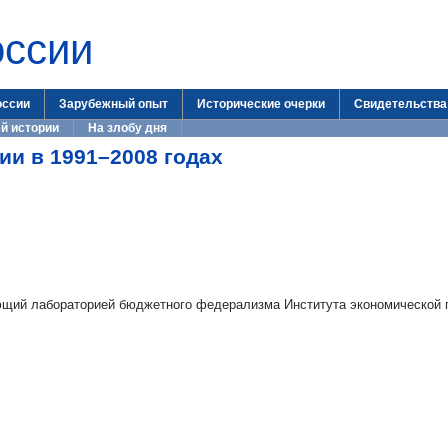
оссии
оссии
Зарубежный опыт
Исторические очерки
Свидетельства
й истории
На злобу дня
ии в 1991–2008 годах
ющий лабораторией бюджетного федерализма Института экономической 