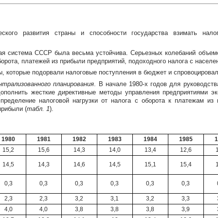
еского развития страны и способности государства взимать нал
ая система СССР была весьма устойчива. Серьезных колебаний объем
рота, платежей из прибыли предприятий, подоходного налога с населе
сы, которые подорвали налоговые поступления в бюджет и спровоцирова
нтрализованного планирования
. В начале
1980-х
годов для руководств
дополнить жесткие директивные методы управления предприятиями 
пределение налоговой нагрузки от налога с оборота к платежам из 
прибыли (
табл. 1
).
1980
1981
1982
1983
1984
1985
1
15,2
15,6
14,3
14,0
13,4
12,6
14,5
14,3
14,6
14,5
15,1
15,4
0,3
0,3
0,3
0,3
0,3
0,3
2,3
2,3
3,2
3,1
3,2
3,3
4,0
4,0
3,8
3,8
3,8
3,9