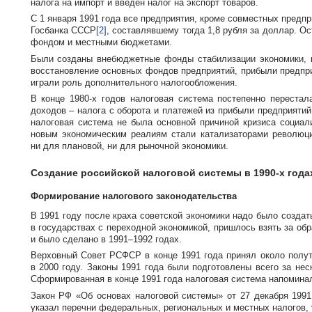
налога на импорт и введен налог на экспорт товаров.
С 1 января 1991 года все предприятия, кроме совместных пред
Госбанка СССР
[2]
, составлявшему тогда 1,8 рубля за доллар.
фондом и местными бюджетами.
Были созданы внебюджетные фонды стабилизации экономики, к
восстановление основных фондов предприятий, прибыли предпри
играли роль дополнительного налогообложения.
В конце
1980-х
годов налоговая система постепенно перестал
доходов – налога с оборота и платежей из прибыли предприятий
налоговая система не была основной причиной кризиса социал
новым экономическим реалиям стали катализаторами револю
ни для плановой, ни для рыночной экономики.
Создание российской налоговой системы в
1990-х
года
Формирование налогового законодательства
В 1991 году после краха советской экономики надо было созда
в государствах с переходной экономикой, пришлось взять за об
и было сделано в 1991–1992 годах.
Верховный Совет РСФСР в конце 1991 года принял около полуто
в 2000 году. Законы 1991 года были подготовлены всего за не
Сформированная в конце 1991 года налоговая система напомина
Закон РФ «Об основах налоговой системы» от 27 декабря 1991
указал перечни федеральных, региональных и местных налогов, 