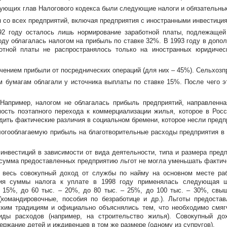
ующих глав Налогового кодекса были следующие налоги и обязательны
я со всех предприятий, включая предприятия с иностранными инвестици
992 году осталось лишь нормирование заработной платы, подлежащей
году облагалась налогом на прибыль по ставке 32%. В 1993 году в доп
ботной платы не распространялось только на иностранных юридичес
ючением прибыли от посреднических операций (для них – 45%). Сельхозп
м бумагам облагали у источника выплаты по ставке 15%. После чего 
Например, налогом не облагалась прибыль предприятий, направленн
мость поэтапного перехода к коммерциализации жилья, которое в Рос
дить фактические различия в социальном бремени, которое несли предп
огооблагаемую прибыль на благотворительные расходы предприятия в 
инвестиций в зависимости от вида деятельности, типа и размера предп
 сумма предоставленных предприятию льгот не могла уменьшать фактич
весь совокупный доход от службы по найму на основном месте рабо
ния суммы налога к уплате в 1998 году применялась следующая шк
– 15%, до 60 тыс. – 20%, до 80 тыс. – 25%, до 100 тыс. – 30%, св
(командировочные, пособия по безработице и др.). Льготы предоста
ским традициям и официально объяснялись тем, что необходимо смяг
иды расходов (например, на строительство жилья). Совокупный д
ржание детей и иждивенцев в том же размере (одному из супругов).