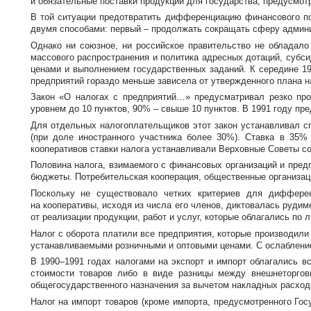
и обязательные поставки продукции для государства, предусмо
В той ситуации предотвратить дифференциацию финансового п
двумя способами: первый – продолжать сокращать сферу админи
Однако ни союзное, ни российское правительство не обладало
массового распространения и политика адресных дотаций, субси
ценами и выполнением государственных заданий. К середине 19
предприятий гораздо меньше зависела от утвержденного плана на
Закон «О налогах с предприятий…» предусматривал резко пр
уровнем до 10 пунктов, 90% – свыше 10 пунктов. В 1991 году п
Для отдельных налогоплательщиков этот закон устанавливал с
(при доле иностранного участника более 30%). Ставка в 35%
кооперативов ставки налога устанавливали Верховные Советы с
Половина налога, взимаемого с финансовых организаций и пред
бюджеты. Потребительская кооперация, общественные организац
Поскольку не существовало четких критериев для дифферен
на кооперативы, исходя из числа его членов, диктовалась руди
от реализации продукции, работ и услуг, которые облагались по л
Налог с оборота платили все предприятия, которые производили
устанавливаемыми розничными и оптовыми ценами. С ослаблением
В 1990–1991 годах налогами на экспорт и импорт облагались вс
стоимости товаров либо в виде разницы между внешнеторгов
общегосударственного назначения за вычетом накладных расход
Налог на импорт товаров (кроме импорта, предусмотренного Гос