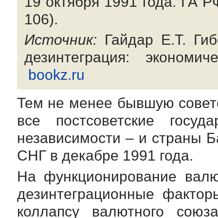
19 октября 1991 года. ГА РФ
106).
Источник:
Гайдар
Е.Т. Ги
дезинтеграция: экономич
bookz.ru
Тем не менее бывшую совет
все постсоветские госуд
независимости – и страны Б
СНГ в декабре 1991 года.
На функционирование валю
дезинтеграционные фактор
коллапсу валютного союз