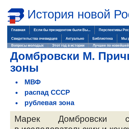
История новой Ро
Главная
Если бы президентом были Вы...
Перспективы Рос
Свидетельства очевидцев
Актуально
Библиотека
Мы 
Вопросы молодых
Этот год в истории
Лучшее по новейшей
Дoмбровски М. Прич
зоны
МВФ
распад СССР
рублевая зона
Марек Домбровски 