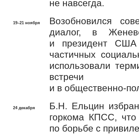
не навсегда.
Возобновился
сов
19–21 ноября
диалог, в Жене
и президент США 
частичных
социаль
использовали тер
встречи с
и в
общественно-по
Б.Н. Ельцин
избран
24 декабря
горкома КПСС, что
по борьбе с привил