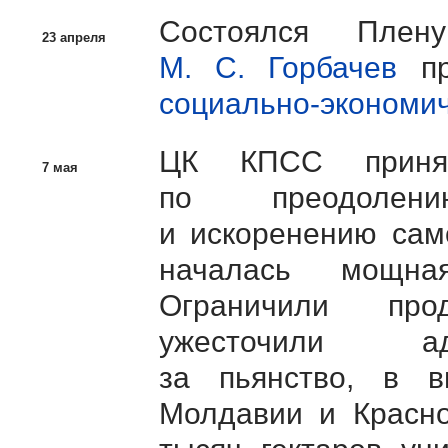
Состоялся Пле
23 апреля
М. C. Горбачев
пр
социально-экономич
ЦК КПСС приня
7 мая
по преодолени
и искоренению само
началась мощ
Ограничили про
ужесточили ад
за пьянство, в в
Молдавии и Красно