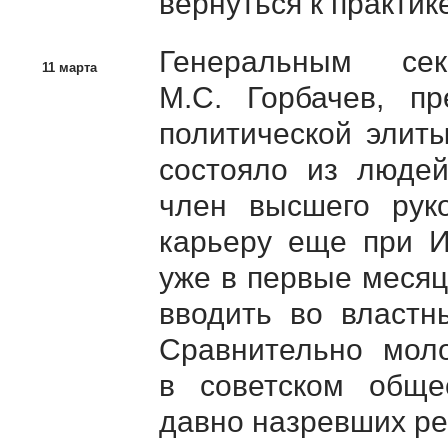
вернуться к практик
Генеральным с
11 марта
М.С. Горбачев
, пр
политической элит
состояло из люд
член высшего рук
карьеру еще при
И
уже в первые месяц
вводить во властн
Сравнительно мол
в советском обще
давно назревших р