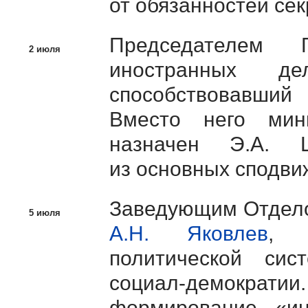
от обязанностей се
Председателем 
2 июля
иностранных 
способствовавший
Вместо него мин
назначен
Э.А. Ш
из основных сподвиж
Заведующим Отдело
5 июля
А.Н. Яковлев
, 
политической си
социал-демократии
формирование «ин