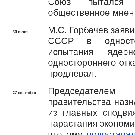
Союз пытался 
общественное мнен
М.С. Горбачев
заяви
30 июля
СССР в односто
испытания ядер
одностороннего отк
продлевал.
Председателем 
27 сентября
правительства наз
из главных сподв
нарастания экономи
что ему
недостава