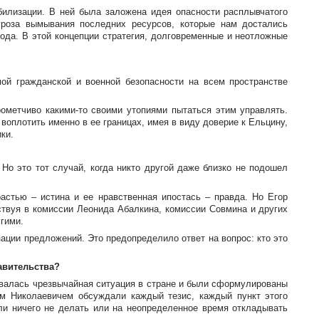
билизации. В ней была заложена идея опасности расплывчатого
гроза вымывания последних ресурсов, которые нам достались
года. В этой концепции стратегия, долговременные и неотложные
ой гражданской и военной безопасности на всем пространстве
прометчиво
какими-то
своими утопиями пытаться этим управлять.
плотить именно в ее границах, имея в виду доверие к Ельцину,
ки.
Но это тот случай, когда никто другой даже близко не подошел
растью – истина и ее нравственная ипостась – правда. Но Егор
твуя в комиссии Леонида Абалкина, комиссии Совмина и других
гими.
ации предложений. Это предопределило ответ на вопрос: кто это
авительства?
ровалась чрезвычайная ситуация в стране и были сформулированы
ом Николаевичем обсуждали каждый тезис, каждый пункт этого
ли ничего не делать или на неопределенное время откладывать