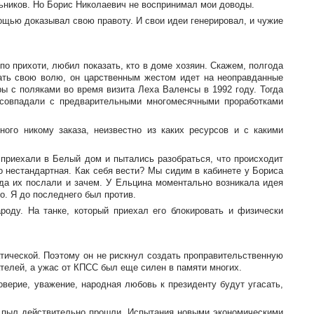
ьников. Но Борис Николаевич не воспринимал мои доводы.
щью доказывал свою правоту. И свои идеи генерировал, и чужие
по прихоти, любил показать, кто в доме хозяин. Скажем, полгода
вать свою волю, он царственным жестом идет на неоправданные
ры с поляками во время визита Леха Валенсы в 1992 году. Тогда
 совпадали с предварительными многомесячными проработками
ного никому заказа, неизвестно из каких ресурсов и с какими
 приехали в Белый дом и пытались разобраться, что происходит
о нестандартная. Как себя вести? Мы сидим в кабинете у Бориса
уда их послали и зачем. У Ельцина моментально возникала идея
о. Я до последнего был против.
оду. На танке, который приехал его блокировать и физически
атической. Поэтому он не рискнул создать проправительственную
ателей, а ужас от КПСС был еще силен в памяти многих.
верие, уважение, народная любовь к президенту будут угасать,
й пыл действительно прошли. Испытания новыми экономическими