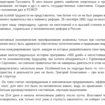
екретарем Госсовета. В него вошли девять наиболее энергичных и пр
азования, юстиции и др.) и шесть государственных советников. Созда
м положении дел в РСФСР.
в особой трудности не представляло, тем более что он не был уверен
режнего правительства к кабинету реформ. 26 сентября 1991 года он во
острил нашу сверхзадачу, сделал ее неотложной и в высшей степени в
равовых
, социальных и экономических реформ в России.
ффективные экономические преобразования возможны только при соотв
жения могут быть адекватно обеспечены политическими и правовыми ме
ски конкурировавших групп, каждая из которых разрабатывала свои пр
тывая многострадальную историю программы «500 дней» и несостоявш
ния по экономическому будущему, мы хотели объединиться с Горбачев
л Сергеевич, ни союзное правительство не намерены двигаться в этом н
предлагались несколько иные. Особенностью их подхода было то, что
странства в реальности уже не было, Григорий Алексеевич – при все
х структур.
. Он тоже считал неоправданным и невозможным предпринимать эффект
й опыт, для него это было
по-человечески
важно, ведь он крымчанин.
е больше руководствовался системным, научным мышлением.
м на
15-й
даче и начала интенсивную работу после путча. Возглавил е
оговорились: как только этот ужас и глупость закончатся, он соберет 