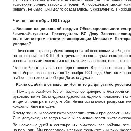
условиями сильно затронули людей. А посредников между ним
решать, не было. Они долго создавались. К сожалению, в хорош
Чечня – сентябрь 1991 года
– Боевики национальной гвардии Общенационального конгре
Чечено-Ингушетии
. Председатель ВС Доку Завгаев покин
вы с министром печати и информации Михаилом Полторани
увидели?
– Чеченская страница была синхронна общесоюзным и общеросс
по отношению к ГКЧП. Эта двусмысленность дала возможность
с воспаленными глазами и с автоматами наперевес, весь этот о
15 сентября открылась последняя сессия Верховного совета
Че
до выборов, назначенных на 17 ноября 1991 года. Они так и не 
выборы, на которых победил Джохар Дудаев.
– Какие ошибки в отношении Чечни тогда допустило российс
– Пожалуй, ошибкой было чрезмерное доверие к благородной 
руководства не было единой идеологии, единого правового, пол
а
где-то
подыграть тому, чтобы Чечня оставалась раздражител
конфликт был выгоден.
К тому же наши возможности управлять этими процессами были 
Я не допускаю, что тогда можно было использовать чисто силов
За несколько дней в сентябре мы объехали все районы, все 
на площади. Мы преодолели жесткую формулу: «никаких разгово