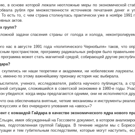
цию
, в основе которой лежали неотложные меры по экономической ста
обвала рубля при множественности источников печатания денег и у
То есть то, с чем страна столкнулась практически уже в ноябре 1991 
ивных актов.
х групп?
тложной задачи спасения страны от голода и холода, неконтролируем
го нас в августе 1991 года «политического Чернобыля» таков, что о
сным пространством, программу радикальных реформ было правильнее во
 программа может стать магнитной средой, собирающей другие республи
дара?
 скупились ни наши теоретики и академики, ни нобелевские лауреаты. 
у
, именно по этому важнейшему признаку история нас выбирала.
слителя, ученого, исследователя, работа научного публициста, а ст
вной ситуации, сложившейся в советской экономике в
1980-е
годы. Учас
 он убедился: когда меры предлагаются одними, они не исполняются дру
 что она обеспечивала внятные, четкие механизмы и инструменты реализ
искуссиях и без очередного упования на «авось»?
ент с командой Гайдара в качестве экономического ядра нового пр
я Ельцин, имея обсужденный на Госсовете документ, в котором анализи
ма, подготовленная группой Гайдара. В течение недели мы с Борис
туации и тем губительным последствиям, которые могут наступить, ес