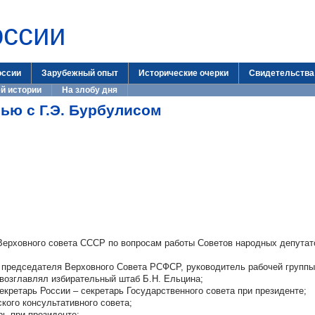
оссии
оссии
Зарубежный опыт
Исторические очерки
Свидетельства
й истории
На злобу дня
ью с Г.Э. Бурбулисом
Верховного совета СССР по вопросам работы Советов народных депутато
ь председателя Верховного Совета РСФСР, руководитель рабочей группы
возглавлял избирательный штаб Б.Н. Ельцина;
екретарь России – секретарь Государственного совета при президенте;
кого консультативного совета;
рь при президенте;