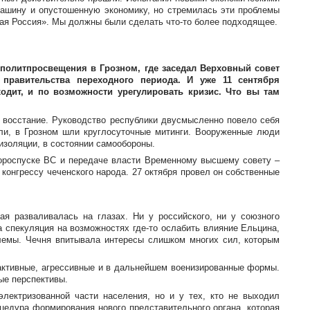
ашину и опустошенную экономику, но стремилась эти проблемы
иная Россия». Мы должны были сделать
что-то
более подходящее.
 политпросвещения в Грозном, где заседал Верховный совет
правительства переходного периода. И уже 11 сентября
дит, и по возможности урегулировать кризис. Что вы там
 восстание. Руководство республики двусмысленно повело себя
ли, в Грозном шли круглосуточные митинги. Вооруженные люди
изоляции, в состоянии самообороны.
мороспуске ВС и передаче власти Временному высшему совету –
 конгрессу чеченского народа. 27 октября провел он собственные
я разваливалась на глазах. Ни у российского, ни у союзного
ла спекуляция на возможностях
где-то
ослабить влияние Ельцина,
лемы. Чечня впитывала интересы слишком многих сил, которым
хактивные, агрессивные и в дальнейшем военизированные формы.
ые перспективы.
лектризованной части населения, но и у тех, кто не выходил
цедура формирования нового представительного органа, которая