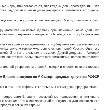
ьные меры, или согласиться, что каждый день промедления – это
ства, мудрости и интуиции выдающегося политического лидера,
ециалисты, подготовившие концепцию. Мы договорились, что
 фундаментально новые задачи и принципиально новые идеи. Это
 мыслил предметно и конкретно. Он убедился, что у Гайдара нет
еческая волевая определенность и убедительная прагматичность
о уникальную
историко-культурную
основу новой России. Один его
ваской. Это было сильным стимулом. Другой дедушка – Аркадий
орит советского, большевистского романтизма, пафос мечтателей
нальной уверенности в своей позиции и способности отстаивать
рым Ельцин выступил на V Съезде народных депутатов РСФСР
исы о том, что реформы, которые мы вынуждены предпринимать,
 предоставил Ельцину чрезвычайные полномочия, в том числе
 к законам, что было чрезвычайно актуально для оперативного
городах и регионах страны.