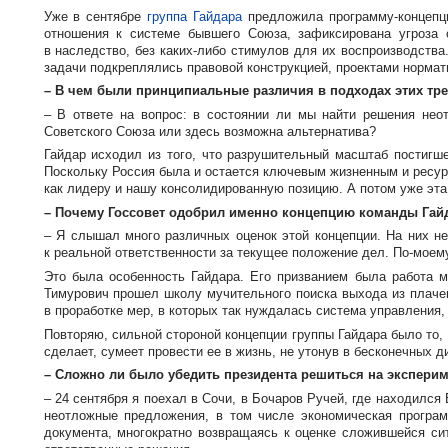
Уже в сентябре
группа Гайдара
предложила
программу-концеп
отношения к системе бывшего Союза, зафиксирована угроза 
в наследство, без
каких-либо
стимулов для их воспроизводства. 
задачи подкреплялись правовой конструкцией, проектами нормат
– В чем были принципиальные различия в подходах этих тре
– В ответе на вопрос: в состоянии ли мы найти решения нео
Советского Союза или здесь возможна альтернатива?
Гайдар исходил из того, что разрушительный масштаб постигше
Поскольку Россия была и остается ключевым жизненным и ресур
как лидеру и нашу консолидированную позицию. А потом уже эта
– Почему Госсовет одобрил именно концепцию команды Гай
– Я слышал много различных оценок этой концепции. На них не
к реальной ответственности за текущее положение дел.
По-моем
Это была особенность Гайдара. Его призванием была работа мы
Тимурович прошел школу мучительного поиска выхода из плаче
в проработке мер, в которых так нуждалась система управления,
Повторяю, сильной стороной концепции группы Гайдара было то,
сделает, сумеет провести ее в жизнь, не утонув в бесконечных д
– Сложно ли было убедить президента решиться на эксперим
– 24 сентября я поехал в Сочи, в Бочаров Ручей, где находилс
неотложные предложения, в том числе экономическая програм
документа, многократно возвращаясь к оценке сложившейся си