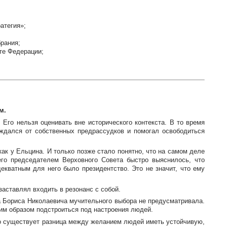
атегия»;
рания;
те Федерации;
м.
 Его нельзя оценивать вне исторического контекста. В то время
ждался от собственных предрассудков и помогал освободиться
ак у Ельцина. И только позже стало понятно, что на самом деле
его председателем Верховного Совета быстро выяснилось, что
екватным для него было президентство. Это не значит, что ему
заставлял входить в резонанс с собой.
а Бориса Николаевича мучительного выбора не предусматривала.
аким образом подстроиться под настроения людей.
 что существует разница между желанием людей иметь устойчивую,