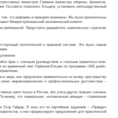
огрессивных министров Совмина (министры обороны, финансов,
ние Госсовета позволило Ельцину установить непосредственный
 в том, что реформы в принципе возможны. Мы были признательны
зглавил Межреспубликанский экономический комитет.
остребованной. Предстояло разработать комплексную стратегию
етствующей политической и правовой системе. Это было самым
рами.
едложения.
ийся брак с союзным руководством и союзным правительством.
ым во временный пакт
Горбачев-Ельцин
по программе «500 дней»,
аправлении.
 все меры они предлагали применительно ко всему пространству
х своих мировоззренческих и профессиональных достоинствах –
ивные шаги только в России, без учета других бывших союзных
По-моему
, это нормальная, человеческая реакция – стремление
е Егор Гайдар. Я знал его по партийным изданиям – «Правде»
специалистов, и они сформулируют предложения для практической