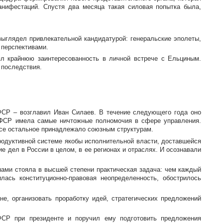
анифестаций. Спустя два месяца такая силовая попытка была,
выглядел привлекательной кандидатурой: генеральские эполеты,
 перспективами.
ял крайнюю заинтересованность в личной встрече с Ельциным.
 последствия.
ФСР – возглавил Иван Силаев. В течение следующего года оно
СФСР имела самые ничтожные полномочия в сфере управления.
Все остальное принадлежало союзным структурам.
родуктивной системе якобы исполнительной власти, доставшейся
 дел в России в целом, в ее регионах и отраслях. И осознавали
нами стояла в высшей степени практическая задача: чем каждый
жилась
конституционно-правовая
неопределенность, обострилось
е, организовать проработку идей, стратегических предложений
ФСР при президенте и поручил ему подготовить предложения