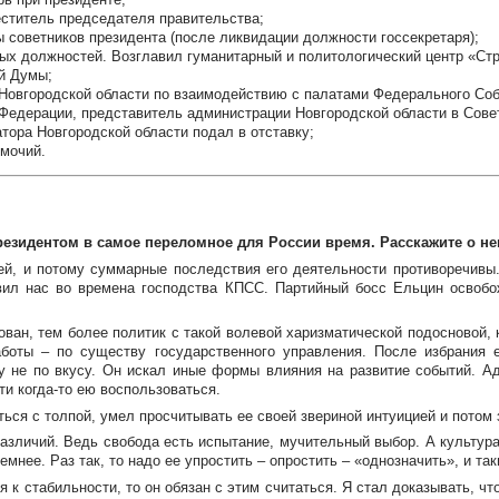
меститель председателя правительства;
пы советников президента (после ликвидации должности госсекретаря);
ных должностей. Возглавил гуманитарный и политологический центр «Стр
ой Думы;
р Новгородской области по взаимодействию с палатами Федерального Соб
а Федерации, представитель администрации Новгородской области в Сове
атора Новгородской области подал в отставку;
омочий.
езидентом в самое переломное для России время. Расскажите о не
ей, и потому суммарные последствия его деятельности противоречивы.
авил нас во времена господства КПСС. Партийный босс Ельцин освобо
ван, тем более политик с такой волевой харизматической подосновой, к
аботы – по существу государственного управления. После избрания 
 не по вкусу. Он искал иные формы влияния на развитие событий. Ад
сти
когда-то
ею воспользоваться.
ться с толпой, умел просчитывать ее своей звериной интуицией и потом 
различий. Ведь свобода есть испытание, мучительный выбор. А культур
мнее. Раз так, то надо ее упростить – опростить – «однозначить», и т
я к стабильности, то он обязан с этим считаться. Я стал доказывать,