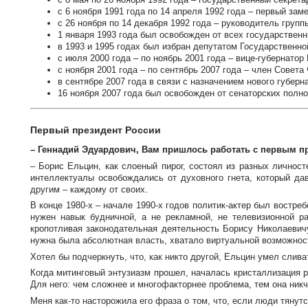
с 6 ноября 1991 года по 14 апреля 1992 года – первый за
с 26 ноября по 14 декабря 1992 года – руководитель груп
1 января 1993 года был освобожден от всех государствен
в 1993 и 1995 годах был избран депутатом Государственн
с июля 2000 года – по ноябрь 2001 года – вице-губернато
с ноября 2001 года – по сентябрь 2007 года – член Совет
в сентябре 2007 года в связи с назначением нового губерн
16 ноября 2007 года был освобожден от сенаторских полн
Первый президент России
– Геннадий Эдуардович, Вам пришлось работать с первым пр
– Борис Ельцин, как слоеный пирог, состоял из разных личност
интеллектуалы освобождались от духовного гнета, который д
другим – каждому от своих.
В конце
1980-х
– начале
1990-х
годов
политик-актер
был востребо
нужен навык будничной, а не рекламной, не телевизионной р
кропотливая законодательная деятельность Борису Николаевичу
нужна была абсолютная власть, хватало виртуальной возможно
Хотел бы подчеркнуть, что, как никто другой, Ельцин умел слива
Когда митинговый энтузиазм прошел, началась кристаллизация 
Для него: чем сложнее и многофакторнее проблема, тем она никче
Меня
как-то
насторожила его фраза о том, что, если люди тянутс