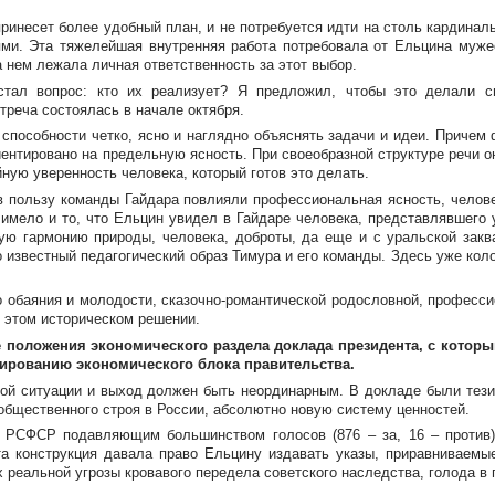
ринесет более удобный план, и не потребуется идти на столь кардинал
ми. Эта тяжелейшая внутренняя работа потребовала от Ельцина муже
а нем лежала личная ответственность за этот выбор.
стал вопрос: кто их реализует? Я предложил, чтобы это делали сп
треча состоялась в начале октября.
 способности четко, ясно и наглядно объяснять задачи и идеи. Причем
нтировано на предельную ясность. При своеобразной структуре речи он
ную уверенность человека, который готов это делать.
е в пользу команды Гайдара повлияли профессиональная ясность, челов
 имело и то, что Ельцин увидел в Гайдаре человека, представлявшег
ую гармонию природы, человека, доброты, да еще и с уральской зак
 известный педагогический образ Тимура и его команды. Здесь уже кол
о обаяния и молодости,
сказочно-романтической
родословной, профессио
 этом историческом решении.
е положения экономического раздела доклада президента, с кото
мированию экономического блока правительства.
ной ситуации и выход должен быть неординарным. В докладе были тез
 общественного строя в России, абсолютно новую систему ценностей.
н РСФСР подавляющим большинством голосов (876 – за, 16 – против)
а конструкция давала право Ельцину издавать указы, приравниваемые
 реальной угрозы кровавого передела советского наследства, голода в 