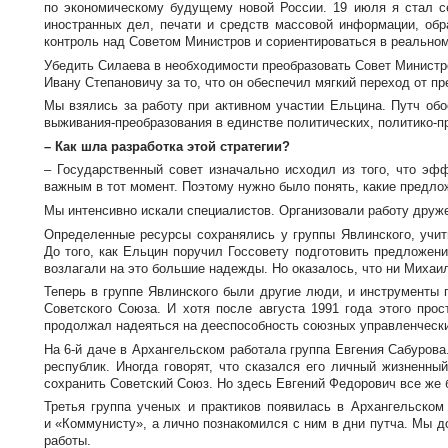
по экономическому будущему новой России. 19 июля я стал с
иностранных дел, печати и средств массовой информации, обр
контроль над Советом Министров и сориентироваться в реально
Убедить Силаева в необходимости преобразовать Совет Министро
Ивану Степановичу за то, что он обеспечил мягкий переход от п
Мы взялись за работу при активном участии Ельцина. Путч об
выживания-преобразования
в единстве политических,
политико-п
– Как шла разработка этой стратегии?
– Государственный совет изначально исходил из того, что э
важным в тот момент. Поэтому нужно было понять, какие предло
Мы интенсивно искали специалистов. Организовали работу друже
Определенные ресурсы сохранялись у группы Явлинского, учи
До того, как Ельцин поручил Госсовету подготовить предложе
возлагали на это большие надежды. Но оказалось, что ни Михаи
Теперь в группе Явлинского были другие люди, и инструменты 
Советского Союза. И хотя после августа 1991 года этого про
продолжал надеяться на дееспособность союзных управленчески
На
6-й
даче в Архангельском работала группа Евгения Сабурова
республик. Иногда говорят, что сказался его личный жизненны
сохранить Советский Союз. Но здесь Евгений Федорович все ж
Третья группа ученых и практиков появилась в Архангельско
и «Коммунисту», а лично познакомился с ним в дни путча. Мы д
работы.