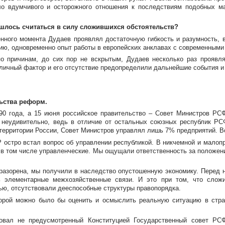
ло вдумчивого и осторожного отношения к последствиям подобных м
ишлось считаться в силу сложившихся обстоятельств?
ленного момента Дудаев проявлял достаточную гибкость и разумность, 
цию, одновременно опыт работы в европейских анклавах с современными
о причинам, до сих пор не вскрытым, Дудаев несколько раз проявл
да личный фактор и его отсутствие предопределили дальнейшие события и
ьства реформ.
990 года, а 15 июня российское правительство – Совет Министров РС
 неудивительно, ведь в отличие от остальных союзных республик Р
 территории России, Совет Министров управлял лишь 7% предприятий. 
остро встал вопрос об управлении республикой. В никчемной и малоп
 в том числе управленческие. Мы ощущали ответственность за положение
 разорена, мы получили в наследство опустошенную экономику. Перед 
ь элементарные межхозяйственные связи. И это при том, что сло
ью, отсутствовали дееспособные структуры правопорядка.
торой можно было бы оценить и осмыслить реальную ситуацию в стран
вал не предусмотренный Конституцией Государственный совет РС