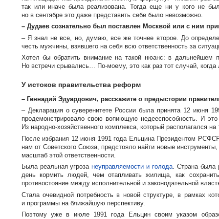
так или иначе была реализована. Тогда еще ни у кого не бы
но в сентябре это даже представить себе было невозможно.
– Дудаев сознательно был поставлен Москвой или с ним пр
– Я знал не все, но, думаю, все же точнее второе. До опреде
честь мужчины, взявшего на себя всю ответственность за ситуа
Хотел бы обратить внимание на такой нюанс: в дальнейшем п
Но встречи срывались…
По-моему
, это как раз тот случай, ког
У истоков правительства реформ
– Геннадий Эдуардович, расскажите о предыстории правител
– Декларация о суверенитете России была принята 12 июня 1
продемонстрировало свою вопиющую недееспособность. И это
Из
народно-хозяйственного
комплекса, который располагался на
После избрания 12 июня 1991 года Ельцина Президентом РСФСР 
нам от Советского Союза, предстояло найти новые инструменты,
масштаб этой ответственности.
Была реальная угроза
неуправляемости и голода
. Страна была
день кормить людей, чем отапливать жилища, как сохранит
противостояние между исполнительной и законодательной власт
Стала очевидной потребность в новой структуре, в рамках ко
и программы на ближайшую перспективу.
Поэтому уже в июле 1991 года Ельцин своим указом образо