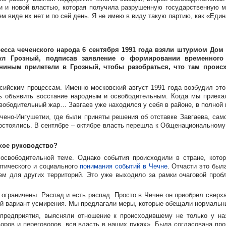
и и новой властью, которая получила разрушенную государственную м
ем виде их нет и по сей день. Я не имею в виду такую партию, как «Ед
сса чеченского народа 6 сентября 1991 года взяли штурмом Дом
ул Грозный, подписав заявление о формировании временного 
ным прилетели в Грозный, чтобы разобраться, что там происхо
ийским процессам. Именно московский август 1991 года возбудил это
 объявить восстание народным и освободительным. Когда мы приеха
свободительный жар… Завгаев уже находился у себя в районе, в полной 
чено-Ингушетии
, где были приняты решения об отставке Завгаева, са
состоялись. В сентябре – октябре власть перешла к Общенациональному
кое руководство?
освободительной теме. Однако события происходили в стране, котора
итического и социального
понимания событий в Чечне
. Отчасти это бы
ем для других территорий. Это уже выходило за рамки очаговой проб
ограничены. Распад и есть распад. Просто в Чечне он приобрел свер
ой вариант усмирения. Мы предлагали меры, которые обещали нормальн
предприятия, выясняли отношение к происходившему не только у наэ
ров и переговоров, вся власть в наших руках». Была согласована про