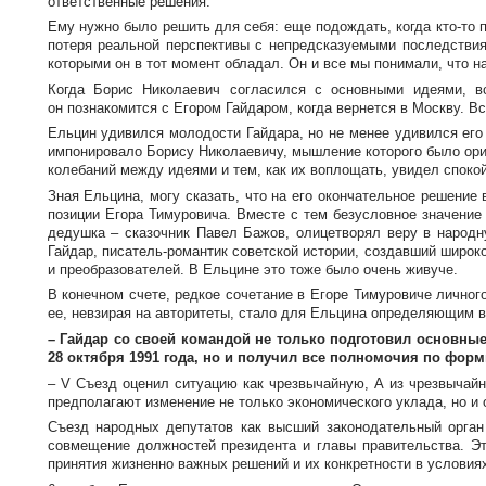
ответственные решения.
Ему нужно было решить для себя: еще подождать, когда
кто-то
п
потеря реальной перспективы с непредсказуемыми последствия
которыми он в тот момент обладал. Он и все мы понимали, что н
Когда Борис Николаевич согласился с основными идеями, в
он познакомится с Егором Гайдаром, когда вернется в Москву. Вс
Ельцин удивился молодости Гайдара, но не менее удивился его
импонировало Борису Николаевичу, мышление которого было орие
колебаний между идеями и тем, как их воплощать, увидел спокой
Зная Ельцина, могу сказать, что на его окончательное решени
позиции Егора Тимуровича. Вместе с тем безусловное значение
дедушка – сказочник Павел Бажов, олицетворял веру в народн
Гайдар,
писатель-романтик
советской истории, создавший широко
и преобразователей. В Ельцине это тоже было очень живуче.
В конечном счете, редкое сочетание в Егоре Тимуровиче личног
ее, невзирая на авторитеты, стало для Ельцина определяющим в
– Гайдар со своей командой не только подготовил основны
28 октября 1991 года, но и получил все полномочия по фор
– V Съезд оценил ситуацию как чрезвычайную, А из чрезвычай
предполагают изменение не только экономического уклада, но и
Съезд народных депутатов как высший законодательный орга
совмещение должностей президента и главы правительства. Эт
принятия жизненно важных решений и их конкретности в условиях