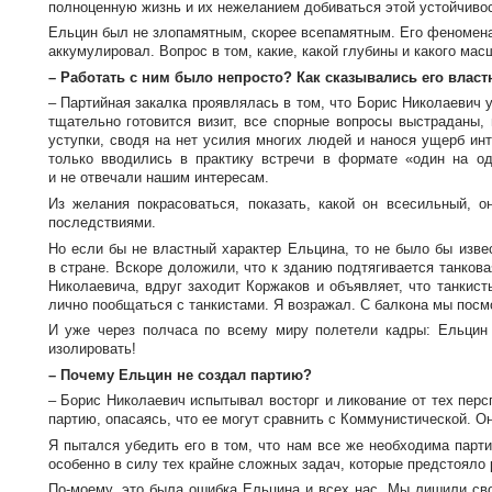
полноценную жизнь и их нежеланием добиваться этой устойчиво
Ельцин был не злопамятным, скорее всепамятным. Его феномена
аккумулировал. Вопрос в том, какие, какой глубины и какого мас
– Работать с ним было непросто? Как сказывались его власт
– Партийная закалка проявлялась в том, что Борис Николаевич у
тщательно готовится визит, все спорные вопросы выстраданы,
уступки, сводя на нет усилия многих людей и нанося ущерб инт
только вводились в практику встречи в формате «один на о
и не отвечали нашим интересам.
Из желания покрасоваться, показать, какой он всесильный, о
последствиями.
Но если бы не властный характер Ельцина, то не было бы изве
в стране. Вскоре доложили, что к зданию подтягивается танков
Николаевича, вдруг заходит Коржаков и объявляет, что танкис
лично пообщаться с танкистами. Я возражал. С балкона мы посмо
И уже через полчаса по всему миру полетели кадры: Ельцин 
изолировать!
– Почему Ельцин не создал партию?
– Борис Николаевич испытывал восторг и ликование от тех перс
партию, опасаясь, что ее могут сравнить с Коммунистической. О
Я пытался убедить его в том, что нам все же необходима парт
особенно в силу тех крайне сложных задач, которые предстояло 
По-моему
, это была ошибка Ельцина и всех нас. Мы лишили с