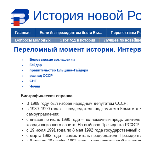
История новой Р
Главная
Если бы президентом были Вы...
Перспективы Р
Вопросы молодых
Этот год в истории
Лучшее по новейше
Переломный момент истории. Интерв
Беловежские соглашения
Гайдар
правительство Ельцина–Гайдара
распад СССР
СНГ
Чечня
Биографическая справка
В 1989 году был избран народным депутатом СССР;
в 1989–1990 годах – председатель подкомитета Комитета 
самоуправления;
с января по июль 1990 года – полномочный представител
координационного совета. На выборах Президента РСФСР 
с 19 июля 1991 года по 8 мая 1992 года государственный с
с марта 1992 года – заместитель председателя Президентс
с 8 мая по 26 ноября 1992 года – государственный секрета