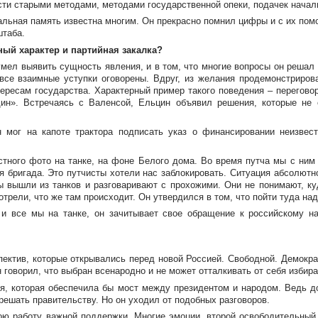
сти старыми методами, методами государственной опеки, подачек начал
льная память известна многим. Он прекрасно помнил цифры и с их помо
штаба.
ный характер и партийная закалка?
мел выявить сущность явления, и в том, что многие вопросы он решал 
 все взаимные уступки оговорены. Вдруг, из желания продемонстриро
ересам государства. Характерный пример такого поведения – перегово
дин». Встречаясь с Валенсой, Ельцин объявил решения, которые не
н мог на капоте трактора подписать указ о финансировании неизвест
стного фото на танке, на фоне Белого дома. Во время путча мы с ним
ая бригада. Это путчисты хотели нас заблокировать. Ситуация абсолютн
ты вышли из танков и разговаривают с прохожими. Они не понимают, к
трели, что же там происходит. Он утвердился в том, что пойти туда над
и все мы на танке, он зачитывает свое обращение к российскому нар
пектив, которые открывались перед новой Россией. Свободной. Демокр
н говорил, что выбран всенародно и не может отталкивать от себя избир
ия, которая обеспечила бы мост между президентом и народом. Ведь до
решать правительству. Но он уходил от подобных разговоров.
вою работу важной поддержки. Многие эмоции, второй освободительны