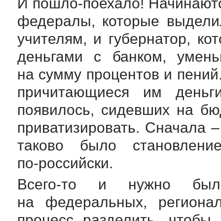
И
пошло-поехало
! Начинают
федералы, которые выдели
учителям, и губернатор, ко
деньгами с банком, умен
на сумму процентов и пений
причитающиеся им деньг
появилось, сидевших на бю
приватизировать. Сначала –
таково было становлени
по-российски
.
Всего-то
и нужно было 
на федеральных, региона
процесс разделить, чтобы