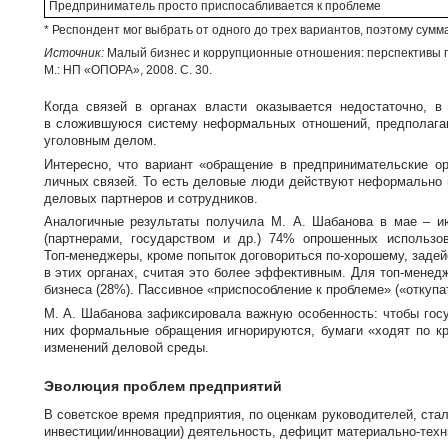
Предприниматель просто приспосабливается к проблеме
* Респондент мог выбрать от одного до трех вариантов, поэтому сумм
Источник:
Малый бизнес и коррупционные отношения: перспективы п
М.: НП «ОПОРА», 2008. С. 30.
Когда связей в органах власти оказывается недостаточно, 
в сложившуюся систему неформальных отношений, предполагаю
уголовным делом.
Интересно, что вариант «обращение в предпринимательские ор
личных связей. То есть деловые люди действуют неформально и
деловых партнеров и сотрудников.
Аналогичные результаты получила
М. А. Шабанова
в мае – ию
(партнерами, государством и др.) 74% опрошенных исполь
Топ-менеджеры
, кроме попыток договориться
по-хорошему
, заде
в этих органах, считая это более эффективным. Для
топ-менед
бизнеса (28%). Пассивное «приспособление к проблеме» («откупа
М. А. Шабанова
зафиксировала важную особенность: чтобы гос
них формальные обращения игнорируются, бумаги «ходят по кр
изменений деловой среды.
Эволюция проблем предприятий
В советское время предприятия, по оценкам руководителей, ста
инвестиции/инновации) деятельность, дефицит
материально-техн