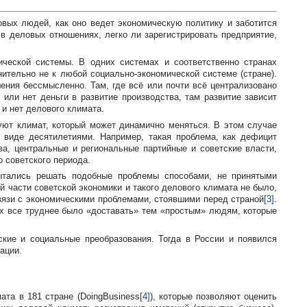
вых людей, как оно ведет экономическую политику и заботится
в деловых отношениях, легко ли зарегистрировать предприятие,
ической
системы. В одних системах и соответственно странах
енительно не к любой
социально-экономической
системе (стране).
ения бессмысленно. Там, где всё или почти всё централизовано
 или нет деньги в развитие производства, там развитие зависит
и нет делового климата.
уют климат, который может динамично меняться. В этом случае
виде десятилетиями. Например, такая проблема, как дефицит
а, центральные и региональные партийные и советские власти,
 советского периода.
пытались решать подобные проблемы способами, не принятыми
ой части советской экономики и такого делового климата не было,
вязи с экономическими проблемами, стоявшими перед страной
[3]
.
Их все труднее было «доставать» тем «простым» людям, которые
ские и социальные преобразования. Тогда в России и появился
ации.
та в 181 стране (DoingBusiness
[4]
), которые позволяют оценить