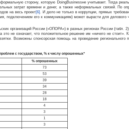
формальную сторону, которую DoingBusinessне учитывает. Тогда реал
ельных затрат времени и денег, а также неформальных связей. По о
одов на весь проект
[6]
. И дело не только в коррупции, прямых требова
ния, подключением его к коммуникациям) может вырасти для делового 
ких организаций России («ОПОРА») в разных регионах России (табл. 2)
ха это не означает, что положительное решение им «ничего не стоит». 
взятки. Возможны спонсорская помощь на проведение регионального пр
роблем с государством, % к числу опрошенных*
% опрошенных
73
53
39
34
28
18
4
3
1
3