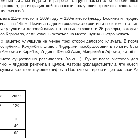
жения. Анализ ведется в разрезе 10 групп показателей, определяющи
ерсонала, регистрация собственности, получение кредитов, защита ин
тие бизнеса).
нимала
112-е
место, в 2009 году –
120-е
место (между Боснией и Герцего
аина – на
145-м
. Причина падения российского рейтинга не в том, что си
е улучшили деловой климат в разных странах, и 26 реформ, которые 
иса Кэрролла, если хочешь остаться на месте, нужно быстро бежать.
ых заметно улучшила не менее трех сторон делового климата. В поря
еспублика, Колумбия, Египет. Лидерами преобразований в течение 5 ле
 Америке и Карибах; Индия в Южной Азии; Маврикий в Африке; Китай в 
мата существенно различалось (табл. 1). Лучше всего обстояло де
ию – лидеров рейтинга в целом. Авторы докладаотметили, что обесп
 суммы. Соответствующие цифры в Восточной Европе и Центральной Ази
08
2009
2
120
8
18
6
49
2
65