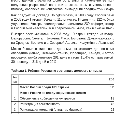
место данной страны на фоне остальных и изменение ее поло
получение разрешений на строительство, наем и увольнение п
импорт), обеспечение контрактов, ликвидация предприятий (закры
Как следует из доклада DoingBusiness, в 2008 году Россия за
в 2008 году Нигерия была на
118-м
месте, Индия – на
122-м
, Укр
улучшился. Авторы исследования насчитали 239 реформ, которы
в России был «застой». А в современном мире, как в сказке Лью
Быстрее всех «бежали» в 2008 году 10 стран, каждая из котор
Белоруссия, Сенегал, Буркина Фасо, Ботсвана, Доминиканская р
на Среднем Востоке и в Северной Африке; Колумбия в Латинской
Место России в мире по отдельным показателям делового кли
опередила Данию, Великобританию, Ирландию, Канаду, Австрал
процедур, тяжба отнимает 281 день и стоит 13,4% оспариваемой
30 процедур, 316 дней и 22%.
Таблица 1.
Рейтинг России по состоянию делового климата
№
20
п/п
Место России среди 181 страны
11
Место России по следующим показателям:
1
Обеспечение соблюдения контрактов
1
2
Регистрация собственности
4
3
Регистрация компаний (открытие бизнеса)
5