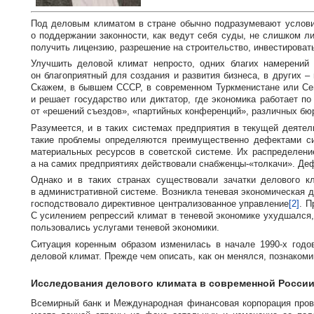
Под деловым климатом в стране обычно подразумевают условия
о поддержании законности, как ведут себя суды, не слишком л
получить лицензию, разрешение на строительство, инвестироват
Улучшить деловой климат непросто, одних благих намерений
он благоприятный для создания и развития бизнеса, в других 
Скажем, в бывшем СССР, в современном Туркменистане или Севе
и решает государство или диктатор, где экономика работает по
от «решений съездов», «партийных конференций», различных бюр
Разумеется, и в таких системах предприятия в текущей деяте
такие проблемы определяются преимущественно дефектами си
материальных ресурсов в советской системе. Их распределени
а на самих предприятиях действовали снабженцы-«толкачи». Деф
Однако и в таких странах существовали зачатки делового к
в административной системе. Возникла теневая экономическая д
господствовало директивное централизованное управление
[2]
. П
С усилением репрессий климат в теневой экономике ухудшался,
пользовались услугами теневой экономики.
Ситуация коренным образом изменилась в начале
1990-х
годов
деловой климат. Прежде чем описать, как он менялся, познако
Исследования делового климата в современной России
Всемирный банк и Международная финансовая корпорация прово