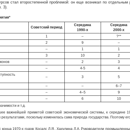
рсов стал второстепенной проблемой: он еще возникал по отдельным 
 3).
иятия*
Середина
Середина
Советский период
1990-х
2000-х
1
–
?**
2
9
–
–
1
1
3
10
2
конов
–
2
3
–
4-5
4
ступность
–
3
5
–
–
6–7
–
4–5
9
–
6
10
ачимости и т.д.
ее важнейшей приметой советской экономической системы, к середине 19
 результатами, поскольку изменилась сама природа государства. Поэтому ег
конца 1970-х годов: Косалс Л.Я., Хахулина Л.А. Руководители промышленны