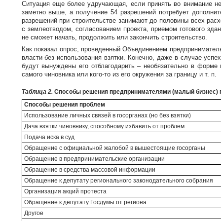
Ситуация еще более удручающая, если принять во внимание не
заметно выше, а получение 54 разрешений потребует дополнит
разрешений при строительстве занимают до половины всех расх
с землеотводом, согласованием проекта, приемом готового зда
не сможет начать, продолжить или закончить строительство.
Как показал опрос, проведенный Объединением предпринимательс
власти без использования взятки. Конечно, даже в случае успе
будут вынуждены его отблагодарить – необязательно в форме 
самого чиновника или
кого-то
из его окружения за границу
и т. п.
Таблица 2.
Способы решения предпринимателями (малый бизнес) п
Способы решения проблем
Использование личных связей в госорганах (но без взятки)
Дача взятки чиновнику, способному избавить от проблем
Подача иска в суд
Обращение с официальной жалобой в вышестоящие госорганы
Обращение в предпринимательские организации
Обращение в средства массовой информации
Обращение к депутату регионального законодательного собрания
Организация акций протеста
Обращение к депутату Госдумы от региона
Другое