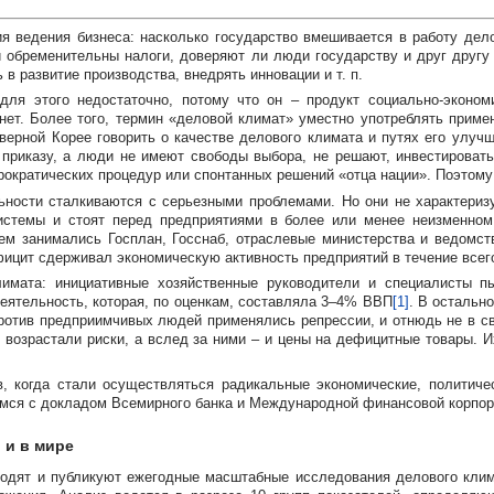
 ведения бизнеса: насколько государство вмешивается в работу дело
и обременительны налоги, доверяют ли люди государству и друг другу 
ь в развитие производства, внедрять инновации
и т. п.
 для этого недостаточно, потому что он – продукт
социально-эконом
– нет. Более того, термин «деловой климат» уместно употреблять прим
рной Корее говорить о качестве делового климата и путях его улучш
 приказу, а люди не имеют свободы выбора, не решают, инвестировать
ократических процедур или спонтанных решений «отца нации». Поэтому 
льности сталкиваются с серьезными проблемами. Но они не характериз
стемы и стоят перед предприятиями в более или менее неизменном 
ем занимались Госплан, Госснаб, отраслевые министерства и ведомств
ицит сдерживал экономическую активность предприятий в течение всего
лимата: инициативные хозяйственные руководители и специалисты 
еятельность, которая, по оценкам, составляла 3–4% ВВП
[1]
. В остальн
ротив предприимчивых людей применялись репрессии, и отнюдь не в с
 возрастали риски, а вслед за ними – и цены на дефицитные товары. 
, когда стали осуществляться радикальные экономические, политиче
мимся с докладом Всемирного банка и Международной финансовой корпор
 и в мире
дят и публикуют ежегодные масштабные исследования делового клима