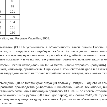
4
88
3
89
0
101
2
109
6
134
2
161
0
180
ration, and Palgrave Macmillan, 2008.
мателей (РСПП) усомнились в объективности такой оценки России, т
етил, что издержки на судебную тяжбу в России одни из самых низк
вить и чрезмерную зависимость российской судебной системы от власт
вые
показатели и не полностью учитывает реальную практику защиты ко
оторым Россия находилась на
161-м
месте. Чтобы отправить (получить)
, чем, например, бразильским. Еще хуже с этим обстояли дела в Казахс
ии затруднен импорт не только потребительских товаров, но и новых те
помещений (
180-е
место) хуже ситуация только у Эритреи – одного из са
развития производства (инвестиции и инновации, новые технологии, вы
ственного помещения площадью примерно 1300 кв. м со сроком строител
оило около 6 млн рублей (200 тыс. долларов), или более 2612,7% год
нтах годового дохода на душу населения. При скорости обновления про
талость страны.