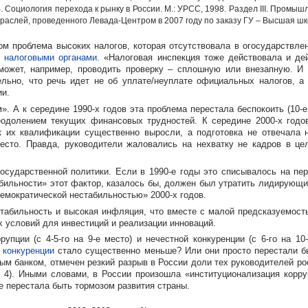
.В. Социология перехода к рынку в России. М.: УРСС, 1998. Раздел III. Пром
лей, проведенного Левада-Центром в 2007 году по заказу ГУ – Высшая шк
м проблема высоких налогов, которая отсутствовала в огосударствле
с
налоговыми органами
. «Налоговая инспекция тоже действовала и де
 может, например, проводить проверку – сплошную или внезапную. И
ельно, что речь идет не об уплате/неуплате официальных налогов, а
ии.
м». А к середине
1990-х
годов эта проблема перестала беспокоить (
10-е
реодолением текущих финансовых трудностей. К середине
2000-х
годов
к их квалификации существенно выросли, а подготовка не отвечала 
сто. Правда, руководители жаловались на нехватку не кадров в це
государственной политики. Если в
1990-е
годы это списывалось на пер
абильности» этот фактор, казалось бы, должен был утратить лидирующ
емократической нестабильностью»
2000-х
годов.
табильность и высокая инфляция, что вместе с малой предсказуемость
х условий для инвестиций и реализации инноваций.
ррупции (с
4-5-го
на
9-е
место) и нечестной конкуренции (с
6-го
на
10
 конкуренции
стало существенно меньше? Или они просто перестали б
м банком, отмечен резкий разрыв в России доли тех руководителей рос
л. 4). Иными словами, в России произошла «институционализация корр
не перестала быть тормозом развития страны.