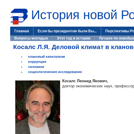
История новой Р
Главная
Если бы президентом были Вы...
Перспективы Р
Вопросы молодых
Этот год в истории
Лучшее по новейше
Косалс Л.Я. Деловой климат в клано
клановый капитализм
коррупция
силовики
социологические исследования
Косалс Леонид Янович,
доктор экономических наук, профессо