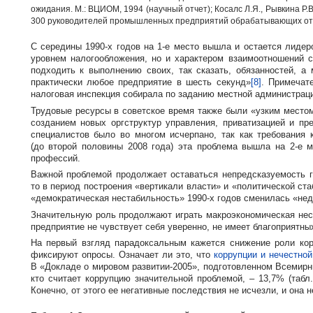
ожидания. М.: ВЦИОМ, 1994 (научный отчет); Косалс Л.Я., Рывкина Р
300 руководителей промышленных предприятий обрабатывающих отрас
С середины
1990-х
годов на
1-е
место вышла и остается лидеро
уровнем налогообложения, но и характером взаимоотношений 
подходить к выполнению своих, так сказать, обязанностей, а
практически любое предприятие в шесть секунд»
[8]
. Примечат
налоговая инспекция собирала по заданию местной администрац
Трудовые ресурсы в советское время также были «узким место
созданием новых оргструктур управления, приватизацией и п
специалистов было во многом исчерпано, так как требования 
(до второй половины 2008 года) эта проблема вышла на
2-е
ме
профессий.
Важной проблемой продолжает оставаться непредсказуемость 
то в период построения «вертикали власти» и «политической ст
«демократическая нестабильность»
1990-х
годов сменилась «нед
Значительную роль продолжают играть макроэкономическая нес
предприятие не чувствует себя уверенно, не имеет благоприятны
На первый взгляд парадоксальным кажется снижение роли ко
фиксируют опросы. Означает ли это, что
коррупции и нечестной
В «Докладе о мировом
развитии-2005
», подготовленном Всемирны
кто считает коррупцию значительной проблемой, – 13,7% (таб
Конечно, от этого ее негативные последствия не исчезли, и она 