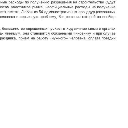
ьные расходы по получению разрешения на строительство будут
просам участников рынка, неофициальные расходы на получение
ниях взяток. Любая из 54 административных процедур (связанных
человека в серьезную проблему, без решения которой он вообще
, большинство опрошенных пускает в ход личные связи в органах
Как минимум, они становятся обязанными чиновнику и при случае
аздника, прием на работу «нужного» человека, оплата поездки