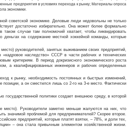
ышленные предприятия в условиях перехода к рынку; Материалы опроса
ола экономики.
нной советской экономике. Деловые люди недовольны не только
йствует достаточно избирательно. Она может более формально
 в таком случае там полномочий хватает, чтобы ликвидировать
 о деньгах на содержание местной хоккейной команды, которые
место) руководителей, занятых выживанием своих предприятий,
 «кадровое наследство» СССР в части рабочих и технических
новым критериям. В период докризисного экономического роста
лом, а квалифицированных инженеров и рабочих определенных
еход к рынку, необходимость постоянных и быстрых изменений,
ие позиции, а он сместился лишь со
2-го
на
3-е
место. Фактически
ю государственной политики создает внешнюю среду, в которой
-е
место). Руководители заметно меньше жалуются на них, что
ыть значимой проблемой для предпринимателей? Скорее второе.
сийских предприятий, которые платят взятки, – 78%, и доли тех,
упции» – она стала привычным элементом хозяйственной жизни.