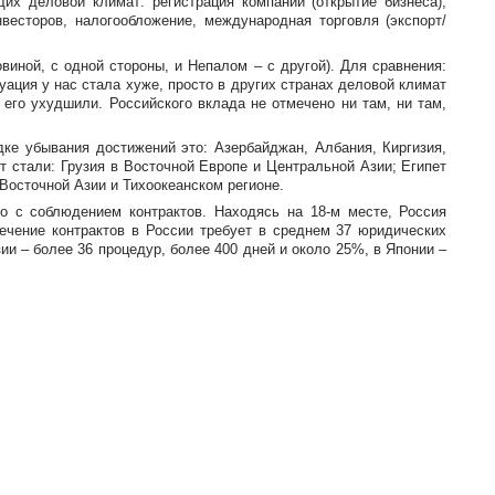
х деловой климат: регистрация компаний (открытие бизнеса),
весторов, налогообложение, международная торговля (экспорт/
виной, с одной стороны, и Непалом – с другой). Для сравнения:
туация у нас стала хуже, просто в других странах деловой климат
его ухудшили. Российского вклада не отмечено ни там, ни там,
дке убывания достижений это: Азербайджан, Албания, Киргизия,
т стали: Грузия в Восточной Европе и Центральной Азии; Египет
Восточной Азии и Тихоокеанском регионе.
ло с соблюдением контрактов. Находясь на
18-м
месте, Россия
ечение контрактов в России требует в среднем 37 юридических
и – более 36 процедур, более 400 дней и около 25%, в Японии –