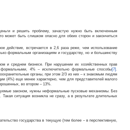
 деньги и решить проблему, зачастую нужно быть включенным
о может быть слишком опасно для обеих сторон и закончиться
ое действие, встречается в 2,6 раза реже, чем использование
лько формальным организациям и государству, но и большинству
ом и среднем бизнесе. При нарушении их хозяйственных прав
с формальными, 4% – исключительно формальные способы
[7]
.
оохранительные органы, при этом 2/3 из них – к знакомым людям
ии (4%) еще менее характерно, чем для представителей малого
прошенных, во втором – 13%.
буемые законом, нужны неформальные пусковые механизмы. Без
Такая ситуация возникла не сразу, а в результате длительных
ательство государства в текущую (тем более – в перспективную,