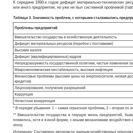
К середине
1990-х
годов дефицит
материально-технических
ресу
или иного предприятия, но уже не был системной проблемой (табл.
Таблица 3.
Значимость проблем, с которыми сталкивались предпр
Проблемы предприятий
Вмешательство государства в хозяйственную деятельность
Дефицит материальных ресурсов (перебои с поставками)
Высокие налоги
Дефицит (квалифицированных) кадров
Непредсказуемость государственной политики, частые изменения за
Макроэкономическая нестабильность, высокая инфляция
Финансовые проблемы (высокие цены на энергоносители, низкая до
кредитов)
Лицензирование, получение разрешений
Коррупция
Нечестная конкуренция
* В порядке убывания: 1 – самая серьезная проблема, 2 – вторая по зн
** Вмешательство государства в текущую жизнь предприятий, бывш
появилось, хотя и в иной форме, с иными механизмами воздействия и
эпоху.
Источники:
Составлено автором по данным хозяйственных опросов с 