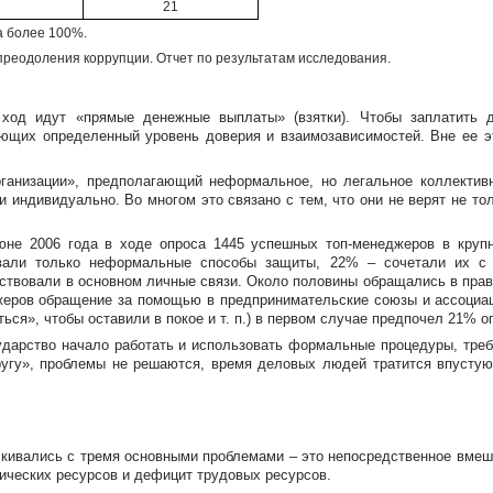
21
а более 100%.
реодоления коррупции. Отчет по результатам исследования.
в ход идут «прямые денежные выплаты» (взятки). Чтобы заплатить
щих определенный уровень доверия и взаимозависимостей. Вне ее эт
ганизации», предполагающий неформальное, но легальное коллективн
 индивидуально. Во многом это связано с тем, что они не верят не то
не 2006 года в ходе опроса 1445 успешных
топ-менеджеров
в крупн
зовали только неформальные способы защиты, 22% – сочетали их 
йствовали в основном личные связи. Около половины обращались в прав
жеров
обращение за помощью в предпринимательские союзы и ассоциац
ться», чтобы оставили в покое
и т. п.
) в первом случае предпочел 21% о
ударство начало работать и использовать формальные процедуры, тре
угу», проблемы не решаются, время деловых людей тратится впустую. 
лкивались с тремя основными проблемами – это непосредственное вмеш
ических
ресурсов и дефицит трудовых ресурсов.