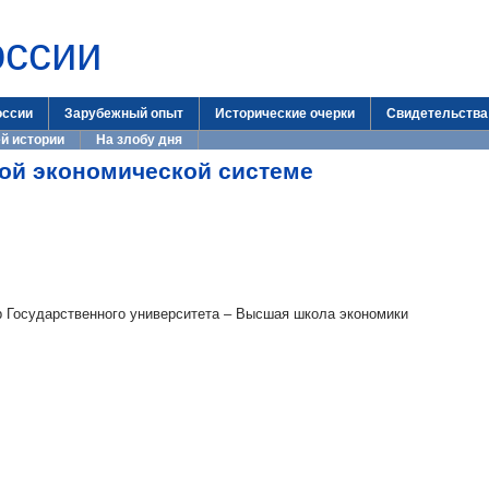
оссии
оссии
Зарубежный опыт
Исторические очерки
Свидетельства
й истории
На злобу дня
вой экономической системе
р Государственного университета – Высшая школа экономики