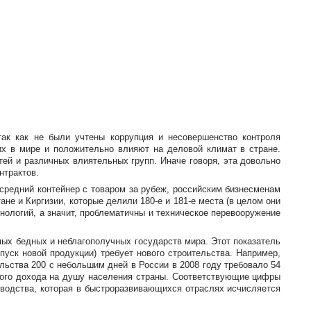
ак как не были учтены коррупция и несовершенство контроля
их в мире и положительно влияют на деловой климат в стране.
ей и различных влиятельных групп. Иначе говоря, эта довольно
нтрактов.
 средний контейнер с товаром за рубеж, российским бизнесменам
тане и Киргизии, которые делили
180-е
и
181-е
места (в целом они
хнологий, а значит, проблематичны и техническое перевооружение
мых бедных и неблагополучных государств мира. Этот показатель
пуск новой продукции) требует нового строительства. Например,
ьства 200 с небольшим дней в России в 2008 году требовало 54
ового дохода на душу населения страны. Соответствующие цифры
изводства, которая в быстроразвивающихся отраслях исчисляется