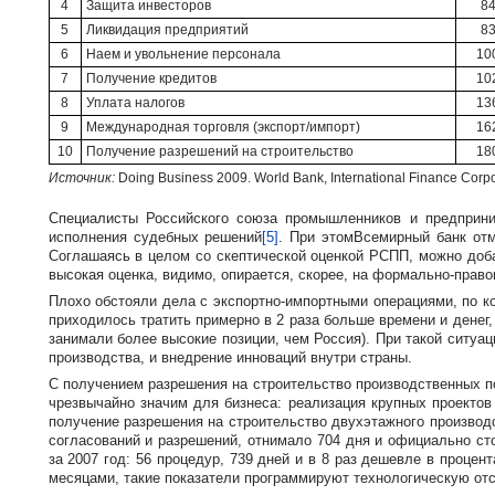
4
Защита инвесторов
8
5
Ликвидация предприятий
8
6
Наем и увольнение персонала
10
7
Получение кредитов
10
8
Уплата налогов
13
9
Международная торговля (экспорт/импорт)
16
10
Получение разрешений на строительство
18
Источник:
Doing Business 2009. World Bank, International Finance Corpo
Специалисты Российского союза промышленников и предприни
исполнения судебных решений
[5]
. При этомВсемирный банк отм
Соглашаясь в целом со скептической оценкой РСПП, можно доба
высокая оценка, видимо, опирается, скорее, на
формально-право
Плохо обстояли дела с
экспортно-импортными
операциями, по к
приходилось тратить примерно в 2 раза больше времени и денег
занимали более высокие позиции, чем Россия). При такой ситуац
производства, и внедрение инноваций внутри страны.
С получением разрешения на строительство производственных 
чрезвычайно значим для бизнеса: реализация крупных проектов 
получение разрешения на строительство двухэтажного производ
согласований и разрешений, отнимало 704 дня и официально ст
за 2007 год: 56 процедур, 739 дней и в 8 раз дешевле в проце
месяцами, такие показатели программируют технологическую отс