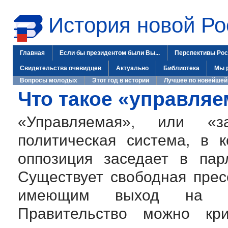
История новой Ро
Главная
Если бы президентом были Вы...
Перспективы Рос
Свидетельства очевидцев
Актуально
Библиотека
Мы 
Вопросы молодых
Этот год в истории
Лучшее по новейшей
Что такое «управля
«Управляемая», или «з
политическая система, в 
оппозиция заседает в пар
Существует свободная прес
имеющим выход на об
Правительство можно кри