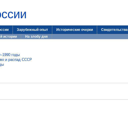
оссии
оссии
Зарубежный опыт
Исторические очерки
Свидетельства
й истории
На злобу дня
9–1990 годы
тво и распад СССР
ды