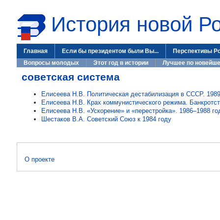
История новой Р
Главная
Если бы президентом были Вы...
Перспективы Р
Вопросы молодых
Этот год в истории
Лучшее по новейше
советская система
Елисеева Н.В. Политическая дестабилизация в СССР. 198
Елисеева Н.В. Крах коммунистического режима. Банкротс
Елисеева Н.В. «Ускорение» и «перестройка». 1986–1988 го
Шестаков В.А. Советский Союз к 1984 году
О проекте