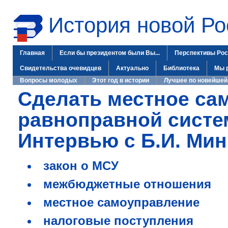
История новой Ро
Главная
Если бы президентом были Вы...
Перспективы Рос
Свидетельства очевидцев
Актуально
Библиотека
Мы 
Вопросы молодых
Этот год в истории
Лучшее по новейшей
Сделать местное са
равноправной систем
Интервью с Б.И. Ми
закон о МСУ
межбюджетные отношения
местное самоуправление
налоговые поступления