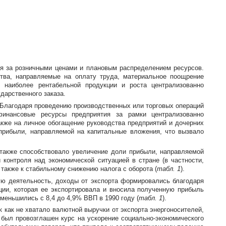
я за розничными ценами и плановым распределением ресурсов.
тва, направляемые на оплату труда, материальное поощрение
 наиболее рентабельной продукции и роста централизованно
дарственного заказа.
 Благодаря проведению производственных или торговых операций
финансовые ресурсы предприятия за рамки централизованно
акже на личное обогащение руководства предприятий и дочерних
прибыли, направляемой на капитальные вложения, что вызвало
 также способствовало увеличение доли прибыли, направляемой
 контроля над экономической ситуацией в стране (в частности,
 также к стабильному снижению налога с оборота (
табл. 1
).
ую деятельность, доходы от экспорта формировались благодаря
ии, которая ее экспортировала и вносила полученную прибыль
меньшились с 8,4 до 4,9% ВВП в 1990 году (
табл. 1
).
 как не хватало валютной выручки от экспорта энергоносителей,
 был провозглашен курс на ускорение
социально-экономического