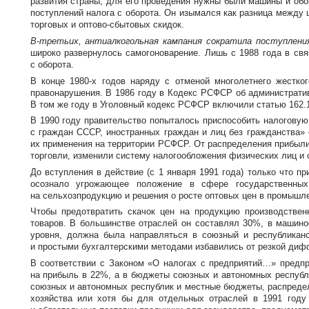
развития страны, для его проведения нужны были машины и обо
поступлений налога с оборота. Он изымался как разница между 
торговых и
оптово-сбытовых
скидок.
В-третьих
, антиалкогольная кампания сократила поступлени
широко развернулось самогоноварение. Лишь с 1988 года в свя
с оборота.
В конце
1980-х
годов наряду с отменой многолетнего жестког
правонарушения. В 1986 году в Кодекс РСФСР об административ
В том же году в Уголовный кодекс РСФСР включили статью 162.1
В 1990 году правительство попыталось приспособить налогову
с граждан СССР, иностранных граждан и лиц без гражданства» 
их применения на территории РСФСР. От распределения прибыли
торговли, изменили систему налогообложения физических лиц и 
До вступления в действие (с 1 января 1991 года) только что 
осознало угрожающее положение в сфере государственных
на сельхозпродукцию и решения о росте оптовых цен в промышле
Чтобы предотвратить скачок цен на продукцию
производствен
товаров. В большинстве отраслей он составлял 30%, в машинос
уровня, должна была направляться в союзный и республикан
и простыми бухгалтерскими методами избавились от резкой диф
В соответствии с Законом «О налогах с предприятий…» предп
на прибыль в 22%, а в бюджеты союзных и автономных республ
союзных и автономных республик и местные бюджеты, распреде
хозяйства или хотя бы для отдельных отраслей в 1991 год