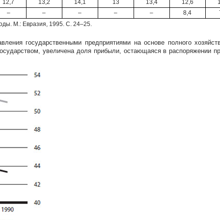
12,7
13,2
14,1
13
13,4
12,6
–
–
–
–
–
8,4
ды. М.: Евразия, 1995. С. 24–25.
авления государственными предприятиями на основе полного хозяйст
сударством, увеличена доля прибыли, остающаяся в распоряжении пре