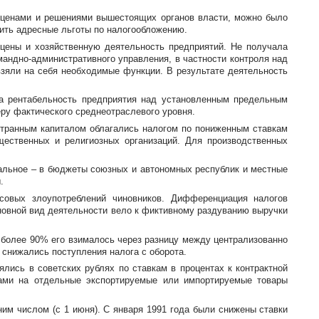
 ценами и решениями вышестоящих органов власти, можно было
ить адресные льготы по налогообложению.
 цены и хозяйственную деятельность предприятий. Не получала
мандно-административного
управления, в частности контроля над
взяли на себя необходимые функции. В результате деятельность
а рентабельность предприятия над установленным предельным
ру фактического среднеотраслевого уровня.
странным капиталом облагались налогом по пониженным ставкам
щественных и религиозных организаций. Для производственных
тальное – в бюджеты союзных и автономных республик и местные
.
совых злоупотреблений чиновников. Дифференциация налогов
сновной вид деятельности вело к фиктивному раздуванию выручки
х более 90% его взималось через разницу между централизованно
снижались поступления налога с оборота.
ялись в советских рублях по ставкам в процентах к контрактной
нами на отдельные экспортируемые или импортируемые товары
ним числом (с 1 июня). С января 1991 года были снижены ставки