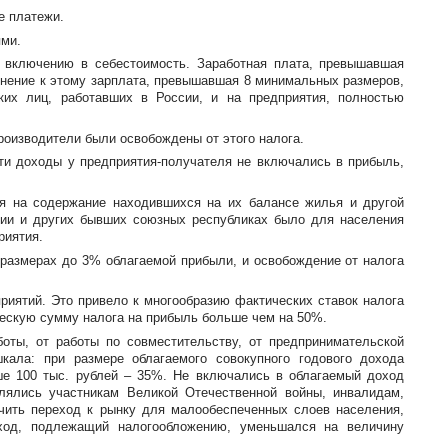
е платежи.
ями.
 включению в себестоимость. Заработная плата, превышавшая
олнение к этому зарплата, превышавшая 8 минимальных размеров,
ких лиц, работавших в России, и на предприятия, полностью
роизводители были освобождены от этого налога.
эти доходы у
предприятия-получателя
не включались в прибыль,
ая на содержание находившихся на их балансе жилья и другой
сии и других бывших союзных республиках было для населения
риятия.
размерах до 3% облагаемой прибыли, и освобождение от налога
риятий. Это привело к многообразию фактических ставок налога
ескую сумму налога на прибыль больше чем на 50%.
ты, от работы по совместительству, от предпринимательской
ала: при размере облагаемого совокупного годового дохода
ыше 100 тыс. рублей – 35%. Не включались в облагаемый доход
влялись участникам Великой Отечественной войны, инвалидам,
чить переход к рынку для малообеспеченных слоев населения,
оход, подлежащий налогообложению, уменьшался на величину