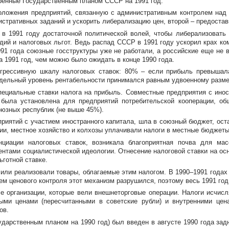
тренные Государственным планом СССР на 1991 год.
оложения предприятий, связанную с административным контролем над
стративных заданий и ускорить либерализацию цен, второй – предостав
 в 1991 году достаточной политической волей, чтобы либерализовать
дий и налоговых льгот. Ведь распад СССР в 1991 году ускорил крах
ко
91 года союзные госструктуры уже не работали, а российские еще не 
 1991 год, чем можно было ожидать в конце 1990 года.
огрессивную шкалу налоговых ставок: 80% – если прибыль превышал
редельный уровень рентабельности принимался равным удвоенному разме
пециальные ставки налога на прибыль. Совместные предприятия с ино
 была установлена для предприятий потребительской кооперации, об
оюзных республик (не выше 45%).
приятий с участием иностранного капитала, шла в союзный бюджет, ос
ии, местное хозяйство и колхозы уплачивали налоги в местные бюджеты
циации налоговых ставок, возникала благоприятная почва для мас
ментами социалистической идеологии. Отнесение налоговой ставки на о
ьготной ставке.
 или реализовали товары, облагаемые этим налогом. В 1990–1991 года
 ценового контроля этот механизм разрушился, поэтому весь 1991 год 
е организации, которые вели внешнеторговые операции. Налоги исчисл
ыми ценами (пересчитанными в советские рубли) и внутренними це
ов.
ударственным планом на 1990 год) был введен в августе 1990 года зад