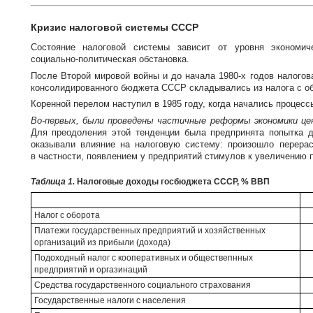
Кризис налоговой системы СССР
Состояние налоговой системы зависит от уровня экономич
социально-политическая
обстановка.
После Второй мировой войны и до начала
1980-х
годов налогов
консолидированного бюджета СССР складывались из налога с обо
Коренной перелом наступил в 1985 году, когда начались процес
Во-первых
, были проведены частичные реформы экономики це
Для преодоления этой тенденции была предпринята попытка 
оказывали влияние на налоговую систему: произошло перерас
в частности, появлением у предприятий стимулов к увеличению 
Таблица 1.
Налоговые доходы госбюджета СССР, % ВВП
Налог с оборота
Платежи государственных предприятий и хозяйственных
организаций из прибыли (дохода)
Подоходный налог с кооперативных и обществепнных
предприятий и оргазинаций
Средства государственного социального страхования
Государственные налоги с населения