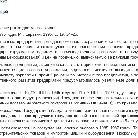
ание рынка доступного жилья
5 годы. М.: Евразия, 1995. С. 19, 24–25.
твенных предприятий при одновременном сохранении жесткого контрол
ыль, в том числе и остающуюся в их распоряжении (включая средс
одаря структурным сдвигам в производственной программе в пользу
ны ценообразования) и цен на продукцию, выпускаемую за рамками госу
 малых предприятий, ассоциированных с материнским госпредприятием.
вышестоящих органов управления, удавалось частично выводить 
выплату зарплаты и премий работникам материнского предприятия, а т
ственного развития предприятий предусматривалось увеличение доли 
 снизились с 16,2% ВВП в 1986 году до 11,7% ВВП в 1990 году, чему
вого этапа индустриализации). Государство постепенно теряло рычаги
нии достаточно жесткого контроля за розничными ценами), что привело
оносителей
. Государство обладало монополией на внешнеэкономическ
продавало свою продукцию государственной внешнеторговой организац
ы от внешнеэкономической деятельности начали снижаться и за 5 лет у
сти сказалось на поступлении налога с оборота в 1985–1987 годах. Так
требительских товаров и импортом машин и оборудования. Поскольку