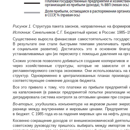
Рисунок 1.
Структура пакета законов, направленных на формиров
Источник
: Синельников С.Г. Бюджетный кризис в России: 1985–199
Существенно выросла финансовая самостоятельность государс
В результате они стали быстрыми темпами увеличивать приб
и социальное развитие). Достигалось это в основном благ
устанавливаемых цен (их пересмотр с помощью давления на орга
Схожих успехов позволяло добиваться создание кооперативов и
через хозяйственные структуры, которые не зависели от 
регламентируемого сектора экономики. Они использовалась на 
структур. Одновременно в централизованных планах производ
соответствующее снижение доходов бюджета.
Все это привело к тому, что платежи из прибыли предприятий
на капвложения (в рамках предпринятой попытки реализации но
деградировала система контроля за оптовыми ценами при сохране
Во-вторых
, ухудшилась конъюнктура на мировом рынке энерг
разнице между внутренними и мировыми ценами. Предприятие 
в бюджет. С 1985 года
из-за
падения мировых цен на нефть доход
Косвенно сокращение доходов от внешнеэкономической деятельно
советскому руководству пришлось выбирать между импортом по