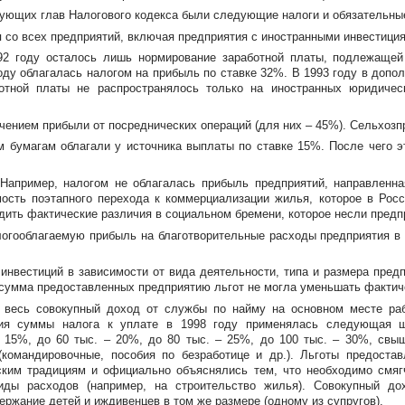
ующих глав Налогового кодекса были следующие налоги и обязательны
я со всех предприятий, включая предприятия с иностранными инвестици
992 году осталось лишь нормирование заработной платы, подлежащей
году облагалась налогом на прибыль по ставке 32%. В 1993 году в доп
ботной платы не распространялось только на иностранных юридичес
ючением прибыли от посреднических операций (для них – 45%). Сельхозп
м бумагам облагали у источника выплаты по ставке 15%. После чего 
Например, налогом не облагалась прибыль предприятий, направленн
мость поэтапного перехода к коммерциализации жилья, которое в Рос
дить фактические различия в социальном бремени, которое несли предп
огооблагаемую прибыль на благотворительные расходы предприятия в 
инвестиций в зависимости от вида деятельности, типа и размера предп
 сумма предоставленных предприятию льгот не могла уменьшать фактич
весь совокупный доход от службы по найму на основном месте рабо
ния суммы налога к уплате в 1998 году применялась следующая шк
– 15%, до 60 тыс. – 20%, до 80 тыс. – 25%, до 100 тыс. – 30%, св
(командировочные, пособия по безработице и др.). Льготы предоста
ским традициям и официально объяснялись тем, что необходимо смяг
иды расходов (например, на строительство жилья). Совокупный д
ржание детей и иждивенцев в том же размере (одному из супругов).