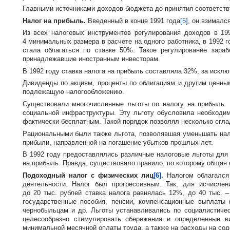
Главными источниками доходов бюджета до принятия соответств
Налог на прибыль.
Введенный в конце 1991 года
[5]
, он взималс
Из всех налоговых инструментов регулирования доходов в 1
4 минимальных размера в расчете на одного работника, в 1992 
стала облагаться по ставке 50%. Такое регулирование зара
принадлежавшие иностранным инвесторам.
В 1992 году ставка налога на прибыль составляла 32%, за искл
Дивиденды по акциям, проценты по облигациям и другим ценны
подлежащую налогообложению.
Существовали многочисленные льготы по налогу на прибыль. 
социальной инфраструктуры. Эту льготу обусловила необходи
фактически бесплатным. Такой порядок позволял несколько сгла
Рациональными были также льгота, позволявшая уменьшать нал
прибыли, направленной на погашение убытков прошлых лет.
В 1992 году предоставлялись различные налоговые льготы для 
на прибыль. Правда, существовало правило, по которому общая
Подоходный налог с физических лиц
[6]
.
Налогом облагался 
деятельности. Налог был прогрессивным. Так, для исчисле
до 20 тыс. рублей ставка налога равнялась 12%, до 40 тыс. 
государственные пособия, пенсии, компенсационные выплаты 
чернобыльцам и др. Льготы устанавливались по социалистиче
целесообразно стимулировать сбережения и определенные в
минимальной месячной оплаты труда, а также на расходы на соде