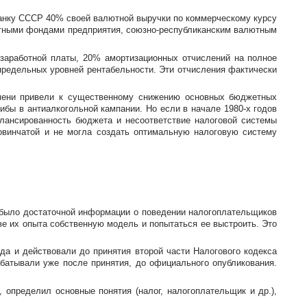
банку СССР 40% своей валютной выручки по коммерческому курсу
ютными фондами предприятия,
союзно-республиканским
валютным
заработной платы, 20% амортизационных отчислений на полное
предельных уровней рентабельности. Эти отчисления фактически
емени привели к существенному снижению основных бюджетных
гибы в антиалкогольной кампании. Но если в начале
1980-х
годов
лансированность бюджета и несоответствие налоговой системы
овинчатой и не могла создать оптимальную налоговую систему
е было достаточной информации о поведении налогоплательщиков
ве их опыта собственную модель и попытаться ее выстроить. Это
да и действовали до принятия второй части Налогового кодекса
абатывали уже после принятия, до официального опубликования.
определил основные понятия (налог, налогоплательщик и др.),