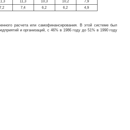
11,3
11,3
10,3
10,2
7,9
7,2
7,4
6,2
6,2
4,9
венного расчета или самофинансирования. В этой системе был
дприятий и организаций, с 46% в 1986 году до 51% в 1990 году