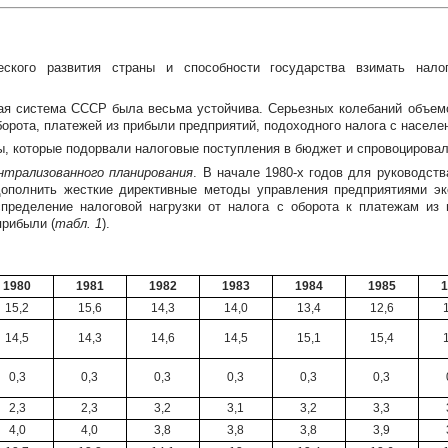
еского развития страны и способности государства взимать нал
ая система СССР была весьма устойчива. Серьезных колебаний объем
рота, платежей из прибыли предприятий, подоходного налога с населе
сы, которые подорвали налоговые поступления в бюджет и спровоцирова
нтрализованного планирования
. В начале
1980-х
годов для руководств
дополнить жесткие директивные методы управления предприятиями 
пределение налоговой нагрузки от налога с оборота к платежам из 
прибыли (
табл. 1
).
1980
1981
1982
1983
1984
1985
1
15,2
15,6
14,3
14,0
13,4
12,6
14,5
14,3
14,6
14,5
15,1
15,4
0,3
0,3
0,3
0,3
0,3
0,3
2,3
2,3
3,2
3,1
3,2
3,3
4,0
4,0
3,8
3,8
3,8
3,9