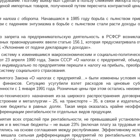
рудование. Поэтому выбор был сделан в пользу снижения импорта пот
ценой импортных товаров, полученной путем пересчета контрактной цены
я налога с оборота
. Начавшаяся в 1985 году борьба с пьянством при
зи с падением энтузиазма в борьбе с пьянством стали расти доходы о
о запрета на предпринимательскую деятельность в РСФСР возникла 
ных правонарушениях ввели статью 156.1, которая предусматривала от
 «Уклонение от подачи декларации о доходах».
ю систему к изменившимся макроэкономическим и
социально-политичес
от 23 апреля 1990 года, Закон СССР «О налогах с предприятий, объеди
 индивидуально по предприятиям перешли к налогу на прибыль, преобра
систему социального страхования.
принятого Закона «О налогах с предприятий…» были изменены условия 
 финансов. Ситуацию усугубили взлет расходов на ценовые су
нности с 1 января 1991 года. Розничные цены при этом остались неизм
но-технического
назначения
из-за
широкого распространения договорн
троении и металлургии – 25, на транспорте – 35, в связи и издатель
ские бюджеты в равных долях. Такая мера оказалась крайне неэффе
ференциации рентабельности отдельных видов продукции.
риятия всех отраслей при рентабельности, не превышавшей установле
ик и в местные бюджеты – не выше 23% (включая плату за трудовые и
лялись на основе соглашения между республиками. Эффективному испо
у мешала сильная дифференциация предприятий по рентабельности. 