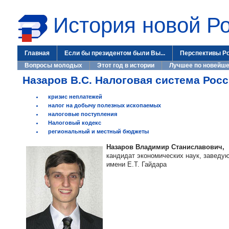
История новой Р
Главная
Если бы президентом были Вы...
Перспективы Р
Вопросы молодых
Этот год в истории
Лучшее по новейше
Назаров В.С. Налоговая система Росс
кризис неплатежей
налог на добычу полезных ископаемых
налоговые поступления
Налоговый кодекс
региональный и местный бюджеты
Назаров Владимир Станиславович,
кандидат экономических наук, заведу
имени Е.Т. Гайдара