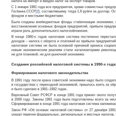
налога на импорт и введен налог на экспорт товаров.
С 1 января 1991 года все предприятия, кроме совместных пред
Госбанка СССР
[2]
, составлявшему тогда 1,8 рубля за доллар.
фондом и местными бюджетами.
Были созданы внебюджетные фонды стабилизации экономики, к
восстановление основных фондов предприятий, прибыли предпри
играли роль дополнительного налогообложения.
В конце
1980-х
годов налоговая система постепенно перестал
доходов – налога с оборота и платежей из прибыли предприятий
налоговая система не была основной причиной кризиса социал
новым экономическим реалиям стали катализаторами револю
ни для плановой, ни для рыночной экономики.
Создание российской налоговой системы в
1990-х
года
Формирование налогового законодательства
В 1991 году после краха советской экономики надо было созда
в государствах с переходной экономикой, пришлось взять за об
и было сделано в 1991–1992 годах.
Верховный Совет РСФСР в конце 1991 года принял около полуто
в 2000 году. Законы 1991 года были подготовлены всего за не
Сформированная в конце 1991 года налоговая система напомина
Закон РФ «Об основах налоговой системы» от 27 декабря 1991
указал перечни федеральных, региональных и местных налогов, 