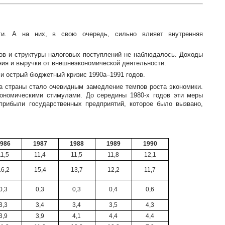
оги. А на них, в свою очередь, сильно влияет внутренняя
ов и структуры налоговых поступлений не наблюдалось. Доходы
ния и выручки от внешнеэкономической деятельности.
ли острый бюджетный кризис 1990а–1991 годов.
а страны стало очевидным замедление темпов роста экономики.
экономическими стимулами. До середины
1980-х
годов эти меры
прибыли государственных предприятий, которое было вызвано,
986
1987
1988
1989
1990
11,5
11,4
11,5
11,8
12,1
16,2
15,4
13,7
12,2
11,7
0,3
0,3
0,3
0,4
0,6
3,3
3,4
3,4
3,5
4,3
3,9
3,9
4,1
4,4
4,4