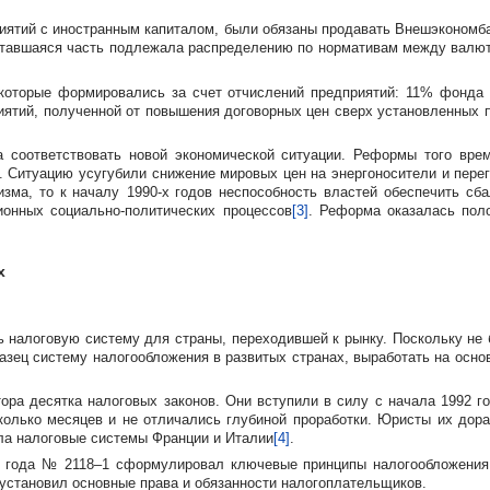
приятий с иностранным капиталом, были обязаны продавать Внешэконом
 Оставшаяся часть подлежала распределению по нормативам между вал
оторые формировались за счет отчислений предприятий: 11% фонда 
ятий, полученной от повышения договорных цен сверх установленных 
а соответствовать новой экономической ситуации. Реформы того вр
. Ситуацию усугубили снижение мировых цен на энергоносители и пере
изма, то к началу
1990-х
годов неспособность властей обеспечить сба
ционных
социально-политических
процессов
[3]
. Реформа оказалась пол
х
ть налоговую систему для страны, переходившей к рынку. Поскольку н
разец систему налогообложения в развитых странах, выработать на осно
ра десятка налоговых законов. Они вступили в силу с начала 1992 го
сколько месяцев и не отличались глубиной проработки. Юристы их дор
ла налоговые системы Франции и Италии
[4]
.
 года № 2118–1 сформулировал ключевые принципы налогообложения, 
установил основные права и обязанности налогоплательщиков.