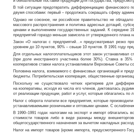
и обязательные поставки продукции для государства, предусмо
В той ситуации предотвратить дифференциацию финансового п
двумя способами: первый – продолжать сокращать сферу админи
Однако ни союзное, ни российское правительство не обладало
массового распространения и политика адресных дотаций, субси
ценами и выполнением государственных заданий. К середине 19
предприятий гораздо меньше зависела от утвержденного плана на
Закон «О налогах с предприятий…» предусматривал резко пр
уровнем до 10 пунктов, 90% – свыше 10 пунктов. В 1991 году п
Для отдельных налогоплательщиков этот закон устанавливал с
(при доле иностранного участника более 30%). Ставка в 35%
кооперативов ставки налога устанавливали Верховные Советы с
Половина налога, взимаемого с финансовых организаций и пред
бюджеты. Потребительская кооперация, общественные организац
Поскольку не существовало четких критериев для дифферен
на кооперативы, исходя из числа его членов, диктовалась руди
от реализации продукции, работ и услуг, которые облагались по л
Налог с оборота платили все предприятия, которые производили
устанавливаемыми розничными и оптовыми ценами. С ослаблением
В 1990–1991 годах налогами на экспорт и импорт облагались вс
стоимости товаров либо в виде разницы между внешнеторгов
общегосударственного назначения за вычетом накладных расход
Налог на импорт товаров (кроме импорта, предусмотренного Гос