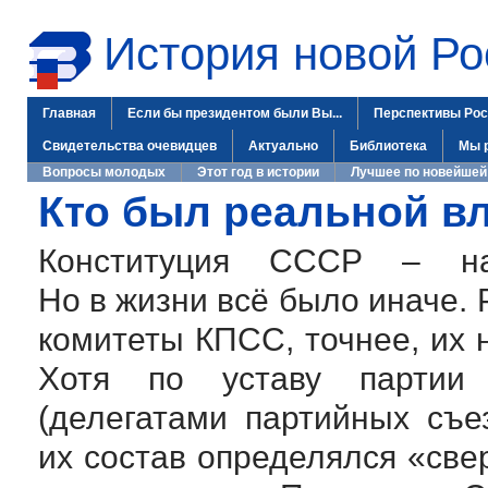
История новой Ро
Главная
Если бы президентом были Вы...
Перспективы Рос
Свидетельства очевидцев
Актуально
Библиотека
Мы 
Вопросы молодых
Этот год в истории
Лучшее по новейшей
Кто был реальной в
Конституция СССР – на
Но в жизни всё было иначе.
комитеты КПСС, точнее, их 
Хотя по уставу партии 
(делегатами партийных съе
их состав определялся «св