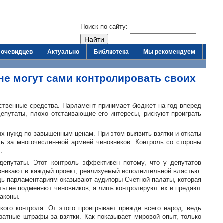
Поиск по сайту:
 очевидцев
Актуально
Библиотека
Мы рекомендуем
не могут сами контролировать своих
ественные средства. Парламент принимает бюджет на год вперед
епутаты, плохо отстаивающие его интересы, рискуют проиграть
х нужд по завышенным ценам. При этом выявить взятки и откаты
ть за
многочислен-ной
армией чиновников. Контроль со стороны
.
депутаты. Этот контроль эффективен потому, что у депутатов
 вникают в каждый проект, реализуемый исполнительной властью.
ощь парламентариям оказывают аудиторы Счетной палаты, которая
аты не подменяют чиновников, а лишь контролируют их и предают
аконы.
ого контроля. От этого проигрывает прежде всего народ, ведь
кратные
штрафы за взятки. Как показывает мировой опыт, только