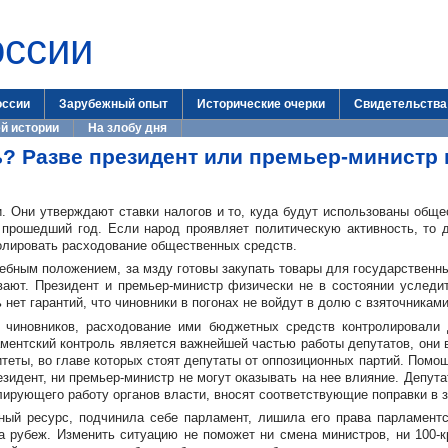
оссии
оссии
Зарубежный опыт
Исторические очерки
Свидетельства
й истории
На злобу дня
? Разве президент или премьер-министр 
. Они утверждают ставки налогов и то, куда будут использованы общ
 прошедший год. Если народ проявляет политическую активность, то д
ролировать расходование общественных средств.
ебным положением, за мзду готовы закупать товары для государственны
ывают. Президент и
премьер-министр
физически не в состоянии уследи
ет гарантий, что чиновники в погонах не войдут в долю с взяточниками
у чиновников, расходование ими бюджетных средств контролировали 
аментский контроль является важнейшей частью работы депутатов, они
теты, во главе которых стоят депутаты от оппозиционных партий. Пом
езидент, ни
премьер-министр
не могут оказывать на нее влияние. Депут
лирующего работу органов власти, вносят соответствующие поправки в з
ный ресурс, подчинила себе парламент, лишила его права парламентск
а рубеж. Изменить ситуацию не поможет ни смена министров, ни
100-