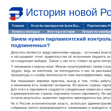
История новой Р
Главная
Если бы президентом были Вы...
Перспективы Р
Вопросы молодых
Этот год в истории
Лучшее по новейше
Зачем нужен парламентский контроль
подчиненных?
Депутаты являются представителями народа – источника власти
и заслушивает отчет правительства об исполнении бюджета за
на следующих выборах. Значит у них есть стимул на деле конт
У чиновников стимулы иные. Многие злоупотребляют своим служ
трудно, ведь ни взяточник, ни взяткодатель о них не рассказ
прокуратуры и службы безопасности тоже малоэффективен, ведь н
Как показывает мировая практика, выход в том, чтобы работ
и чиновников есть конфликт интересов. Во многих странах парл
Для этого в парламенте создаются специальные комиссии и коми
в демократических странах подчинена только парламенту. Ни пр
огласке результаты, выявляют недочеты законодательства, регу
Но в России исполнительная власть, используя административ
собранные налоги разворовываются чиновниками и выводятся з