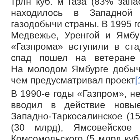
трлн куб. м газа (83% зап
находилось в Западной
газодобычи страны. В 1995 
Медвежье, Уренгой и Ямб
«Газпрома» вступили в ст
спад пошел на ветеране 
На молодом Ямбурге добыч
чем предусматривал проект
[
В
1990-е
годы «Газпром», н
вводил в действие новы
Западно-Таркосалинское
(15
(30 млрд), Ямсовейское
Комсомольского (5 млрд куб