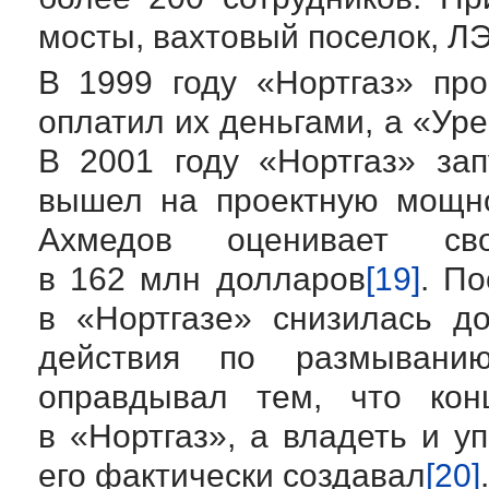
мосты, вахтовый поселок, Л
В 1999 году «Нортгаз» пр
оплатил их деньгами, а «Ур
В 2001 году «Нортгаз» зап
вышел на проектную мощно
Ахмедов оценивает с
в 162 млн долларов
[19]
. П
в «Нортгазе» снизилась д
действия по размывани
оправдывал тем, что кон
в «Нортгаз», а владеть и у
его фактически создавал
[20]
.