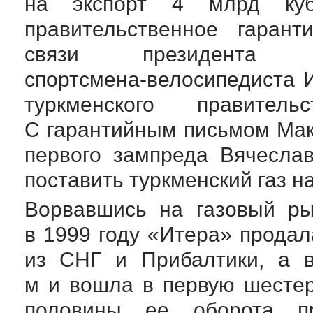
на экспорт 4 млрд куб
правительственное гарант
связи президента
спортсмена-велосипедиста
И
туркменского правител
С гарантийным письмом Мак
первого зампреда Вячесла
поставить туркменский газ на
Ворвавшись на газовый ры
в 1999 году «Итера» продал
из СНГ и Прибалтики, а в
м и вошла в первую шестер
половины ее оборота пр