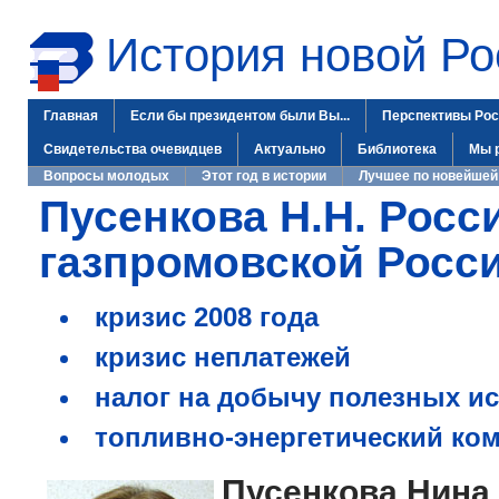
История новой Ро
Главная
Если бы президентом были Вы...
Перспективы Рос
Свидетельства очевидцев
Актуально
Библиотека
Мы 
Вопросы молодых
Этот год в истории
Лучшее по новейшей
Пусенкова Н.Н. Росс
газпромовской Росс
кризис 2008 года
кризис неплатежей
налог на добычу полезных и
топливно-энергетический ко
Пусенкова Нина