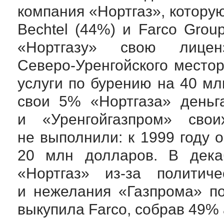
компания «Нортгаз», котору
Bechtel (44%) и Farco Grou
«Нортгазу» свою лице
Северо-Уренгойского
местор
услуги по бурению на 40 мл
свои 5% «Нортгаза» деньга
и «Уренгойгазпром» свои
не выполнили: к 1999 году 
20 млн долларов. В декаб
«Нортгаз»
из-за
политичес
и нежелания «Газпрома» п
выкупила Farco, собрав 49%