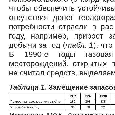
чтобы обеспечить устойчив
отсутствия денег геолого
потребности отрасли в ра
году, например, прирост 
добычи за год (
табл. 1
), чт
В
1990-е
годы газовая
месторождений, открытых п
не считал средств, выделяем
Таблица 1.
Замещение запасов 
1996
1997
1998
Прирост запасов газа, млрд куб. м
180
398
338
% от добычи за год
30
70
22