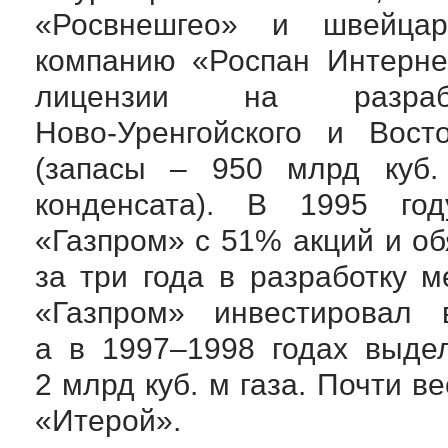
«Росвнешгео» и швейца
компанию «Роспан Интерне
лицензии на разраб
Ново-Уренгойского
и
Восто
(запасы – 950 млрд куб.
конденсата). В 1995 го
«Газпром» с 51% акций и о
за три года в разработку 
«Газпром» инвестировал
а в 1997–1998 годах выде
2 млрд куб. м газа. Почти в
«Итерой».