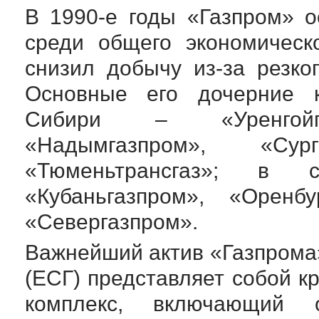
В
1990-е
годы «Газпром» ос
среди общего экономическ
снизил добычу
из-за
резког
Основные его дочерние 
Сибири – «Уренгойгаз
«Надымгазпром», «Сургу
«Тюменьтрансгаз»; в
«Кубаньгазпром», «Оренбу
«Севергазпром».
Важнейший актив «Газпрома
(ЕСГ) представляет собой к
комплекс, включающий о