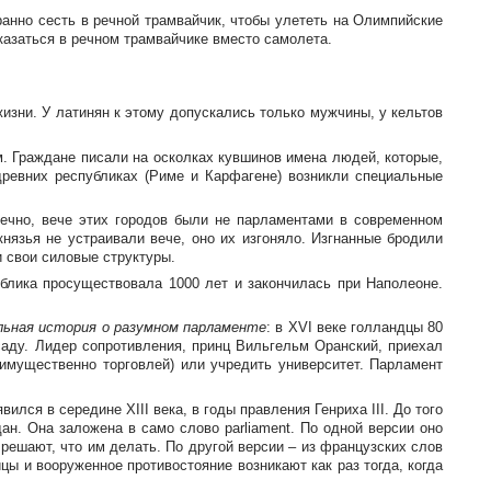
ранно сесть в речной трамвайчик, чтобы улететь на Олимпийские
оказаться в речном трамвайчике вместо самолета.
зни. У латинян к этому допускались только мужчины, у кельтов
м. Граждане писали на осколках кувшинов имена людей, которые,
древних республиках (Риме и Карфагене) возникли специальные
нечно, вече этих городов были не парламентами в современном
нязья не устраивали вече, оно их изгоняло. Изгнанные бродили
 свои силовые структуры.
блика просуществовала 1000 лет и закончилась при Наполеоне.
ьная история о разумном парламенте
: в XVI веке голландцы 80
саду. Лидер сопротивления, принц Вильгельм Оранский, приехал
еимущественно торговлей) или учредить университет. Парламент
ся в середине XIII века, в годы правления Генриха III. До того
н. Она заложена в само слово parliament. По одной версии оно
 решают, что им делать. По другой версии – из французских слов
ицы и вооруженное противостояние возникают как раз тогда, когда