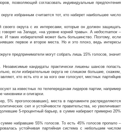
боров, позволяющей согласовать индивидуальные предпочтения
 округе избранным считается тот, кто наберет наибольшее число
й своего округа с их интересами, которые он должен защищать
 говорят на Западе, «на уровне корней травы». А
недостаток
–
те. И таких избирателей может быть большинство. Поэтому, если
анявших первое и второе места. Но и это плохо, ведь интересы
круге предприниматели могут собрать лишь 15% голосов, значит
х. Независимые кандидаты практически лишены шансов попасть
ельно, если избирательные округа не слишком большие, скажем,
вляют, кто есть кто и за кого они голосуют, местных партийцев
лосуют за известных по телепередачам лидеров партии, например
е чиновники и олигархи.
мер, 5% проголосовавших), места в парламенте распределяются
олитических сил и устойчивости правительства, но увеличивает
еодолевшие 5-процентный барьер, в сумме набирают примерно 20%
в сумме набравшие 55% голосов. То есть 45% голосов пропало –
ировалась устойчивая партийная система с небольшим числом