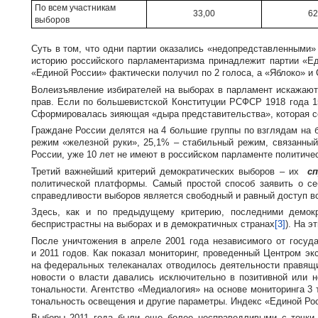
По всем участникам
33,00
62
выборов
Суть в том, что одни партии оказались «недопредставленными»
историю российского парламентаризма принадлежит партии «Ед
«Единой России» фактически получил по 2 голоса, а «Яблоко» и 
Волеизъявление избирателей на выборах в парламент искажаютс
прав. Если по большевистской Конституции РСФСР 1918 года 15
Сформировалась зияющая «дыра представительства», которая се
Граждане России делятся на 4 большие группы по взглядам на 
режим «железной руки», 25,1% – стабильный режим, связанный 
России, уже 10 лет не имеют в российском парламенте политиче
Третий важнейший критерий демократических выборов – их
с
политической платформы. Самый простой способ заявить о с
справедливости выборов является свободный и равный доступ вс
Здесь, как и по предыдущему критерию, последними демок
беспристрастны на выборах и в демократичных странах
[3]
). На э
После уничтожения в апреле 2001 года независимого от госу
и 2011 годов. Как показал мониторинг, проведенный Центром э
на федеральных телеканалах отводилось деятельности правящих
новости о власти давались исключительно в позитивной или н
тональности. Агентство «Медиалогия» на основе мониторинга 3
тональность освещения и другие параметры. Индекс «Единой Р
Выборы 2011 года были еще более несправедливыми с точки 