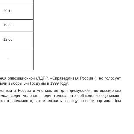
29,11
19,33
12,66
-
ебя оппозиционной (ЛДПР, «Справедливая Россия»), но голосует
были выборы 3-й Госдумы в 1999 году.
ментом в России и «не местом для дискуссий», по выражению
ства
: «один человек – один голос». Его соблюдение оценивают
ест в парламенте, затем сложить разницу по всем партиям. Чем