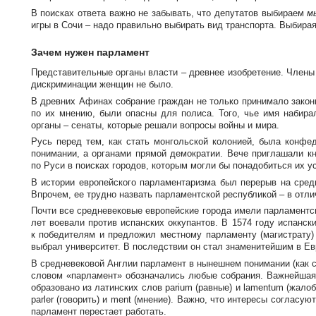
В поисках ответа важно не забывать, что депутатов выбираем
мы
игры в Сочи – надо правильно выбирать вид транспорта. Выбирая
Зачем нужен парламент
Представительные органы власти – древнее изобретение. Члены
дискриминации женщин не было.
В древних Афинах собрание граждан не только принимало законы
по их мнению, были опасны для полиса. Того, чье имя набира
органы – сенаты, которые решали вопросы войны и мира.
Русь перед тем, как стать монгольской колонией, была конфе
понимании, а органами прямой демократии. Вече приглашали кн
по Руси в поисках городов, которым могли бы понадобиться их 
В истории европейского парламентаризма был перерыв на сред
Впрочем, ее трудно назвать парламентской республикой – в отли
Почти все средневековые европейские города имели парламентс
лет воевали против испанских оккупантов. В 1574 году испанс
к победителям и предложил местному парламенту (магистрату) 
выбрал университет. В последствии он стал знаменитейшим в Ев
В средневековой Англии парламент в нынешнем понимании (как со
словом «парламент» обозначались любые собрания. Важнейшая ф
образовано из латинских слов parium (равные) и lamentum (жало
parler (говорить) и ment (мнение). Важно, что интересы согласу
парламент перестает работать.