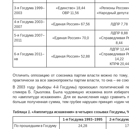
3-я Госдума 1999–
«Единство» 18,44
«Регионы России»
2003
ОВР 11,56
«Народный депутат
4-я Госдума 2003–
«Единая Россия» 67,56
ЛДПР 7,78
2007
ЛДПР 8,88
5-я Госдума 2007–
«Единая Россия» 70,0
«Справедливая Р
2011
8,44
ЛДПР 12,44
6-я Госдума 2011–
«Справедливая Р
«Единая Россия» 52,88
нв
14,22
КПРФ 20,44
Отличить оппозицию от союзника партии власти можно по тому,
практически за все законопроекты партии власти, то она – ее со
В 2003 году (выборы 4-й Госдумы) произошел политический 
спикера Б. Грызлова. Была чудовищно искажена воля избират
по «амплитуде искажения». Для ее вычисления надо сравнить п
больше полученная сумма, тем грубее нарушен принцип «один че
Таблица 1.
«Амплитуда искажения» в четырех созывах Госдумы, 
1-я Госдума 1993–1995
2-я Госдум
По прошедшим в Госдуму
24,28
17