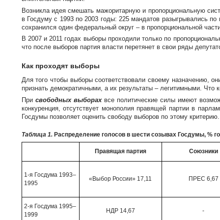
Возникла идея смешать мажоритарную и пропорциональную систе
в Госдуму с 1993 по 2003 годы: 225 мандатов разыгрывались по
сохранился один федеральный округ – в пропорциональной части
В 2007 и 2011 годах выборы проходили только по пропорциональн
что после выборов партия власти перетянет в свои ряды депутат
Как проходят выборы
Для того чтобы выборы соответствовали своему назначению, о
признать демократичными, а их результаты – легитимными. Что 
При
свободных выборах
все политические силы имеют возможн
конкуренция, отсутствует монополия правящей партии в парлам
Госдумы позволяет оценить свободу выборов по этому критерию.
Таблица 1.
Распределение голосов в шести созывах Госдумы, % г
Правящая партия
Союзники
1-я Госдума 1993–
«Выбор России» 17,11
ПРЕС 6,67
1995
2-я Госдума 1995–
НДР 14,67
-
1999