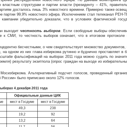
 властным структурам и партии власти (президенту – 41%, правитель
партиям досталось лишь 3% новостного времени. Примерно также осве
ее партии 99,9% новостного эфира. Исключением стал телеканал РЕН-ТВ
е кампании убедительно доказали, что в условиях фактической госу
ан выходит
честность выборов
. Если свободные выборы обеспечив
 к СМИ, то честность выборов означает, что в итоговом протоколе 
ецедентно бесчестными, о чем свидетельствует множество документов, 
на одном из них глава избиркома рутинно и буднично проставляет в б
асштабе фальсификаций на выборах 2011 года можно судить по значи
емля) результату экзитпола (опрос граждан на выходе из избирательн
Мосизбиркома. Альтернативный подсчет голосов, проведенный организ
й России» было приписано около 12% голосов.
ыборах 4 декабря 2011 года
Официальные данные ЦИК
ме
мест в Госдуме
мест в Госдуме
49,3
238
19,2
92
13,2
64
11,7
56