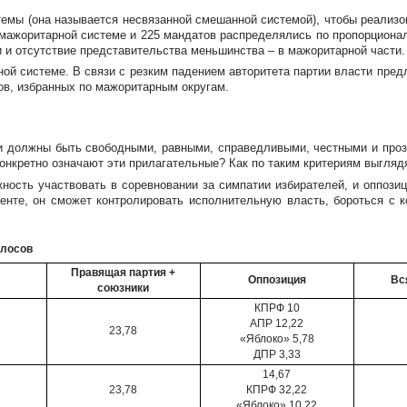
мы (она называется несвязанной смешанной системой), чтобы реализо
 мажоритарной системе и 225 мандатов распределялись по пропорционал
 и отсутствие представительства меньшинства – в мажоритарной части.
ой системе. В связи с резким падением авторитета партии власти пред
ов, избранных по мажоритарным округам.
ни должны быть свободными, равными, справедливыми, честными и проз
конкретно означают эти прилагательные? Как по таким критериям выгляд
ость участвовать в соревновании за симпатии избирателей, и оппозици
енте, он сможет контролировать исполнительную власть, бороться с 
олосов
Правящая партия +
Оппозиция
Вс
союзники
КПРФ 10
АПР 12,22
23,78
«Яблоко» 5,78
ДПР 3,33
14,67
23,78
КПРФ 32,22
«Яблоко» 10,22