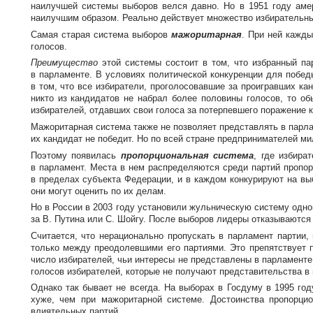
наилучшей системы выборов велся давно. Но в 1951 году аме
наилучшим образом. Реально действует множество избирательны
Самая старая система выборов
мажоритарная
. При ней кажды
голосов.
Преимущество
этой системы состоит в том, что избранный па
в парламенте. В условиях политической конкуренции для побед
в том, что все избиратели, проголосовавшие за проигравших ка
никто из кандидатов не набрал более половины голосов, то об
избирателей, отдавших свои голоса за потерпевшего поражение 
Мажоритарная система также не позволяет представлять в парл
их кандидат не победит. Но по всей стране предпринимателей м
Поэтому появилась
пропорциональная система
, где избира
в парламент. Места в нем распределяются среди партий пропор
в пределах субъекта Федерации, и в каждом конкурируют на выб
они могут оценить по их делам.
Но в России в 2003 году установили жульническую систему одно
за В. Путина или С. Шойгу. После выборов лидеры отказываются 
Считается, что нерационально пропускать в парламент партии
только между преодолевшими его партиями. Это препятствует п
число избирателей, чьи интересы не представлены в парламенте
голосов избирателей, которые не получают представительства в
Однако так бывает не всегда. На выборах в Госдуму в 1995 го
хуже, чем при мажоритарной системе. Достоинства пропорци
влиятельных партий.