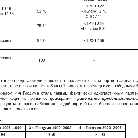
КПРФ 18,22
 10,16
53,70
«Яблоко» 3,78
» 13,54
СПС 7,11
КПРФ 10,44
75,34
«Родина» 8,89
оссия»
87,32
КПРФ 12,66
оссия»
100
-
 как ее представители голосуют в парламенте. Если партия называет с
юзник, а не оппозиция. Из таблицы 1 видно, что последними свободными 
перелом. 4-я Госдума стала первым фактически однопартийным парла
елей. Один из принципов демократии –
равенство представитель
роценты голосов, набранных каждой партией на выборах и проценты м
ловек – один голос».
%
а 1995–1999
3-я Госдума 1999–2003
4-я Госдума 2003–2007
,94
19,59
35,96