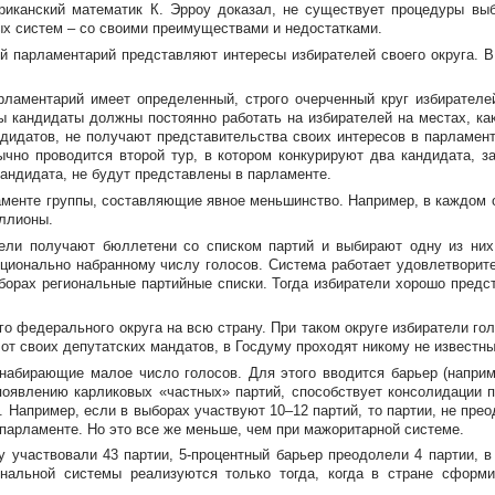
риканский математик К. Эрроу доказал, не существует процедуры вы
х систем – со своими преимуществами и недостатками.
й парламентарий представляют интересы избирателей своего округа. В
рламентарий имеет определенный, строго очерченный круг избирателе
ы кандидаты должны постоянно работать на избирателей на местах, как
ндидатов, не получают представительства своих интересов в парламен
ычно проводится второй тур, в котором конкурируют два кандидата, з
кандидата, не будут представлены в парламенте.
аменте группы, составляющие явное меньшинство. Например, в каждом о
иллионы.
тели получают бюллетени со списком партий и выбирают одну из ни
ционально набранному числу голосов. Система работает удовлетворит
орах региональные партийные списки. Тогда избиратели хорошо предста
го федерального округа на всю страну. При таком округе избиратели го
от своих депутатских мандатов, в Госдуму проходят никому не известны
, набирающие малое число голосов. Для этого вводится барьер (напри
оявлению карликовых «частных» партий, способствует консолидации п
. Например, если в выборах участвуют 10–12 партий, то партии, не пр
 парламенте. Но это все же меньше, чем при мажоритарной системе.
ду участвовали 43 партии, 5-процентный барьер преодолели 4 партии, 
ональной системы реализуются только тогда, когда в стране сформ