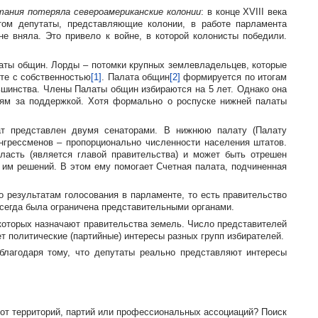
тания потеряла североамериканские колонии
: в конце XVIII века
том депутаты, представляющие колонии, в работе парламента
е вняла. Это привело к войне, в которой колонисты победили.
аты общин. Лорды – потомки крупных землевладельцев, которые
те с собственностью
[1]
. Палата общин
[2]
формируется по итогам
ьшинства. Члены Палаты общин избираются на 5 лет. Однако она
лям за поддержкой. Хотя формально о роспуске нижней палаты
ат представлен двумя сенаторами. В нижнюю палату (Палату
нгрессменов – пропорционально численности населения штатов.
ласть (является главой правительства) и может быть отрешен
 им решений. В этом ему помогает Счетная палата, подчиненная
о результатам голосования в парламенте, то есть правительство
всегда была ограничена представительными органами.
 которых назначают правительства земель. Число представителей
ет политические (партийные) интересы разных групп избирателей.
благодаря тому, что депутаты реально представляют интересы
 от территорий, партий или профессиональных ассоциаций? Поиск