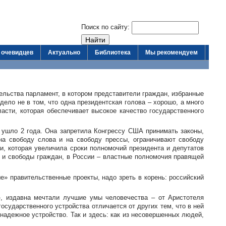
Поиск по сайту:
 очевидцев
Актуально
Библиотека
Мы рекомендуем
тельства парламент, в котором представители граждан, избранные
ло не в том, что одна президентская голова – хорошо, а много
асти, которая обеспечивает высокое качество государственного
А ушло 2 года. Она запретила Конгрессу США принимать законы,
на свободу слова и на свободу прессы, ограничивают свободу
и, которая увеличила сроки полномочий президента и депутатов
а и свободы граждан, в России – властные полномочия правящей
» правительственные проекты, надо зреть в корень: российский
», издавна мечтали лучшие умы человечества – от Аристотеля
государственного устройства отличается от других тем, что в ней
надежное устройство. Так и здесь: как из несовершенных людей,