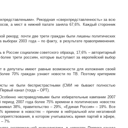
ерхпредставлеными». Рекордная «сверхпредставленность» за всю
осов, а мест в нижней палате заняла 67,6%. Каждый сторонник
вой рекорд: почти две трети граждан были лишены политических
 выборах 2003 года – по факту, в результате правоприменения.
 в России социализм советского образца, 17,6% – авторитарный
 более трети россиян, которые выступают за европейский выбор
ат в депутаты имеют равные возможности для изложения своей
более 70% граждан узнают новости по ТВ. Поэтому критерием
листы не были беспристрастными (СМИ не бывают полностью
Первый канал (тогда – ОРТ).
 Особенно несправедливыми были избирательные кампании 2007
й период 2007 года более 75% времени в политических новостях
занимал 38%, правительство – 29%, «Единая Россия» – 19%. Все
6% времени в новостях – причем в нейтральной или негативной
оприятствования, в котором учитывались время партий в эфире,
 – 7%
тра экстремальной журналистики, в новостях Первого канала