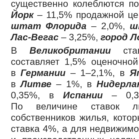
существенно колеблются п
Йорк
– 11,5% продажной ц
штат Флорида
– 2,0%,
ш
Лас-Вегас
– 3,25%,
город Л
В
Великобритании
став
составляет 1,5% оценочно
в
Германии
– 1–2,1%, в
Я
в
Литве
– 1%, в
Нидерла
0,35%, в
Испании
– 0,3
По величине ставок 
собственников жилья, кото
ставка 4%, а для недвижимо