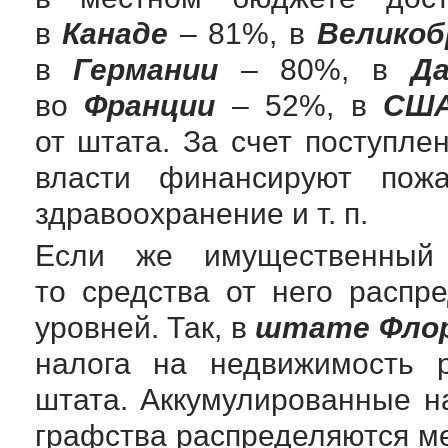
в
Канаде
– 81%, в
Великоб
в
Германии
– 80%, в
Да
во
Франции
– 52%, в
СШ
от штата. За счет поступл
власти финансируют пожа
здравоохранение и т. п.
Если же имущественный 
то средства от него расп
уровней. Так, в
штате Фло
налога на недвижимость р
штата. Аккумулированные н
графства распределяются м