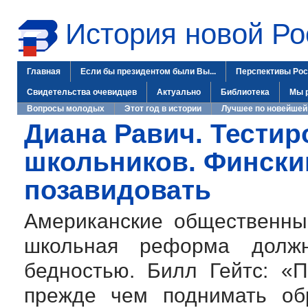
История новой Ро
Главная
Если бы президентом были Вы...
Перспективы Рос
Свидетельства очевидцев
Актуально
Библиотека
Мы 
Вопросы молодых
Этот год в истории
Лучшее по новейшей
Диана Равич. Тестир
школьников. Финск
позавидовать
Американские общественны
школьная реформа долж
бедностью. Билл Гейтс: «
прежде чем поднимать об