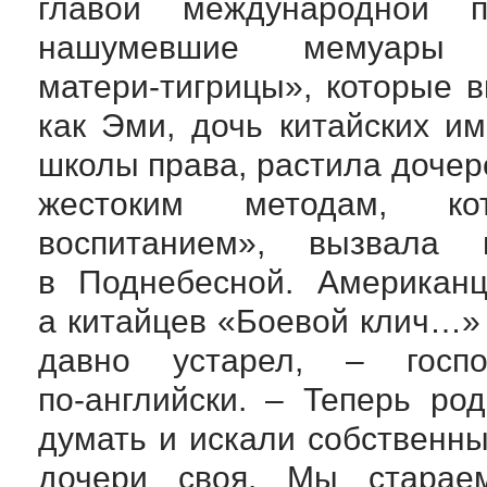
главой международной 
нашумевшие мемуар
матери-тигрицы
», которые 
как Эми, дочь китайских и
школы права, растила дочере
жестоким методам, ко
воспитанием», вызвала 
в Поднебесной. Американ
а китайцев «Боевой клич…»
давно устарел, – госп
по-английски
. – Теперь род
думать и искали собственны
дочери своя. Мы старае