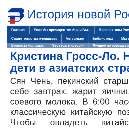
История новой Ро
Главная
Если бы президентом были Вы...
Перспективы Рос
Свидетельства очевидцев
Актуально
Библиотека
Мы 
Вопросы молодых
Этот год в истории
Лучшее по новейшей
Кристина Гросс-Ло. Н
дети в азиатских стр
Сян Чень, пекинский старше
себе завтрак: жарит яични
соевого молока. В 6:00 час
классическую китайскую по
Чтобы овладеть китай