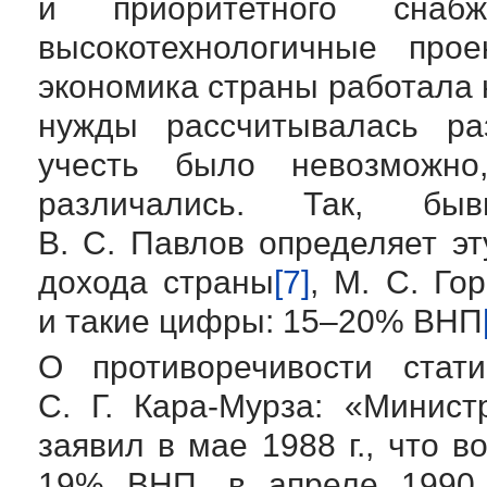
и приоритетного снабж
высокотехнологичные про
экономика страны работала 
нужды рассчитывалась ра
учесть было невозможно
различались. Так, б
В. С. Павлов
определяет эт
дохода страны
[7]
,
М. С. Го
и такие цифры: 15–20% ВНП
О противоречивости стат
С. Г. Кара
-Мурза: «Минис
заявил в мае 1988 г., что
19% ВНП, в апреле 1990 г