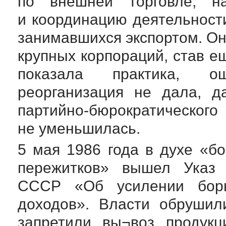
по внешней торговле, н
и координацию деятельности
занимавшихся экспортом. Он
крупных корпораций, став е
показала практика, о
реорганизация не дала, д
партийно-бюрократического
не уменьшилась.
5 мая 1986 года в духе «б
пережитков» вышел Указ 
СССР «Об усилении борь
доходов». Власти обрушил
запретили вы¬воз продукц