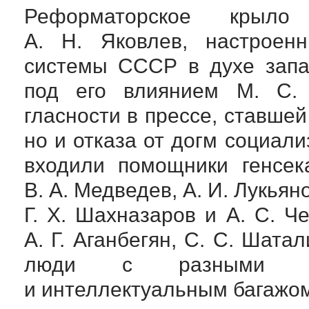
Реформаторское крыл
А. Н. Яковлев
, настроен
системы СССР в духе зап
под его влиянием
М. С. 
гласности в прессе, ставше
но и отказа от догм социал
входили помощники генсе
В. А. Медведев
,
А. И. Лукьян
Г. Х. Шахназаров
и
А. С. Ч
А. Г. Аганбегян
,
С. С. Шатал
люди с разными идео
и интеллектуальным багажом