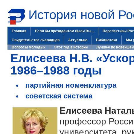
История новой Ро
Главная
Если бы президентом были Вы...
Перспективы Рос
Свидетельства очевидцев
Актуально
Библиотека
Мы 
Вопросы молодых
Этот год в истории
Лучшее по новейшей
Елисеева Н.В. «Уско
1986–1988 годы
партийная номенклатура
советская система
Елисеева Натал
профессор Россий
университета, ру