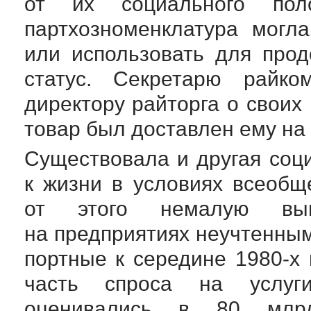
от их социального пол
партхозноменклатура могл
или использовать для прод
статус. Секретарю райко
директору райторга о своих
товар был доставлен ему на
Существовала и другая соц
к жизни в условиях всеоб
от этого немалую выго
на предприятиях неучтенным
портные к середине
1980-х
часть спроса на услуг
оценивались в 80 мл