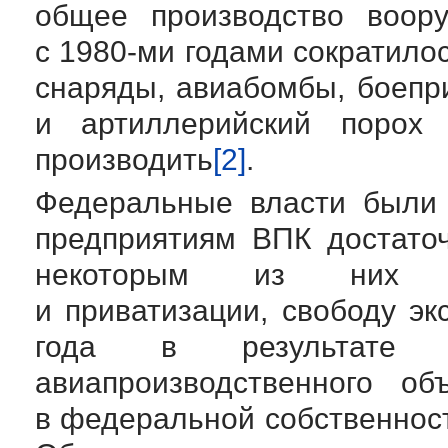
общее производство воор
с
1980-ми
годами сократилос
снаряды, авиабомбы, боеп
и артиллерийский порох
производить
[2]
.
Федеральные власти были 
предприятиям ВПК достато
некоторым из них во
и приватизации, свободу эк
года в результате п
авиапроизводственного о
в федеральной собственност