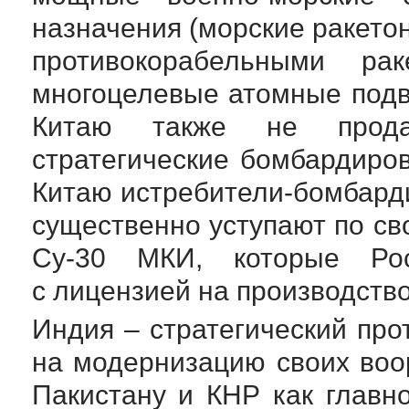
назначения (морские ракет
противокорабельными рак
многоцелевые атомные подв
Китаю также не прод
стратегические бомбардир
Китаю
истребители-бомбар
существенно уступают по с
Су-30
МКИ, которые Рос
с лицензией на производство
Индия – стратегический про
на модернизацию своих воо
Пакистану и КНР как главн