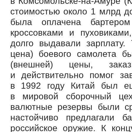
в
Комсомольске-на-Амуре
(К
стоимостью около 1 млрд д
была оплачена бартером
кроссовками и пуховиками
долго выдавали зарплату. 
цена) боевого самолета б
(внешней) цены, зак
и действительно помог за
в 1992 году Китай был е
в мировой сборочный цех
валютные резервы были ср
настойчиво предлагали б
российское оружие. К кон