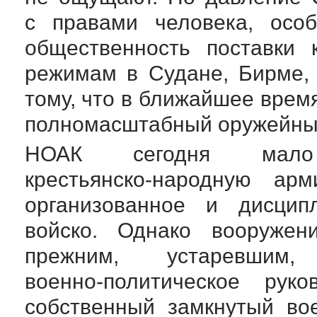
с правами человека, осо
общественность поставки 
режимам в Судане, Бирме, 
тому, что в ближайшее время
полномасштабный оружейный
НОАК сегодня мал
крестьянско-народную
арми
организованное и дисцип
войско. Однако вооруже
прежним, устаревши
военно-политическое
руков
собственный замкнутый
во