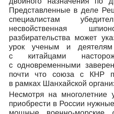
двойного назначения по д
Представленные в деле Реш
специалистам убедит
несвойственная шпио
разбирательства может ук
урок ученым и деятелям
с китайцами насторо
с одновременными завере
почти что союза с КНР п
в рамках Шанхайской органи
Несмотря на многолетние 
приобрести в России нужные
мощные
военно-морские
с