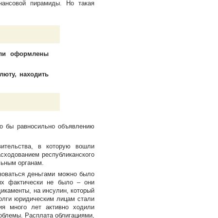
нансовой пирамиды. Но такая
ыли оформлены
люту, находить
ло бы равносильно объявлению
вительства, в которую вошли
асходованием республиканского
льным органам.
зоваться деньгами можно было
их фактически не было – они
икаменты, на инсулин, который
долги юридическим лицам стали
ия много лет активно ходили
облемы. Расплата облигациями,