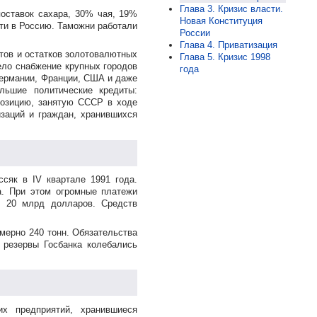
Глава 3. Кризис власти.
поставок сахара, 30% чая, 19%
Новая Конституция
сти в Россию. Таможни работали
России
Глава 4. Приватизация
тов и остатков золотовалютных
Глава 5. Кризис 1998
ело снабжение крупных городов
года
Германии, Франции, США и даже
льшие политические кредиты:
позицию, занятую СССР в ходе
изаций и граждан, хранившихся
ссяк в IV квартале 1991 года.
а. При этом огромные платежи
о 20 млрд долларов. Средств
имерно 240 тонн. Обязательства
 резервы Госбанка колебались
х предприятий, хранившиеся