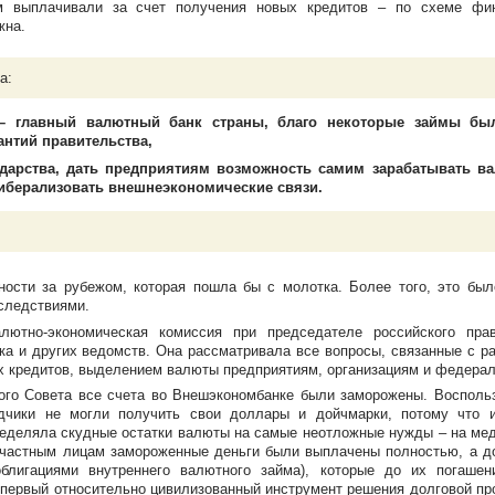
м выплачивали за счет получения новых кредитов – по схеме фи
жна.
а:
 – главный валютный банк страны, благо некоторые займы б
антий правительства,
дарства, дать предприятиям возможность самим зарабатывать ва
либерализовать внешнеэкономические связи.
ости за рубежом, которая пошла бы с молотка. Более того, это бы
следствиями.
лютно-экономическая
комиссия при председателе российского пра
 и других ведомств. Она рассматривала все вопросы, связанные с р
х кредитов, выделением валюты предприятиям, организациям и федера
ного Совета все счета во Внешэкономбанке были заморожены. Восполь
дчики не могли получить свои доллары и дойчмарки, потому что 
ределяла скудные остатки валюты на самые неотложные нужды – на мед
да частным лицам замороженные деньги были выплачены полностью, а 
блигациями внутреннего валютного займа), которые до их погашен
первый относительно цивилизованный инструмент решения долговой пр