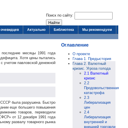
Поиск по сайту:
 очевидцев
Актуально
Библиотека
Мы рекомендуем
Оглавление
 последние месяцы 1991 года
О проекте
 дефицита. Хотя цены пытались
Глава 1. Предыстория
А с учетом павловской денежной
Глава 2. Валютный
кризис. Угроза голода
2.1 Валютный
кризис
2.2
Продовольственная
катастрофа
2.3
а СССР была разрушена. Быстро
Либерализация
идании еще большего повышения
цен
движению товаров, переводили
2.4
СФСР» от 12 декабря 1991 года
Либерализация
ьному развалу товарного рынка
внутренней и
внешней торговли