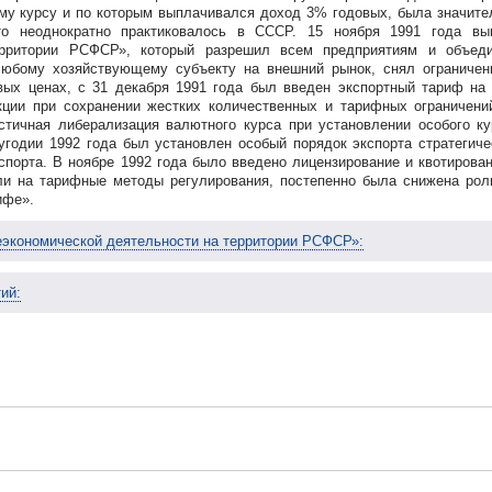
му курсу и по которым выплачивался доход 3% годовых, была значите
то неоднократно практиковалось в СССР. 15 ноября 1991 года в
ерритории РСФСР», который разрешил всем предприятиям и объед
 любому хозяйствующему субъекту на внешний рынок, снял ограниче
вых ценах, с 31 декабря 1991 года был введен экспортный тариф на
укции при сохранении жестких количественных и тарифных ограничен
астичная либерализация валютного курса при установлении особого к
угодии 1992 года был установлен особый порядок экспорта стратегич
спорта. В ноябре 1992 года было введено лицензирование и квотирован
шли на тарифные методы регулирования, постепенно была снижена рол
ифе».
экономической деятельности на территории РСФСР»:
ий: