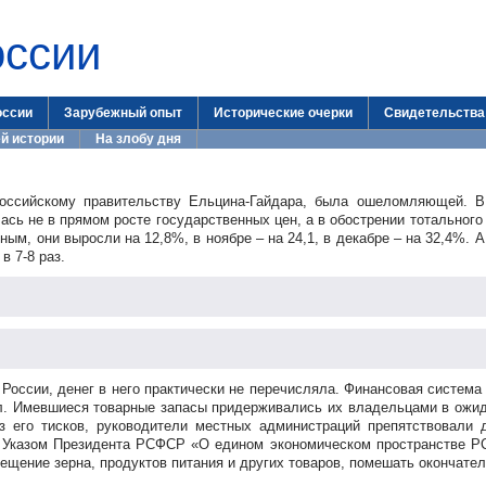
оссии
оссии
Зарубежный опыт
Исторические очерки
Свидетельства
й истории
На злобу дня
российскому правительству
Ельцина-Гайдара
, была ошеломляющей. В
сь не в прямом росте государственных цен, а в обострении тотального
ым, они выросли на 12,8%, в ноябре – на 24,1, в декабре – на 32,4%. 
 7-8 раз.
 России, денег в него практически не перечисляла. Финансовая систем
ал. Имевшиеся товарные запасы придерживались их владельцами в ож
з его тисков, руководители местных администраций препятствовали 
то Указом Президента РСФСР «О едином экономическом пространстве Р
щение зерна, продуктов питания и других товаров, помешать окончател