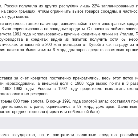
ча, Россия получила из других республик лишь 22% запланированных 
на своих границах, чтобы ограничить вывоз товаров соседям, в частно
ь оттуда можно.
и опиралось только на импорт, завозившийся в счет иностранных креди
 была сориентирована на западные кредиты. От внешних займов завис
вгуста 1991 года использовались крупные кредитные линии из Италии, 
 руководства в кредитах видна из попыток получить хотя бы небо
тических отношений и 200 млн долларов от Кувейта как награду за 
сия клиентов были изъяты 6 млрд долларов средств советских орган
авки за счет кредитов постепенно прекратились, весь этот поток и
ли израсходованы, а внешний долг с 1988 года вырос почти в 3 раз
 1992–1993 годы. России в 1992 году предстояло выплатить окол
золотовалютных резервов.
траны 800 тонн золота. В конце 1991 года золотой запас составлял пр
 деятельность страны, оценивались в 87 млрд долларов. Валютные
лагает средняя торговая фирма или небольшой банк).
амо государство, но и растратили валютные средства российски