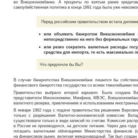
во Внешэкономбанке. А проценты по взятым ранее кредита
самоубийственная политика в конце 1991 года была уже невозмо
Перед российским правительством встала дилемм
или объявить банкротом Внешэкономбанк
непосредственно на него без формальных гар
или резко сократить валютные расходы госу
средства для импорта, то есть максимально 
Что предпочли бы Вы?
В
случае банкротства
Внешэкономбанк лишился бы собственн
финансового банкротства государства со всеми тяжелейшими по
Правительство выбрало
второй вариант
. Была создана
Ва
представители Минэкономики, Минфина, МВЭС, Внешэкономбанка
валютного резерва, привлечением и использованием иностранны
В январе 1992 года с подачи правительства решением Верхов
только с разрешения
Валютно-экономической
комиссии. Вкла
существовали только в виде записей по счетам. Комиссия расп
в России не производился, на детское питание. Через два го
погашать валютными облигациями Министерства финансов (о
на финансовом рынке, включая международный. Так был создан 