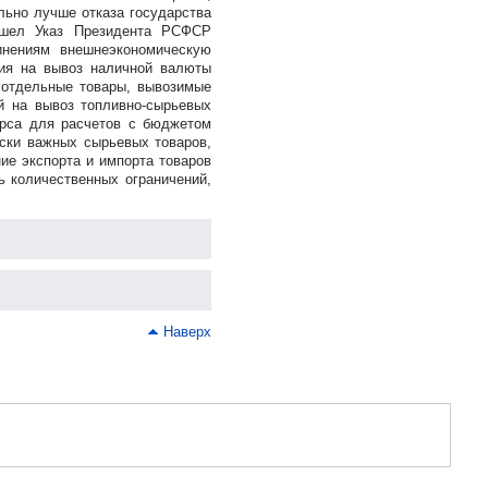
льно лучше отказа государства
ышел Указ Президента РСФСР
инениям внешнеэкономическую
ния на вывоз наличной валюты
 отдельные товары, вывозимые
ий на вывоз
топливно-сырьевых
урса для расчетов с бюджетом
ески важных сырьевых товаров,
ие экспорта и импорта товаров
ь количественных ограничений,
Наверх