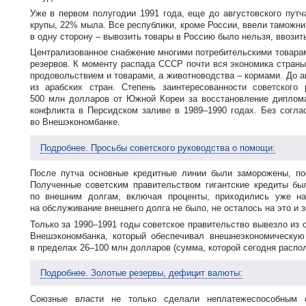
Уже в первом полугодии 1991 года, еще до августовского пут
крупы, 22% мыла. Все республики, кроме России, ввели таможни 
в одну сторону – вывозить товары в Россию было нельзя, ввозит
Централизованное снабжение многими потребительскими товарам
резервов. К моменту распада СССР почти вся экономика страны
продовольствием и товарами, а животноводства – кормами. До а
из арабских стран. Степень заинтересованности советского
500 млн долларов от Южной Кореи за восстановление диплома
конфликта в Персидском заливе в 1989–1990 годах. Без согла
во Внешэкономбанке.
Подробнее. Просьбы советского руководства о помощи:
После путча основные кредитные линии были заморожены, пост
Полученные советским правительством гигантские кредиты бы
по внешним долгам, включая проценты, приходились уже на
на обслуживание внешнего долга не было, не осталось на это и 
Только за 1990–1991 годы советское правительство вывезло из с
Внешэкономбанка, который обеспечивал внешнеэкономическую
в пределах 26–100 млн долларов (сумма, которой сегодня распо
Подробнее. Золотые резервы, дефицит валюты:
Союзные власти не только сделали неплатежеспособным с