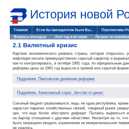
История новой Р
Главная
Если бы президентом были Вы...
Перспективы Р
Вопросы молодых
Этот год в истории
Лучшее по новейше
2.1 Валютный кризис
Картина экономического развала страны, которая открылась 
инфляция носила преимущественно скрытый характер и выражала
как-то
контролировать, в октябре 1991 года, по официальным данн
реформы цены за 1991 год выросли в прямой или скрытой форме в
Подробнее. Павловская денежная реформа:
Подробнее. Ажиотажный спрос, бегство от денег:
Союзный бюджет разваливался, ведь ни одна республика, кроме
нарастал паралич хозяйственных связей, товарный рынок умир
цен, что еще более обостряло дефицит. Пытаясь вырваться и
на бартер отношения с другими областями. Несмотря на то, ч
было запрещено вводить ограничения на межрегиональное переме
не удалось.