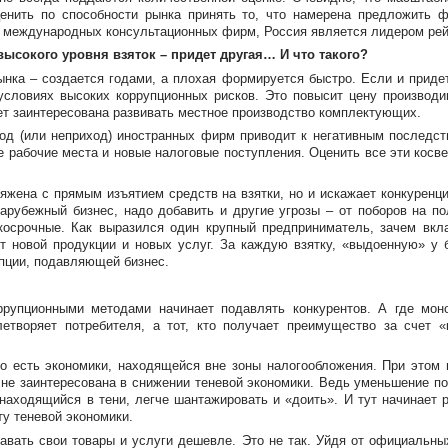
ценить по способности рынка принять то, что намерена предложить ф
м международных консультационных фирм, Россия является лидером рейт
ысокого уровня взяток – придет другая… И что такого?
ынка – создается годами, а плохая формируется быстро. Если и приде
условиях высоких коррупционных рисков. Это повысит цену производ
дет заинтересована развивать местное производство комплектующих.
од (или неприход) иностранных фирм приводит к негативным последст
 рабочие места и новые налоговые поступления. Оценить все эти косв
ряжена с прямым изъятием средств на взятки, но и искажает конкуренц
арубежный бизнес, надо добавить и другие угрозы – от поборов на пол
ткосрочные. Как выразился один крупный предприниматель, зачем вкл
ет новой продукции и новых услуг. За каждую взятку, «выдоенную» у 
упции, подавляющей бизнес.
ррупционными методами начинает подавлять конкурентов. А где моно
летворяет потребителя, а тот, кто получает преимущество за счет 
то есть экономики, находящейся вне зоны налогообложения. При этом 
, не заинтересована в снижении теневой экономики. Ведь уменьшение 
находящийся в тени, легче шантажировать и «доить». И тут начинает 
ту теневой экономики.
давать свои товары и услуги дешевле. Это не так. Уйдя от официальны