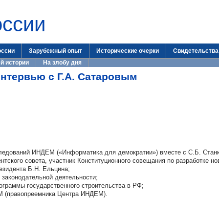
оссии
оссии
Зарубежный опыт
Исторические очерки
Свидетельства
й истории
На злобу дня
Интервью с Г.А. Сатаровым
следований ИНДЕМ («Информатика для демократии») вместе с С.Б. Стан
нтского совета, участник Конституционного совещания по разработке но
езидента Б.Н. Ельцина;
и законодательной деятельности;
рограммы государственного строительства в РФ;
М (правопреемника Центра ИНДЕМ).