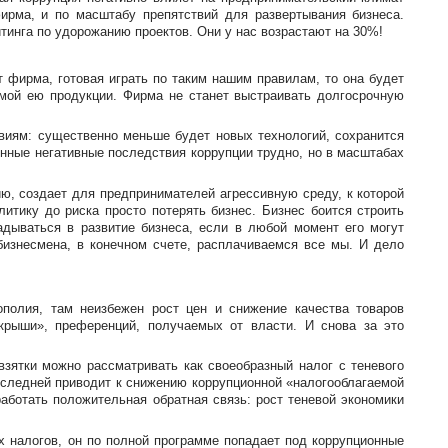
ирма, и по масштабу препятствий для развертывания бизнеса.
инга по удорожанию проектов. Они у нас возрастают на 30%!
т фирма, готовая играть по таким нашим правилам, то она будет
имой ею продукции. Фирма не станет выстраивать долгосрочную
виям: существенно меньше будет новых технологий, сохранится
енные негативные последствия коррупции трудно, но в масштабах
ию, создает для предпринимателей агрессивную среду, к которой
итику до риска просто потерять бизнес. Бизнес боится строить
адываться в развитие бизнеса, если в любой момент его могут
бизнесмена, в конечном счете, расплачиваемся все мы. И дело
полия, там неизбежен рост цен и снижение качества товаров
«крыши», преференций, получаемых от власти. И снова за это
взятки можно рассматривать как своеобразный налог с теневого
последней приводит к снижению коррупционной «налогооблагаемой
работать положительная обратная связь: рост теневой экономики
х налогов, он по полной программе попадает под коррупционные