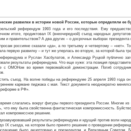
ические развилки в истории новой России, которые определяли ее 
рельский референдум 1993 года и его последствия. Ему предшество
ечном итоге, продиктовал IX (внеочередной) съезд народных депутато
им и правительством? А два других – о досрочных выборах президента 
росам россияне сказали «да», а по третьему и четвертому – «нет». То
ала первую развилку – и тут же уперлась во вторую, за которой была тра
референдума и Руслан Хасбулатов, и Александр Руцкой публично заго
овали результаты референдума. Что еще хуже: эта позиция представите
ие с ОМОНом во время первомайской демонстрации. Погиб сотрудни
ов.
стить съезд. На волне победы на референдуме 25 апреля 1993 года он
утреннем кармане пиджака с мая. Текст документа неоднократно менялся
 реформе в РФ».
время слагались вокруг фигуры первого президента России. Многие из
, что ему была свойственна фантастическая компромиссность. Буйствов
скал компромиссное решение.
ак дезавуировавший результаты референдума и идущий против воли народ
до IX съезда, на котором было принято решение о проведении референд
оглашение было акцептовано и президентом, и Верховным Советом. Б