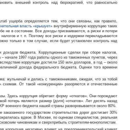
новить внешний контроль над бюрократией, что равносильно
аб ущерба определяется тем, что они связаны, как правило,
нительная власть «крышует»
внутрифирменную коррупцию таких
бе не в состоянии. Все доходы присваиваются, а риски и потери
е налогов
и т. п.
Поэтому все риски и издержки перекладываются
ожно только в том случае, если будет установлен контроль над
и доходов бюджета. Коррупционные сделки при сборе налогов,
 – начале 1997 года работы одного из таможенных пунктов, через
следствие коррупции достигли 150 млн долларов, в год – около
величиной дохода федерального бюджета. Оценки того времени
ма: жульничай и делись с таможенниками, ожидая, что за тобой
» схемам. От такой «конкуренции» разоряются и отечественные
азы. Здесь коррупция обретает форму «откатов». Они порождают
кой потерь является размер (доля) «откатов». Лет десять назад
ИОКР военного бюджета нашей страны разворовывается около 80%.
 заказанного государством строительства дорог достигает 30%
ократилась вдвое. В Москве, по оценкам специалистов, реальная
московским чиновникам и сверхприбыль
строителям-монополистам
.
ая коррупция негативно влияет на предпринимательский климат