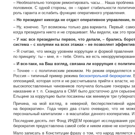
– Необязательно топором ремонтировать часы… Наша проблема не
половинок. С одной стороны, он – гарант стабильности политиче
роль гаранта и ослабить функцию оперативного управления.
– Но президент никогда не отдаст оперативное управление, п
– Ну, конечно. Тут возможны только два варианта. Первый: сам
когда президента никто и не спрашивает. Мы видели, как это прои
– У нас все президенты первое, что делали, – брались боро
система – с холуями на всех этажах – не позволяет эффекти
– Я считаю, что между уровнем коррупции и формой правления 
по принципу: ты – мне, я – тебе. Опять же есть некоррумпиров
– И
все-таки
, на Ваш взгляд, связана ли коррупция с полити
– Точнее – с политическим режимом. Но режим определяется н
Россия – типичный пример режима
бесконтрольной бюрократии
. 
оппозицией, которая хотя и не рассчитывала прийти к власти, н
высокопоставленных чиновников получила большие гонорары за
наказание
и т. п.
Скандала в СМИ было достаточно для серьезней
Ельцине за коррупцию были посажены как минимум три губернато
Причина, на мой взгляд, в неверной, бесперспективной иде
на бюрократию». Года через два стало очевидно, что не мож
персональный капитализм – в масштабах дачного кооператива. И 
Последние десять лет Фонд ИНДЕМ проводит исследования уров
бюрократия предоставлена самой себе и никем извне не контролир
Мало записать в Конституции фразу о том, что народ является 