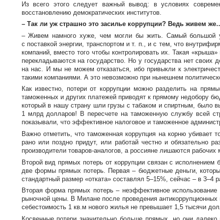
Из всего этого следует важный вывод: в условиях совреме
восстановлению демократических институтов.
– Так ли уж страшно это засилье коррупции? Ведь живем же
– Живем намного хуже, чем могли бы жить. Самый большой у
с поставкой энергии, транспортом
и т. п.
, и с тем, что внутрифи
компаний, вместо того чтобы контролировать их. Такая «крыша»
перекладываются на государство. Но у государства нет своих 
на нас. И мы не можем отказаться, ибо привыкли к электричес
такими компаниями. А это невозможно при нынешнем политическ
Как известно, потери от коррупции можно разделить на прям
таможенных и других платежей приводят к прямому недобору бюдж
который в нашу страну шли грузы с табаком и спиртным, было 
1 млрд долларов! В пересчете на таможенную службу всей ст
показывали, что эффективное налоговое и таможенное админист
Важно отметить, что таможенная коррупция на корню убивает т
рано или поздно придут, или работай честно и обязательно р
производители
товаров-аналогов
, а россияне лишаются рабочих 
Второй вид прямых потерь от коррупции связан с исполнением 
две формы прямых потерь. Первая – бюджетные деньги, которые 
стандартный размер «отката» составлял 5–15%, сейчас – в 3–4 
Вторая форма прямых потерь – неэффективное использование с
рыночной цены. В Милане после проведения антикоррупционных м
себестоимость 1 кв.м нового жилья не превышает 1,5 тысячи дол
Косвенные потери значительно больше прямых, но они далеко 