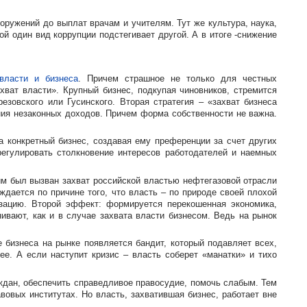
оружений до выплат врачам и учителям. Тут же культура, наука,
й один вид коррупции подстегивает другой. А в итоге -снижение
власти и бизнеса
. Причем страшное не только для честных
хват власти». Крупный бизнес, подкупая чиновников, стремится
зовского или Гусинского. Вторая стратегия – «захват бизнеса
ния незаконных доходов. Причем форма собственности не важна.
а конкретный бизнес, создавая ему преференции за счет других
регулировать столкновение интересов работодателей и наемных
им был вызван захват российской властью нефтегазовой отрасли
ждается по причине того, что власть – по природе своей плохой
зацию. Второй эффект: формируется перекошенная экономика,
ивают, как и в случае захвата власти бизнесом. Ведь на рынок
 бизнеса на рынке появляется бандит, который подавляет всех,
ее. А если наступит кризис – власть соберет «манатки» и тихо
аждан, обеспечить справедливое правосудие, помочь слабым. Тем
овых институтах. Но власть, захватившая бизнес, работает вне