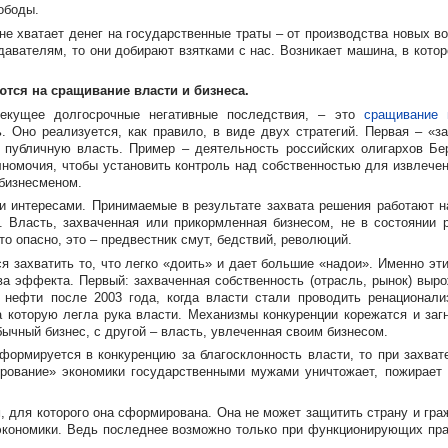
вободы.
е хватает денег на государственные траты – от производства новых во
вателям, то они добирают взятками с нас. Возникает машина, в которо
тся на сращивание власти и бизнеса.
лекущее долгосрочные негативные последствия, – это
сращивание 
. Оно реализуется, как правило, в виде двух стратегий. Первая – «за
 публичную власть. Пример – деятельность российских олигархов Бере
номочия, чтобы установить контроль над собственностью для извлече
бизнесменом.
и интересами. Принимаемые в результате захвата решения работают н
и. Власть, захваченная или прикормленная бизнесом, не в состоянии 
о опасно, это – предвестник смут, бедствий, революций.
я захватить то, что легко «доить» и дает большие «надои». Именно эт
а эффекта. Первый: захваченная собственность (отрасль, рынок) выро
нефти после 2003 года, когда власти стали проводить ренационали
 которую легла рука власти. Механизмы конкуренции корежатся и загн
ычный бизнес, с другой – власть, увлеченная своим бизнесом.
формируется в конкуренцию за благосклонность власти, то при захвате
ирование» экономики государственными мужами уничтожает, пожирает 
м, для которого она сформирована. Она не может защитить страну и гр
кономики. Ведь последнее возможно только при функционирующих прав