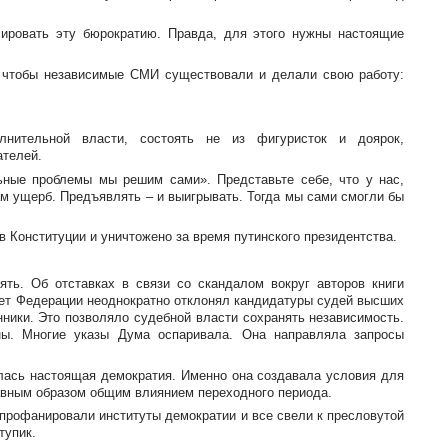
лировать эту бюрократию. Правда, для этого нужны настоящие
 чтобы независимые СМИ существовали и делали свою работу:
нительной власти, состоять не из фигуристок и доярок,
ателей.
ьные проблемы мы решим сами». Представьте себе, что у нас,
ам ущерб. Предъявлять – и выигрывать. Тогда мы сами смогли бы
 Конституции и уничтожено за время путинского президентства.
ть. Об отставках в связи со скандалом вокруг авторов книги
вет Федерации неоднократно отклонял кандидатуры судей высших
ники. Это позволяло судебной власти сохранять независимость.
ны. Многие указы Дума оспаривала. Она направляла запросы
алась настоящая демократия. Именно она создавала условия для
авным образом общим влиянием переходного периода.
профанировали институты демократии и все свели к пресловутой
тупик.