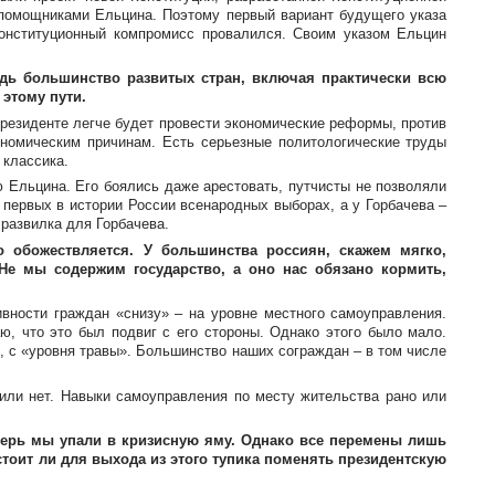
 помощниками Ельцина. Поэтому первый вариант будущего указа
Конституционный компромисс провалился. Своим указом Ельцин
едь большинство развитых стран, включая практически всю
этому пути.
президенте легче будет провести экономические реформы, против
ономическим причинам. Есть серьезные политологические труды
 классика.
ю Ельцина. Его боялись даже арестовать, путчисты не позволяли
 первых в истории России всенародных выборах, а у Горбачева –
 развилка для Горбачева.
о обожествляется. У большинства россиян, скажем мягко,
Не мы содержим государство, а оно нас обязано кормить,
ивности граждан «снизу» – на уровне местного самоуправления.
ю, что это был подвиг с его стороны. Однако этого было мало.
е, с «уровня травы». Большинство наших сограждан – в том числе
или нет. Навыки самоуправления по месту жительства рано или
Теперь мы упали в кризисную яму. Однако все перемены лишь
стоит ли для выхода из этого тупика поменять президентскую