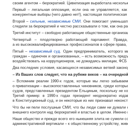
своим агентом – бюрократией. Цивилизация выработала несколько
Первый – легальная оппозиция, если она не управляется, ка
конкурентные выборы (чего давно нет!), настоящая политическая
Второй –
сильные, независимые СМИ
. Они помогают уменьшат
следили за бюрократией и честно рассказывали о том, как она ра
Третий институт – свободно работающие общественные организац
Четвертый – плодотворно работающий парламент. Правда
а из высококвалифицированных профессионалов в сфере права, э
Пятый –
независимый суд
. Один предприниматель, которого м
граждан – одиночек и организованных, – есть возможность пред
воздействовать на коррупционеров, не дожидаясь милиции, ФСБ 
Два последних условия, касающихся независимых ветвей законод
– Из Ваших слов следует, что на рубеже веков – на очередно
– Вспомним реалии
1990-х
годов, которые мы легко забываем,
о приватизации – высокопоставленных чиновников, среди котор
судов, представленных президентом Ельциным, поскольку не хо
Третий пример: в
1990-х
годах президент неоднократно изда
в Конституционный суд, и он некоторые из них признавал неконс
Что бы ни пели послушные СМИ, что бы люди сами ни думали 
внешнего контроля над бюрократией и властью в целом. Именно
Наше общество и прежде всего его нынешняя элита не сумели с
административной вертикали – к общественному устройству, жив