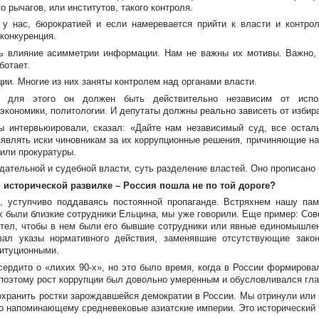
 рычагов, или институтов, такого контроля.
к у нас, бюрократией и если намеревается прийти к власти и контро
 конкуренция.
ь влияние асимметрии информации. Нам не важны их мотивы. Важно,
ботает.
ии. Многие из них заняты контролем над органами власти.
, для этого он должен быть действительно независим от испол
кономики, политологии. И депутаты должны реально зависеть от избир
ы интервьюировали, сказал: «Дайте нам независимый суд, все остал
ъявлять иски чиновникам за их коррупционные решения, причиняющие н
или прокуратуры.
ательной и судебной власти, суть разделение властей. Оно прописано в
й исторической развилке – Россия пошла не по той дороге?
 уступчиво поддаваясь постоянной пропаганде. Встряхнем нашу памя
ых были близкие сотрудники Ельцина, мы уже говорили. Еще пример: Со
тел, чтобы в нем были его бывшие сотрудники или явные единомышлен
вал указы нормативного действия, заменявшие отсутствующие зако
титуционными.
сердито о «лихих
90-х
», но это было время, когда в России формиров
 поэтому рост коррупции был довольно умеренным и обусловливался гл
охранить ростки зарождавшейся демократии в России. Мы отринули или 
о напоминающему средневековые азиатские империи. Это исторический 