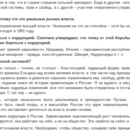
 в том, что в стране слишком сильный президент. Беда в другом: сил
ской системы, прав и свобод, а с другой – участник оперативного управ
отому что это реальные рычаги власти.
оограничение высшей власти. Нынешняя на это не способна – хотя бы
из
сходит в 1991 году.
ться с коррупцией. Скептики утверждают, что толку от этой борьб
вно бороться с коррупцией.
нет прямой зависимости. Например, Италия – парламентская республика
анные монархии – правда, конституционные: Швеция, Нидерланды
и т. п.
ческой системой?
е только – точнее, не столько – Конституцией, задающей форму правл
Во времена Ельцина над всеми ветвями власти, в том числе над прези
о шумела громко и довольно серьезно ограничивала ему свободу действий
 издание книги об истории приватизации в России. Я не вдаюсь в обс
ших кадровых изменений, все эти чиновники были отправлены в отста
ра. С тех пор – ни одного…
е, которая изначально была реализована в президентство Путина:
ет быть такой опоры, и в масштабах России эта идея нереализуема.
это заставляет цепляться за власть всеми силами.
ня коррупции в России. Зафиксирован ошеломляющий рост чиновничьего
уется, она работает на себя, а не на общество. Эта «работа на себя» и
источником власти. Необходимо, чтобы общество, сознавая себя принц