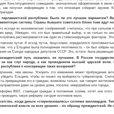
 идея Конституционного совещания, окончательно оформленная в июне
го, как получил информацию о том, что оппозиция собирает оружие. 
трагедия.
не парламентской республики. Было ли это лучшим вариантом? В
ентскую систему. Страны бывшего советского блока тоже идут по 
го исходя из экономических соображений: считалось, что при сильном 
во вред. Убежден, что это был правильный выбор, и не только по эк
еспублика рассматривается как один из стабилизирующих факторов. Это
товском путче. А исход путча, безусловно, определялся легитимность
том, что у Ельцина была полноценная легитимность – он был избран на
вания на Съезде народных депутатов СССР. Это, кстати, была решающая
президентский путь оказались не лучшими. В России государств
не как слуг народа, а как проводников высшей царской воли. 
 республики к консервации таких воззрений?
дленнее, чем законы. Ускорить это изменение может пробуждение акт
 убедить Ельцина, чтобы он пошел на выборность губернаторов. Счита
ть превращение его в граждан, возможны только, как говорят англичан
оуправления даже на уровне дома, поселка, микрорайона или города.
еформа ЖКХ, ставящая граждан в положение хозяев, хотят они этого 
о проводить такую реформу сегодня охотников мало.
богатство, когда деньги «стерилизовались» сотнями миллиардов. 
мической власти на всех уровнях – по образцу президентской. Не 