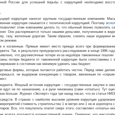
нной России для успешной борьбы с коррупцией необходимо восста
…
щерб коррупция наносит крупным государственным компаниям. Масшт
рменная коррупция смыкается с политической коррупцией. Поэтому
испол
 позволяет этим компаниям делать то, что обычный бизнес позволить се
денег. Оно распоряжается только нашими деньгами, полученными в вид
тву, газу, железным дорогам. Таким образом, снизить наши издержки м
ом режиме.
ые и косвенные. Прямые имеют место прежде всего при формировани
ета. Так, в результате прокурорского расследования в конце 1996 года
выявлено, что двухмесячные потери
из-за
недобора таможенных пошлин в
раны потери бюджета от таможенной коррупции были сопоставимы с 
рирование в состоянии как минимум удвоить наш бюджет.
орговые фирмы, которые пытаются работать честно. Перед ними дилем
азоришься, не выдержав конкуренции с товаром, ввезенным по «серым
мест.
бюджета. Мощный источник коррупции – государственные закупки и зак
идут не по назначению, а в руки чиновника (сами «откаты»). Тут оцен
раза больше. Журнал «Эксперт» года три назад писал, что из статьи Н
редств. В странах с наиболее высоким уровнем коррупции удорожание
ероприятий стоимость строительства 1 м метро или 1 кв.м аэропорта с
ларов. Все, что покупатель платит сверх этого, составляют «откаты» 
не всегда поддаются количественной оценке. Очевидно, что масштабн