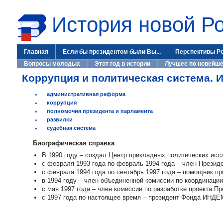
История новой Р
Главная
Если бы президентом были Вы...
Перспективы Р
Вопросы молодых
Этот год в истории
Лучшее по новейше
Коррупция и политическая система. 
административная реформа
коррупция
полномочия президента и парламента
развилки
судебная система
Биографическая справка
В 1990 году – создал Центр прикладных политических ис
с февраля 1993 года по февраль 1994 года – член Президе
с февраля 1994 года по сентябрь 1997 года – помощник пр
в 1994 году – член объединенной комиссии по координаци
с мая 1997 года – член комиссии по разработке проекта П
с 1997 года по настоящее время – президент Фонда ИНДЕ