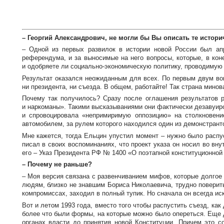
– Георгий Александрович, не могли бы Вы описать те истор
– Одной из первых развилок в истории новой России был ап
референдума, и за выносимые на него вопросы, которые, в кон
и одобряете ли
социально-экономическую
политику, проводимую 
Результат оказался неожиданным для всех. По первым двум воп
ни президента, ни съезда. В общем, работайте! Так страна минов
Почему так получилось? Сразу после оглашения результатов 
и наркоманы». Такими высказываниями они фактически дезавуир
и спровоцировала «непримиримую оппозицию» на столкновен
автомобилем, за рулем которого находился один из демонстрант
Мне кажется, тогда Ельцин упустил момент – нужно было распу
писал в своих воспоминаниях, что проект указа он носил во вн
его – Указ Президента РФ № 1400 «О поэтапной конституционной
– Почему не раньше?
– Моя версия связана с развенчиванием мифов, которые долгое 
людям, близко не знавшим Бориса Николаевича, трудно поверить
компромиссах, заходил в полный тупик. Но сначала он всегда и
Вот и летом 1993 года, вместо того чтобы распустить съезд, к
более что были формы, на которые можно было опереться. Еще 
органах власти до принятия новой Конституции. Причем это с