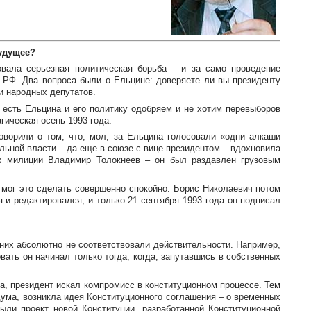
будущее?
вала серьезная политическая борьба – и за само проведение
в РФ. Два вопроса были о Ельцине: доверяете ли вы президенту
и народных депутатов.
 есть Ельцина и его политику одобряем и не хотим перевыборов
гическая осень 1993 года.
ворили о том, что, мол, за Ельцина голосовали «одни алкаши
льной власти – да еще в союзе с
вице-президентом
– вдохновила
к милиции Владимир Толокнеев – он был раздавлен грузовым
 мог это сделать совершенно спокойно. Борис Николаевич потом
 и редактировался, и только 21 сентября 1993 года он подписал
 них абсолютно не соответствовали действительности. Например,
ать он начинал только тогда, когда, запутавшись в собственных
а, президент искал компромисс в конституционном процессе. Тем
ума, возникла идея Конституционного соглашения – о временных
ыли проект новой Конституции, разработанной Конституционной