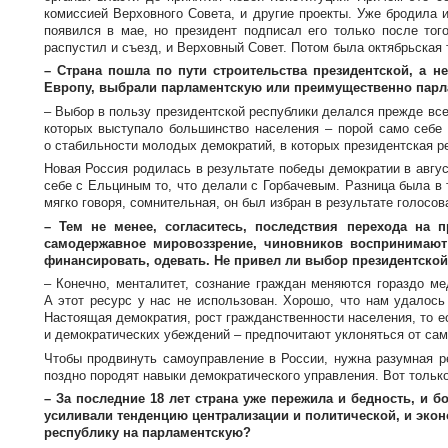
комиссией Верховного Совета, и другие проекты. Уже бродила
появился в мае, но президент подписал его только после то
распустил и съезд, и Верховный Совет. Потом была октябрьская 
– Страна пошла по пути строительства президентской, а 
Европу, выбрали парламентскую или преимущественно парлам
– Выбор в пользу президентской республики делался прежде все
которых выступало большинство населения – порой само себе 
о стабильности молодых демократий, в которых президентская р
Новая Россия родилась в результате победы демократии в авгус
себе с Ельциным то, что делали с Горбачевым. Разница была в 
мягко говоря, сомнительная, он был избран в результате голосо
– Тем не менее, согласитесь, последствия перехода на 
самодержавное мировоззрение, чиновников воспринимают 
финансировать, одевать. Не привел ли выбор президентской
– Конечно, менталитет, сознание граждан меняются гораздо ме
А этот ресурс у нас не использован. Хорошо, что нам удалось
Настоящая демократия, рост гражданственности населения, то ес
и демократических убеждений – предпочитают уклоняться от сам
Чтобы продвинуть самоуправление в России, нужна разумная р
поздно породят навыки демократического управления. Вот тольк
– За последние 18 лет страна уже пережила и бедность, и 
усиливали тенденцию централизации и политической, и эконо
республику на парламентскую?