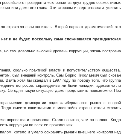
а российского президента «склеена» из двух трудно совместимых
ления или даже его глава. Эти стороны и надо развести: усилить
-за
страха за свои капиталы. Второй вариант драматический: это
ы нет и не будет, поскольку сама сложившаяся президентская
, но там довольно высокий уровень коррупции, жизнь построена
ения, сколько практикой власти и попустительством общества.
дентом, был внешний контроль. Сам Борис Николаевич был скован
. Взять хотя бы скандал в 1997 году по поводу того, что группа
уждение вопросов, справедливы ли были нападки, адекватно ли
вку. Сегодня такую ситуацию даже представить невозможно. При
 ограничение демократии ради «либерального рывка с опорой
 Тогда вместо капитализма в масштабах страны стали строить
 воровства и произвола. Стало понятно, чем он вызван. Когда
 есть коррупция во всех ее проявлениях.
ипалом, хотело и умело сохранять рычаги внешнего контроля над