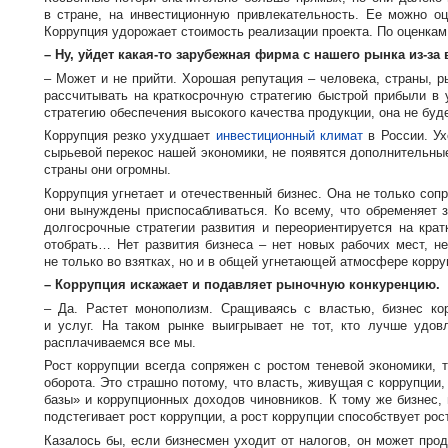
в стране, на инвестиционную привлекательность. Ее можно о
Коррупция удорожает стоимость реализации проекта. По оценка
– Ну, уйдет
какая-то
зарубежная фирма с нашего рынка
из-за
в
– Может и не прийти. Хорошая репутация – человека, страны, р
рассчитывать на краткосрочную стратегию быстрой прибыли в 
стратегию обеспечения высокого качества продукции, она не бу
Коррупция резко ухудшает
инвестиционный климат
в России. Ух
сырьевой перекос нашей экономики, не появятся дополнительные
страны они огромны.
Коррупция угнетает и отечественный бизнес. Она не только соп
они вынуждены приспосабливаться. Ко всему, что обременяет з
долгосрочные стратегии развития и переориентируется на кра
отобрать… Нет развития бизнеса – нет новых рабочих мест, н
не только во взятках, но и в общей угнетающей атмосфере корр
– Коррупция искажает и подавляет рыночную конкуренцию.
– Да. Растет монополизм. Сращиваясь с властью, бизнес ко
и услуг. На таком рынке выигрывает не тот, кто лучше удов
расплачиваемся все мы.
Рост коррупции всегда сопряжен с ростом теневой экономики, 
оборота. Это страшно потому, что власть, живущая с коррупции
базы» и коррупционных доходов чиновников. К тому же бизнес, 
подстегивает рост коррупции, а рост коррупции способствует рос
Казалось бы, если бизнесмен уходит от налогов, он может про