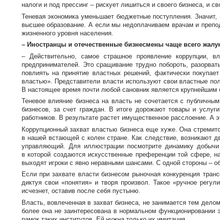
налоги и под прессинг – рискует лишиться и своего бизнеса, и с
Теневая экономика уменьшает бюджетные поступления. Значит, н
высшее образование. А если мы недоплачиваем врачам и препода
жизненного уровня населения.
– Иностранцы и отечественные бизнесмены чаще всего жалую
– Действительно, самое страшное проявление коррупции, в
предпринимателей. Это сращивание трудно побороть, разорвать
повлиять на принятие властных решений, фактически покупает
властью». Представители власти используют свои властные пол
В настоящее время почти любой сановник является крупнейшим 
Теневое влияние бизнеса на власть не сочетается с публичным
бизнесов, за счет граждан. В итоге дорожают товары и услуг
работников. В результате растет имущественное расслоение. А эт
Коррупционный захват властью бизнеса еще хуже. Она стремитс
в нашей встающей с колен стране. Как следствие, возникают дв
управляющий. Для иллюстрации посмотрите динамику добычи 
в которой создаются искусственные преференции той сфере, на
выходят игроки с явно неравными шансами. С одной стороны – об
Если при захвате власти бизнесом рыночная конкуренция транс
диктуя свои «понятия» и творя произвол. Такое «ручное регул
исчезнет, оставив после себя пустыню.
Власть, вовлеченная в захват бизнеса, не занимается тем дело
более она не заинтересована в нормальном функционировании э
рамок таких институтов. Ей нужна только их имитация.