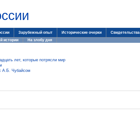
оссии
оссии
Зарубежный опыт
Исторические очерки
Свидетельства
й истории
На злобу дня
дцать лет, которые потрясли мир
и
с А.Б. Чубайсом