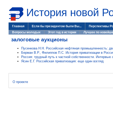
История новой Р
Главная
Если бы президентом были Вы...
Перспективы Р
Вопросы молодых
Этот год в истории
Лучшее по новейше
залоговые аукционы
Пусенкова Н.Н. Российская нефтяная промышленность: два
Берман В.Р., Филиппов П.С. История приватизации в Росси
Россия: трудный путь к частной собственности. Интервью 
Ясин Е.Г. Российская приватизация: еще один взгляд
О проекте