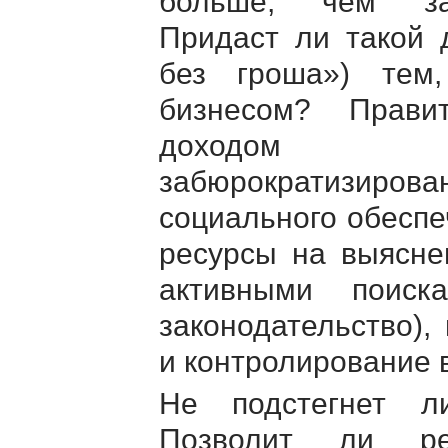
больше, чем за
Придаст ли такой 
без гроша») тем
бизнесом? Прави
доходом за
забюрократизир
социального обеспе
ресурсы на выясне
активными поиск
законодательство),
и контролирование 
Не подстегнет л
Позволит ли ре