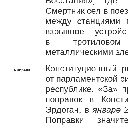
Восстания», где
Смертник сел в поез
между станциями 
взрывное устрой
в тротиловом 
металлическими эл
Конституционный р
16 апреля
от парламентской с
республике. «За» п
поправок в Конст
Эрдоган, в
январе 
Поправки значит