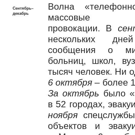
Волна «телефонн
Сентябрь–
декабрь
массовы
провокации. В
сен
нескольких дне
сообщения о мин
больниц, школ, ву
тысяч человек. Ни 
6 октября
– более 1
За октябрь
было «з
в 52 городах, эвак
ноября
спецслужбы
объектов и эваку