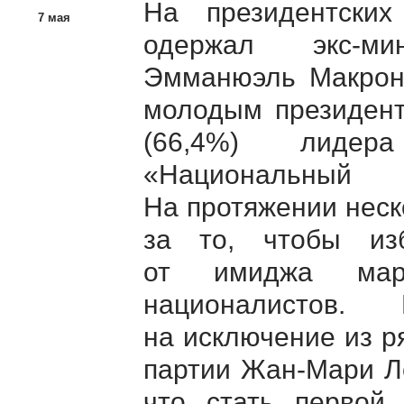
На президентски
7 мая
одержал
экс-ми
Эмманюэль Макрон 
молодым президент
(66,4%) лидера
«Национальны
На протяжении неск
за то, чтобы из
от имиджа марг
националистов
на исключение из р
партии
Жан-Мари
Ле
что стать перво