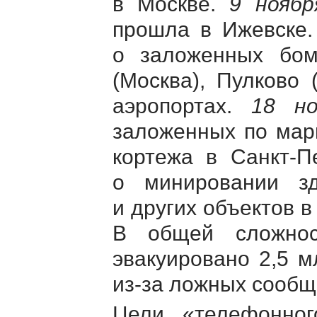
в Москве.
9 ноябр
прошла в Ижевске
о заложенных бом
(Москва), Пулково 
аэропортах.
18 но
заложенных по мар
кортежа в
Санкт-П
о минировании з
и других объектов в
В общей сложн
эвакуировано 2,5 м
из-за
ложных сообще
Цели «телефонног