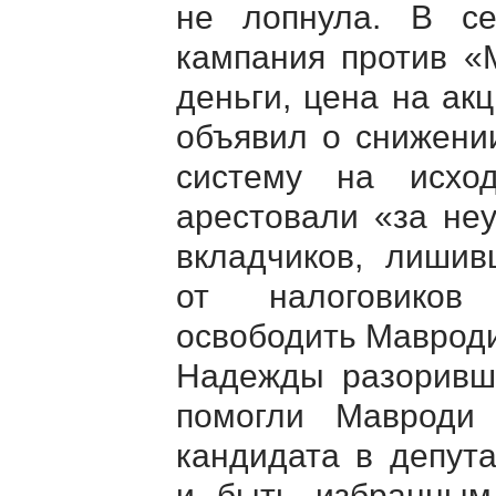
не лопнула. В с
кампания против «
деньги, цена на ак
объявил о снижении
систему на исхо
арестовали «за не
вкладчиков, лишив
от налоговиков 
освободить Мавроди
Надежды разоривши
помогли Мавроди 
кандидата в депут
и быть избранным