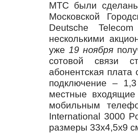
МТС были сдела
Московской Город
Deutsсhe Teleco
несколькими акци
уже
19 ноября
полу
сотовой связи 
абонентская плата 
подключение – 1,3
местные входящие 
мобильным телеф
International 3000 P
размеры 33х4,5х9 см