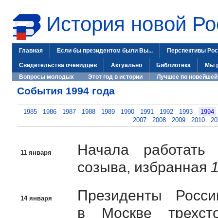
История новой Ро
Главная
Если бы президентом были Вы...
Перспективы Рос
Свидетельства очевидцев
Актуально
Библиотека
Мы 
Вопросы молодых
Этот год в истории
Лучшее по новейшей
События 1994 года
1985
1986
1987
1988
1989
1990
1991
1992
1993
1994
2007
2008
2009
2010
20
Начала работать 
11 января
созыва, избранная
1
Президенты Росс
14 января
в Москве трехст