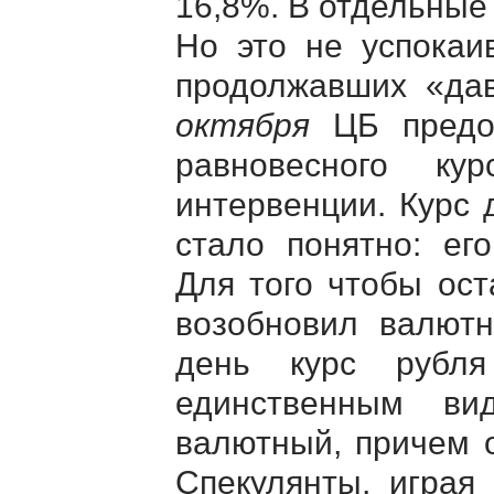
16,8%. В отдельные
Но это не успокаи
продолжавших «дав
октября
ЦБ предос
равновесного ку
интервенции. Курс 
стало понятно: ег
Для того чтобы ост
возобновил валют
день курс рубл
единственным в
валютный, причем 
Спекулянты, играя