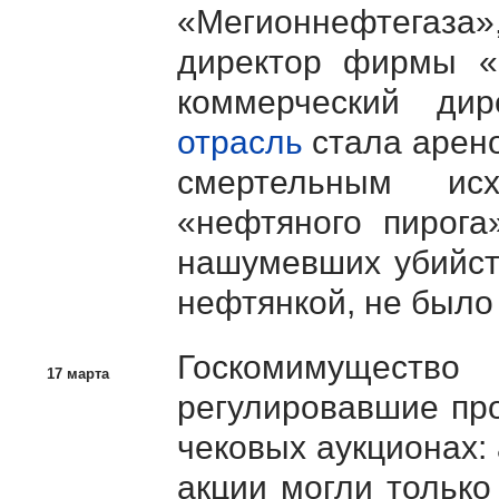
«Мегионнефтегаз
директор фирмы «
коммерческий д
отрасль
стала арено
смертельным ис
«нефтяного пирога
нашумевших убийст
нефтянкой, не было
Госкомимущество
17 марта
регулировавшие пр
чековых аукционах:
акции могли только