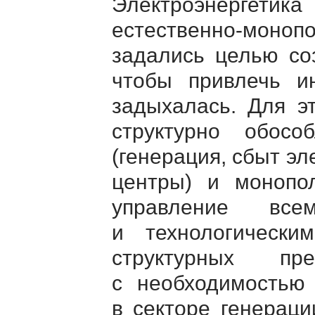
Электроэнергет
естественно-моно
задались целью соз
чтобы привлечь ин
задыхалась. Для э
структурно обосо
(генерация, сбыт э
центры) и монопол
управление все
и технологическ
структурных п
с необходимостью 
в секторе генераци