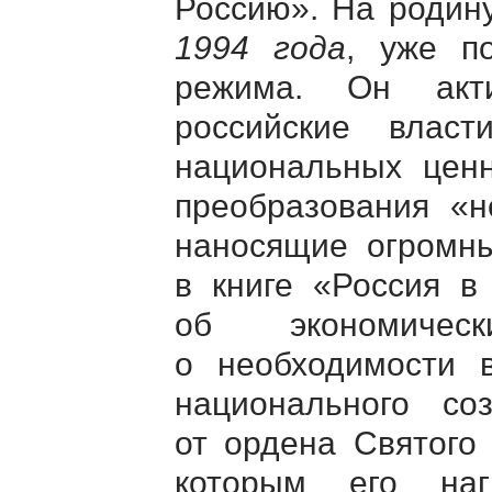
Россию». На родин
1994 года
, уже п
режима. Он акт
российские влас
национальных ценн
преобразования «н
наносящие огромн
в книге «Россия в
об экономичес
о необходимости в
национального со
от ордена Святого
которым его наг