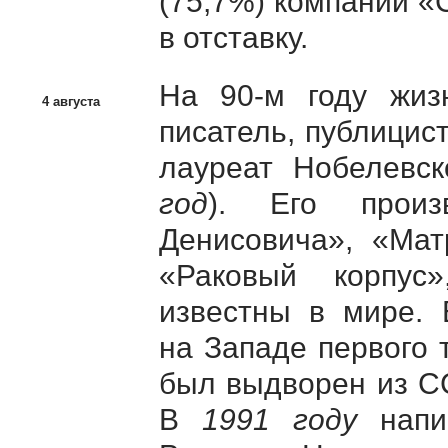
(75,7%) компании «
в отставку.
На 90-м году жиз
4 августа
писатель, публицис
лауреат Нобелевск
год
). Его прои
Денисовича», «Мат
«Раковый корпус
известны в мире.
на Западе первого 
был выдворен из С
В
1991 году
напис