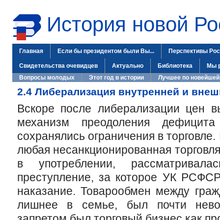
История новой Ро
Главная
Если бы президентом были Вы...
Перспективы Рос
Свидетельства очевидцев
Актуально
Библиотека
Мы 
Вопросы молодых
Этот год в истории
Лучшее по новейшей
2.4 Либерализация внутренней и внеш
Вскоре после либерализации цен в
механизм преодоления дефицита 
сохранялись ограничения в торговле.
любая несанкционированная торговл
в употреблении, рассматривал
преступление, за которое УК РСФСР
наказание. Товарообмен между гра
лишнее в семье, был почти нево
запретом был торговый бизнес как п