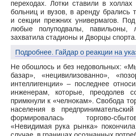
переходах. Лотки ставили в холлах 
больниц и вузов, в аренду брались 
и секции прежних универмагов. По
любые полуподвалы, павильоны, л
захватила стадионы и Дворцы спорта
Подробнее. Гайдар о реакции на указ
Не обошлось и без недовольных: «Мы
базар», «нецивилизованно», «поз
интеллигенции» – последнее относи
инженерам, которые, преодолев с
примкнули к «челнокам». Свобода то
населения в предпринимательский
формировалась
торгово-сбыто
«Невидимая рука рынка» покончила
случае, в границах осознанных потре