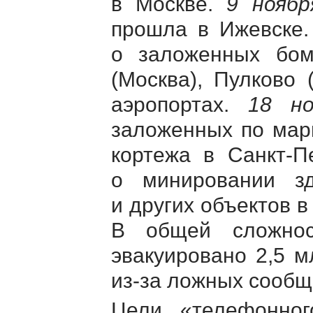
в Москве.
9 ноябр
прошла в Ижевске
о заложенных бом
(Москва), Пулково 
аэропортах.
18 но
заложенных по мар
кортежа в
Санкт-П
о минировании з
и других объектов в
В общей сложн
эвакуировано 2,5 м
из-за
ложных сообще
Цели «телефонног