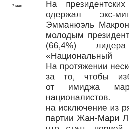
На президентски
7 мая
одержал
экс-ми
Эмманюэль Макрон 
молодым президент
(66,4%) лидера
«Национальны
На протяжении неск
за то, чтобы из
от имиджа марг
националистов
на исключение из р
партии
Жан-Мари
Ле
что стать перво