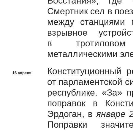
Восстания», где
Смертник сел в поез
между станциями 
взрывное устрой
в тротиловом 
металлическими эл
Конституционный р
16 апреля
от парламентской с
республике. «За» п
поправок в Конст
Эрдоган, в
январе 
Поправки значит