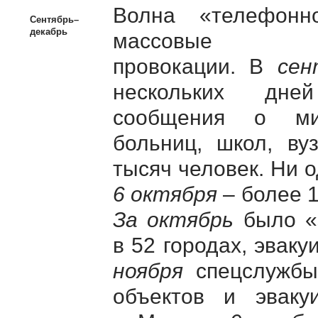
Волна «телефонн
Сентябрь–
декабрь
массовы
провокации. В
сен
нескольких дне
сообщения о мин
больниц, школ, ву
тысяч человек. Ни 
6 октября
– более 1
За октябрь
было «з
в 52 городах, эвак
ноября
спецслужбы
объектов и эваку