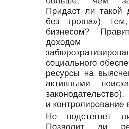
больше, чем за
Придаст ли такой 
без гроша») тем
бизнесом? Прави
доходом за
забюрократизир
социального обеспе
ресурсы на выясне
активными поиск
законодательство),
и контролирование 
Не подстегнет л
Позволит ли ре