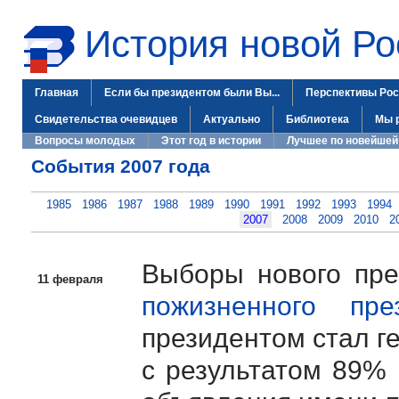
История новой Ро
Главная
Если бы президентом были Вы...
Перспективы Рос
Свидетельства очевидцев
Актуально
Библиотека
Мы 
Вопросы молодых
Этот год в истории
Лучшее по новейшей
События 2007 года
1985
1986
1987
1988
1989
1990
1991
1992
1993
1994
2007
2008
2009
2010
2
Выборы нового пр
11 февраля
пожизненного пр
президентом стал г
с результатом 89% 