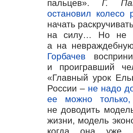
пальцев».
Г. Па
остановил колесо 
начать раскручиват
на силу… Но не к
а на невраждебную
Горбачев
восприни
и проигравший че
«Главный урок Ель
России –
не надо до
ее можно только,
не доводить модел
жизни, модель экон
когда она уже 