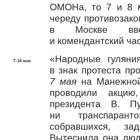
ОМОНа, то 7 и 8 м
череду противозако
в Москве вве
и комендантский час
«Народные гуляни
7–16 мая
в знак протеста пр
7 мая
на Манежной
проводили акцию
президента В. П
ни транспарант
собравшихся, за
Вытеснила она люде