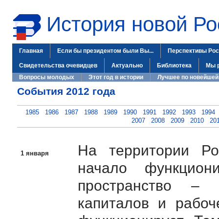
История новой Ро
Главная
Если бы президентом были Вы...
Перспективы Рос
Свидетельства очевидцев
Актуально
Библиотека
Мы 
Вопросы молодых
Этот год в истории
Лучшее по новейшей
События 2012 года
1985
1986
1987
1988
1989
1990
1991
1992
1993
1994
2007
2008
2009
2010
20
На территории Ро
1 января
начало функцион
пространство – 
капиталов и рабо