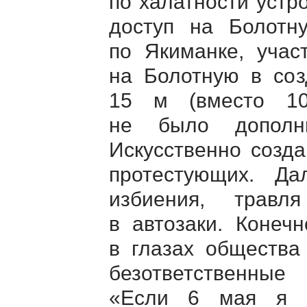
по халатности устр
доступ на Болотн
по Якиманке, учас
на Болотную в соз
15 м (вместо 10
не было дополн
Искусственно созд
протестующих. Д
избиения, травл
в автозаки. Конеч
в глазах общества
безответственные
«Если 6 мая я ч