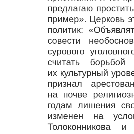
предлагаю простить
пример». Церковь э
политик: «Объявля
совести необосно
сурового уголовног
считать борьбой 
их культурный уров
признал арестова
на почве религиоз
годам лишения св
изменен на усл
Толоконникова 