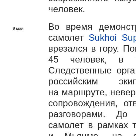
человек.
Во время демонст
9 мая
самолет
Sukhoi Sup
врезался в гору. П
45 человек, в 
Следственные орга
российским эк
на маршруте, невер
сопровождения, от
разговорами. До
самолет в рамках 
и Мьянме, на о