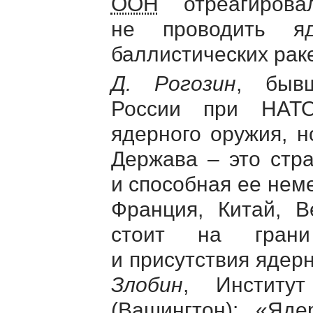
ООН
отреагирова
не проводить я
баллистических раке
Д. Рогозин
, бывш
России при НАТО
ядерного оружия, н
Держава – это стр
и способная ее нем
Франция, Китай, В
стоит на грани
и присутствия ядер
Злобин
, Институ
(Вашингтон): «Яд