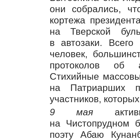
они собрались, чт
кортежа президент
на Тверской бул
в автозаки. Всего
человек, большинс
протоколов об а
Стихийные массовы
на Патриарших 
участников, которы
9 мая
активи
на Чистопрудном б
поэту Абаю Кунанб